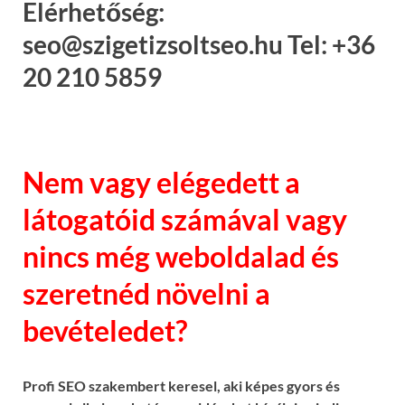
Elérhetőség:
seo@szigetizsoltseo.hu Tel: +36
20 210 5859
Nem vagy elégedett a
látogatóid számával vagy
nincs még weboldalad és
szeretnéd növelni a
bevételedet?
Profi SEO szakembert keresel, aki képes gyors és