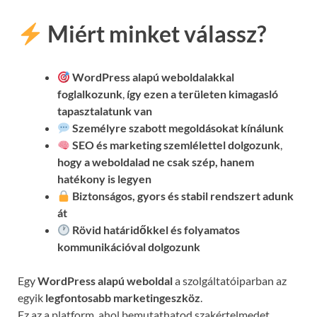
Miért minket válassz?
WordPress alapú weboldalakkal
foglalkozunk
,
így ezen a területen kimagasló
tapasztalatunk van
Személyre szabott megoldásokat kínálunk
SEO és marketing szemlélettel dolgozunk
,
hogy a weboldalad ne csak szép, hanem
hatékony is legyen
Biztonságos, gyors és stabil rendszert adunk
át
Rövid határidőkkel és folyamatos
kommunikációval
dolgozunk
Egy
WordPress alapú weboldal
a szolgáltatóiparban az
egyik
legfontosabb marketingeszköz
.
Ez az a platform, ahol bemutathatod szakértelmedet,