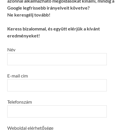
azonnal alkalmazható megoldásokat kínálni, mindig a
Google legfrissebb irányelveit követve?
Ne keresgélj tovább!
Keress bizalommal, és együtt elérjük a kívánt
eredményeket!
Név
E-mail cím
Telefonszám
Weboldal elérhetősége