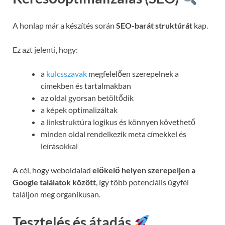
A honlap már a készítés során
SEO-barát struktúrát
kap.
Ez azt jelenti, hogy:
a
kulcsszavak
megfelelően szerepelnek a
címekben és tartalmakban
az oldal gyorsan betöltődik
a képek optimalizáltak
a linkstruktúra logikus és könnyen követhető
minden oldal rendelkezik meta címekkel és
leírásokkal
A cél, hogy weboldalad
előkelő helyen szerepeljen a
Google találatok között
, így több potenciális ügyfél
találjon meg organikusan.
Tesztelés és átadás