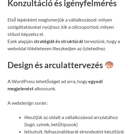
Konzultáció és igényfelmérés
Első lépésként megismerjük a vállalkozásod: milyen
szolgáltatásokat nyújtasz, kik a célcsoportod, milyen
stílust képzelsz el.
Ezek alapján
stratégiát és struktúrát
tervezünk, hogy a
weboldal tökéletesen illeszkedjen az üzletedhez.
Design és arculattervezés
A WordPress lehetőséget ad arra, hogy
egyedi
megjelenést
alkossunk.
A webdesign során:
illesztjük az oldalt a vállalkozásod arculatához
(logó, színek, betűtípusok)
letisztult, felhasználóbarát elrendezést készítünk