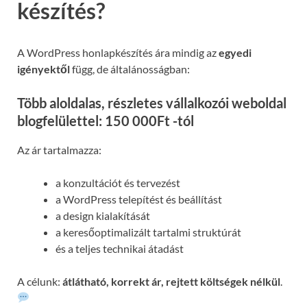
készítés?
A WordPress honlapkészítés ára mindig az
egyedi
igényektől
függ, de általánosságban:
Több aloldalas, részletes vállalkozói weboldal
blogfelülettel: 150 000Ft -tól
Az ár tartalmazza:
a konzultációt és tervezést
a WordPress telepítést és beállítást
a design kialakítását
a keresőoptimalizált tartalmi struktúrát
és a teljes technikai átadást
A célunk:
átlátható, korrekt ár, rejtett költségek nélkül
.