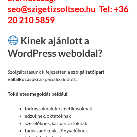
seo@szigetizsoltseo.hu Tel: +36
20 210 5859
Kinek ajánlott a
WordPress weboldal?
Szolgáltatásunk kifejezetten a
szolgáltatóipari
vállalkozásokra
specializálódott.
Tökéletes megoldás például:
fodrászoknak, kozmetikusoknak
edzőknek, oktatóknak
szerelőknek, karbantartóknak
tanácsadóknak, könyvelőknek