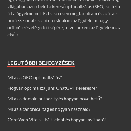
világában azon belül a keresőoptimalizálás (SEO) keltette
fel a figyelmemet. Ezt sikeresen megtanultam és azóta is
professzionális szinten csinálom az ügyfeleim nagy
örömére és elégedettségére, mivel nekem az ügyfeleim az
elsők.
LEGUTÓBBI BEJEGYZÉSEK
Mi az a GEO optimalizálás?
Hogyan optimalizáljunk ChatGPT keresésre?
Mi az a domain authority és hogyan növelhető?
Mi az a canonical tag és hogyan használd?
Core Web Vitals – Mit jelent és hogyan javítható?