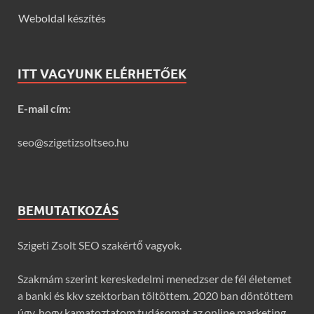
Weboldal készítés
ITT VAGYUNK ELÉRHETŐEK
E-mail cím:
seo@szigetizsoltseo.hu
BEMUTATKOZÁS
Szigeti Zsolt SEO szakértő vagyok.
Szakmám szerint kereskedelmi menedzser de fél életemet
a banki és kkv szektorban töltöttem. 2020 ban döntöttem
úgy, hogy kamatoztatom tudásomat az online marketing