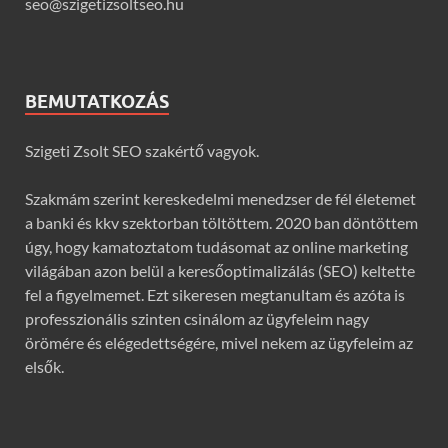
seo@szigetizsoltseo.hu
BEMUTATKOZÁS
Szigeti Zsolt SEO szakértő vagyok.
Szakmám szerint kereskedelmi menedzser de fél életemet
a banki és kkv szektorban töltöttem. 2020 ban döntöttem
úgy, hogy kamatoztatom tudásomat az online marketing
világában azon belül a keresőoptimalizálás (SEO) keltette
fel a figyelmemet. Ezt sikeresen megtanultam és azóta is
professzionális szinten csinálom az ügyfeleim nagy
örömére és elégedettségére, mivel nekem az ügyfeleim az
elsők.