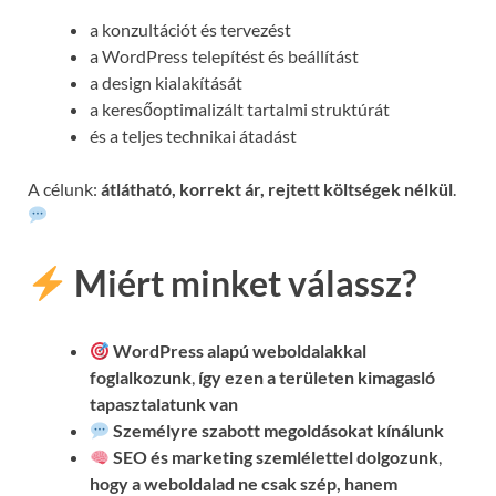
a konzultációt és tervezést
a WordPress telepítést és beállítást
a design kialakítását
a keresőoptimalizált tartalmi struktúrát
és a teljes technikai átadást
A célunk:
átlátható, korrekt ár, rejtett költségek nélkül
.
Miért minket válassz?
WordPress alapú weboldalakkal
foglalkozunk
,
így ezen a területen kimagasló
tapasztalatunk van
Személyre szabott megoldásokat kínálunk
SEO és marketing szemlélettel dolgozunk
,
hogy a weboldalad ne csak szép, hanem