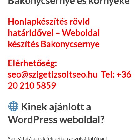
Bakonycsernye és környéke
Honlapkészítés rövid
határidővel – Weboldal
készítés Bakonycsernye
Elérhetőség:
seo@szigetizsoltseo.hu Tel: +36
20 210 5859
Kinek ajánlott a
WordPress weboldal?
Szolgáltatásunk kifejezetten a
szolgáltatóipari