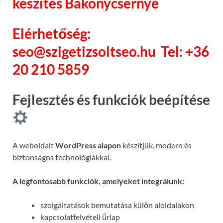
készítés Bakonycsernye
Elérhetőség:
seo@szigetizsoltseo.hu
Tel: +36
20 210 5859
Fejlesztés és funkciók beépítése
A weboldalt
WordPress alapon
készítjük, modern és
biztonságos technológiákkal.
A legfontosabb funkciók, amelyeket integrálunk:
szolgáltatások bemutatása külön aloldalakon
kapcsolatfelvételi űrlap