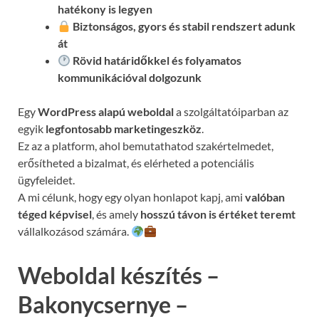
hatékony is legyen
Biztonságos, gyors és stabil rendszert adunk
át
Rövid határidőkkel és folyamatos
kommunikációval
dolgozunk
Egy
WordPress alapú weboldal
a szolgáltatóiparban az
egyik
legfontosabb marketingeszköz
.
Ez az a platform, ahol bemutathatod szakértelmedet,
erősítheted a bizalmat, és elérheted a potenciális
ügyfeleidet.
A mi célunk, hogy egy olyan honlapot kapj, ami
valóban
téged képvisel
, és amely
hosszú távon is értéket teremt
vállalkozásod számára.
Weboldal készítés –
Bakonycsernye –