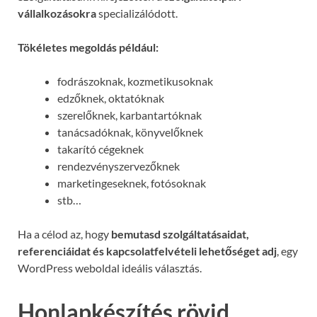
vállalkozásokra
specializálódott.
Tökéletes megoldás például:
fodrászoknak, kozmetikusoknak
edzőknek, oktatóknak
szerelőknek, karbantartóknak
tanácsadóknak, könyvelőknek
takarító cégeknek
rendezvényszervezőknek
marketingeseknek, fotósoknak
stb…
Ha a célod az, hogy
bemutasd szolgáltatásaidat,
referenciáidat és kapcsolatfelvételi lehetőséget adj
, egy
WordPress weboldal ideális választás.
Honlapkészítés rövid