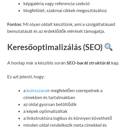
képgaléria vagy referencia szekció
blogfelület, szakmai cikkek megosztásához
Fontos:
Mi olyan oldalt készítünk, ami a szolgáltatásaid
bemutatását és az érdeklődők elérését támogatja.
Keresőoptimalizálás (SEO)
A honlap már a készítés során
SEO-barát struktúrát
kap.
Ez azt jelenti, hogy:
a
kulcsszavak
megfelelően szerepelnek a
címekben és tartalmakban
az oldal gyorsan betöltődik
a képek optimalizáltak
a linkstruktúra logikus és könnyen követhető
minden oldal rendelkezik meta címekkel és