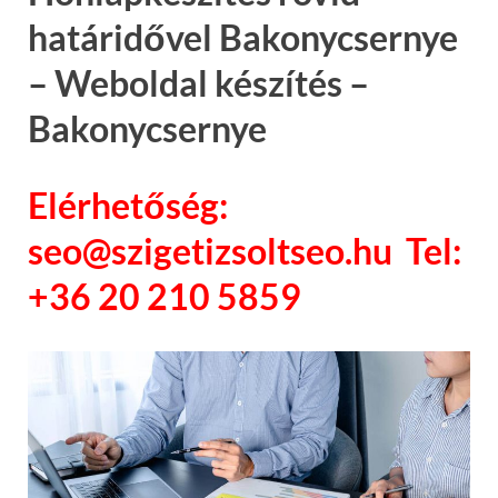
határidővel Bakonycsernye
– Weboldal készítés –
Bakonycsernye
Elérhetőség:
seo@szigetizsoltseo.hu Tel:
+36 20 210 5859