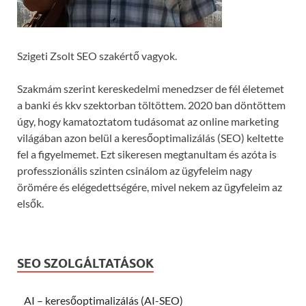
Szigeti Zsolt SEO szakértő vagyok.
Szakmám szerint kereskedelmi menedzser de fél életemet
a banki és kkv szektorban töltöttem. 2020 ban döntöttem
úgy, hogy kamatoztatom tudásomat az online marketing
világában azon belül a keresőoptimalizálás (SEO) keltette
fel a figyelmemet. Ezt sikeresen megtanultam és azóta is
professzionális szinten csinálom az ügyfeleim nagy
örömére és elégedettségére, mivel nekem az ügyfeleim az
elsők.
SEO SZOLGÁLTATÁSOK
AI – keresőoptimalizálás (AI-SEO)