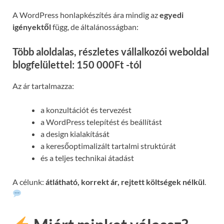
A WordPress honlapkészítés ára mindig az
egyedi
igényektől
függ, de általánosságban:
Több aloldalas, részletes vállalkozói weboldal
blogfelülettel: 150 000Ft -tól
Az ár tartalmazza:
a konzultációt és tervezést
a WordPress telepítést és beállítást
a design kialakítását
a keresőoptimalizált tartalmi struktúrát
és a teljes technikai átadást
A célunk:
átlátható, korrekt ár, rejtett költségek nélkül
.