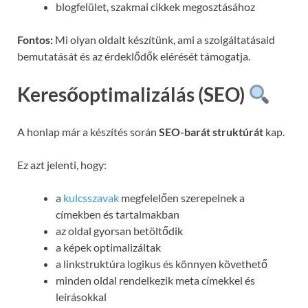
blogfelület, szakmai cikkek megosztásához
Fontos:
Mi olyan oldalt készítünk, ami a szolgáltatásaid
bemutatását és az érdeklődők elérését támogatja.
Keresőoptimalizálás (SEO)
A honlap már a készítés során
SEO-barát struktúrát
kap.
Ez azt jelenti, hogy:
a
kulcsszavak
megfelelően szerepelnek a
címekben és tartalmakban
az oldal gyorsan betöltődik
a képek optimalizáltak
a linkstruktúra logikus és könnyen követhető
minden oldal rendelkezik meta címekkel és
leírásokkal