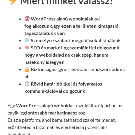
Miért minket válassz?
WordPress alapú weboldalakkal
foglalkozunk
,
így ezen a területen kimagasló
tapasztalatunk van
Személyre szabott megoldásokat kínálunk
SEO és marketing szemlélettel dolgozunk
,
hogy a weboldalad ne csak szép, hanem
hatékony is legyen
Biztonságos, gyors és stabil rendszert adunk
át
Rövid határidőkkel és folyamatos
kommunikációval
dolgozunk
Egy
WordPress alapú weboldal
a szolgáltatóiparban az
egyik
legfontosabb marketingeszköz
.
Ez az a platform, ahol bemutathatod szakértelmedet,
erősítheted a bizalmat, és elérheted a potenciális
ügyfeleidet.