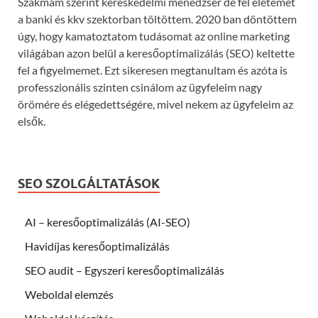
Szakmám szerint kereskedelmi menedzser de fél életemet
a banki és kkv szektorban töltöttem. 2020 ban döntöttem
úgy, hogy kamatoztatom tudásomat az online marketing
világában azon belül a keresőoptimalizálás (SEO) keltette
fel a figyelmemet. Ezt sikeresen megtanultam és azóta is
professzionális szinten csinálom az ügyfeleim nagy
örömére és elégedettségére, mivel nekem az ügyfeleim az
elsők.
SEO SZOLGÁLTATÁSOK
AI – keresőoptimalizálás (AI-SEO)
Havidíjas keresőoptimalizálás
SEO audit – Egyszeri keresőoptimalizálás
Weboldal elemzés