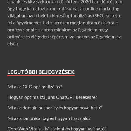
a banki és kkv szektorban töltöttem. 2020 ban döntöttem
úgy, hogy kamatoztatom tudásomat az online marketing
világában azon belül a keresőoptimalizálás (SEO) keltette
fel a figyelmemet. Ezt sikeresen megtanultam és azóta is
professzionális szinten csinálom az ügyfeleim nagy
örömére és elégedettségére, mivel nekem az ügyfeleim az
elsők.
LEGUTÓBBI BEJEGYZÉSEK
Mi az a GEO optimalizálás?
Hogyan optimalizáljunk ChatGPT keresésre?
Mi az a domain authority és hogyan növelhető?
Mi az a canonical tag és hogyan használd?
Core Web Vitals – Mit jelent és hogyan javítható?