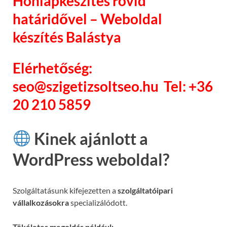
Honlapkészítés rövid
határidővel – Weboldal
készítés Balástya
Elérhetőség:
seo@szigetizsoltseo.hu Tel: +36
20 210 5859
Kinek ajánlott a
WordPress weboldal?
Szolgáltatásunk kifejezetten a
szolgáltatóipari
vállalkozásokra
specializálódott.
Tökéletes megoldás például: