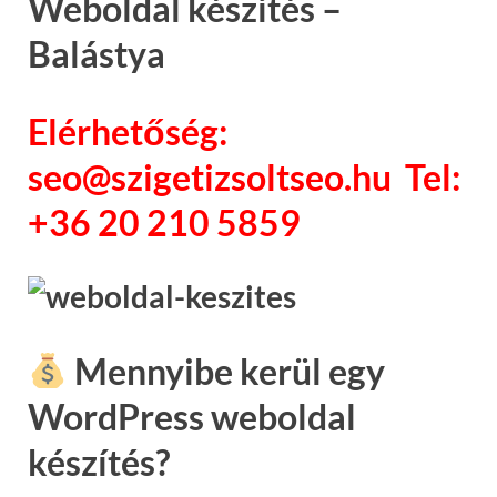
Weboldal készítés –
Balástya
Elérhetőség:
seo@szigetizsoltseo.hu Tel:
+36 20 210 5859
Mennyibe kerül egy
WordPress weboldal
készítés?