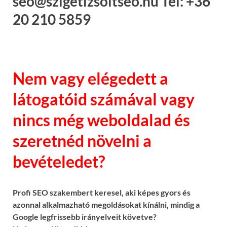
seo@szigetizsoltseo.hu Tel: +36
20 210 5859
Nem vagy elégedett a
látogatóid számával vagy
nincs még weboldalad és
szeretnéd növelni a
bevételedet?
Profi SEO szakembert keresel, aki képes gyors és
azonnal alkalmazható megoldásokat kínálni, mindig a
Google legfrissebb irányelveit követve?