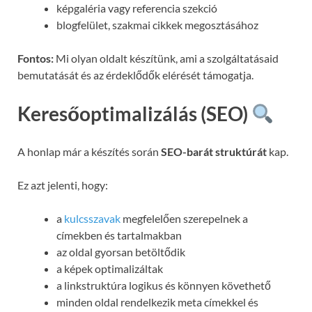
képgaléria vagy referencia szekció
blogfelület, szakmai cikkek megosztásához
Fontos:
Mi olyan oldalt készítünk, ami a szolgáltatásaid
bemutatását és az érdeklődők elérését támogatja.
Keresőoptimalizálás (SEO)
A honlap már a készítés során
SEO-barát struktúrát
kap.
Ez azt jelenti, hogy:
a
kulcsszavak
megfelelően szerepelnek a
címekben és tartalmakban
az oldal gyorsan betöltődik
a képek optimalizáltak
a linkstruktúra logikus és könnyen követhető
minden oldal rendelkezik meta címekkel és