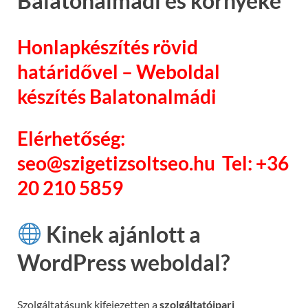
Balatonalmádi és környéke
Honlapkészítés rövid
határidővel – Weboldal
készítés Balatonalmádi
Elérhetőség:
seo@szigetizsoltseo.hu Tel: +36
20 210 5859
Kinek ajánlott a
WordPress weboldal?
Szolgáltatásunk kifejezetten a
szolgáltatóipari