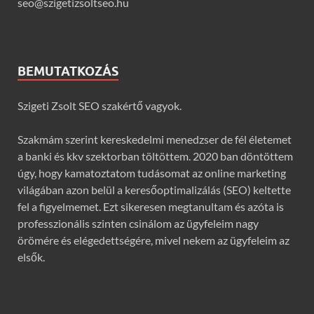
seo@szigetizsoltseo.hu
BEMUTATKOZÁS
Szigeti Zsolt SEO szakértő vagyok.
Szakmám szerint kereskedelmi menedzser de fél életemet
a banki és kkv szektorban töltöttem. 2020 ban döntöttem
úgy, hogy kamatoztatom tudásomat az online marketing
világában azon belül a keresőoptimalizálás (SEO) keltette
fel a figyelmemet. Ezt sikeresen megtanultam és azóta is
professzionális szinten csinálom az ügyfeleim nagy
örömére és elégedettségére, mivel nekem az ügyfeleim az
elsők.