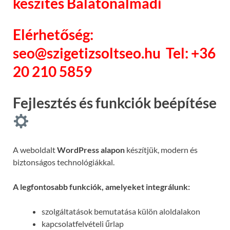
készítés Balatonalmádi
Elérhetőség:
seo@szigetizsoltseo.hu
Tel: +36
20 210 5859
Fejlesztés és funkciók beépítése
A weboldalt
WordPress alapon
készítjük, modern és
biztonságos technológiákkal.
A legfontosabb funkciók, amelyeket integrálunk:
szolgáltatások bemutatása külön aloldalakon
kapcsolatfelvételi űrlap