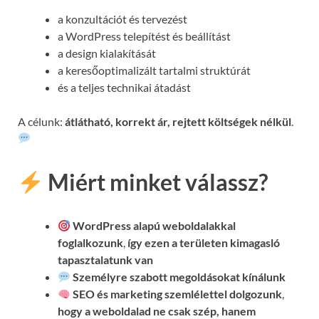
a konzultációt és tervezést
a WordPress telepítést és beállítást
a design kialakítását
a keresőoptimalizált tartalmi struktúrát
és a teljes technikai átadást
A célunk:
átlátható, korrekt ár, rejtett költségek nélkül
.
Miért minket válassz?
WordPress alapú weboldalakkal
foglalkozunk
,
így ezen a területen kimagasló
tapasztalatunk van
Személyre szabott megoldásokat kínálunk
SEO és marketing szemlélettel dolgozunk
,
hogy a weboldalad ne csak szép, hanem