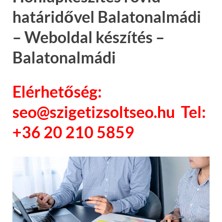
határidővel Balatonalmádi
– Weboldal készítés –
Balatonalmádi
Elérhetőség:
seo@szigetizsoltseo.hu Tel:
+36 20 210 5859