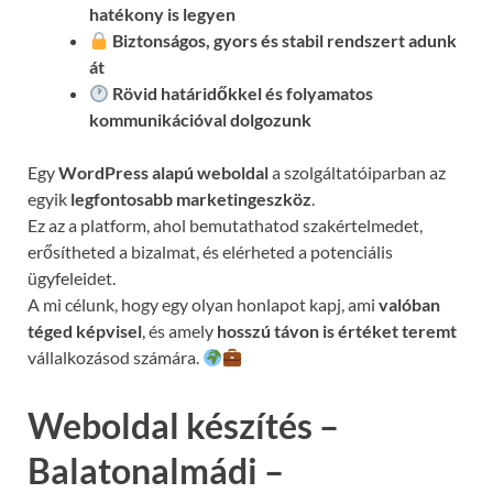
hatékony is legyen
Biztonságos, gyors és stabil rendszert adunk
át
Rövid határidőkkel és folyamatos
kommunikációval
dolgozunk
Egy
WordPress alapú weboldal
a szolgáltatóiparban az
egyik
legfontosabb marketingeszköz
.
Ez az a platform, ahol bemutathatod szakértelmedet,
erősítheted a bizalmat, és elérheted a potenciális
ügyfeleidet.
A mi célunk, hogy egy olyan honlapot kapj, ami
valóban
téged képvisel
, és amely
hosszú távon is értéket teremt
vállalkozásod számára.
Weboldal készítés –
Balatonalmádi –