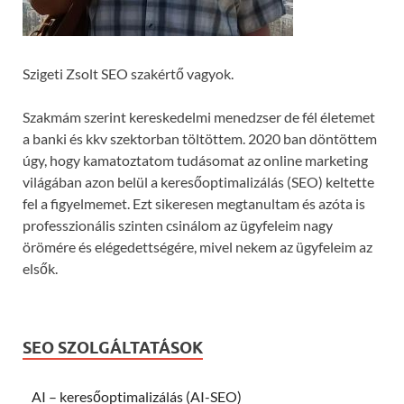
Szigeti Zsolt SEO szakértő vagyok.
Szakmám szerint kereskedelmi menedzser de fél életemet
a banki és kkv szektorban töltöttem. 2020 ban döntöttem
úgy, hogy kamatoztatom tudásomat az online marketing
világában azon belül a keresőoptimalizálás (SEO) keltette
fel a figyelmemet. Ezt sikeresen megtanultam és azóta is
professzionális szinten csinálom az ügyfeleim nagy
örömére és elégedettségére, mivel nekem az ügyfeleim az
elsők.
SEO SZOLGÁLTATÁSOK
AI – keresőoptimalizálás (AI-SEO)