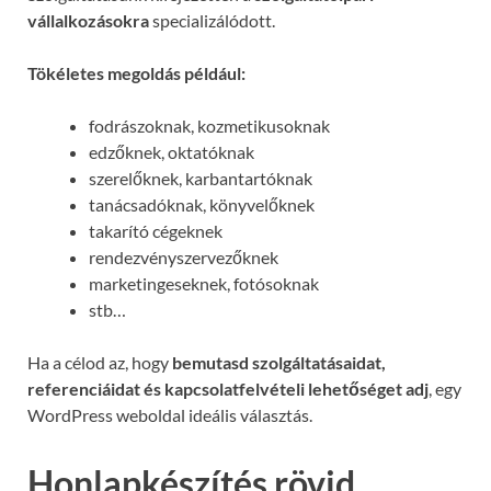
vállalkozásokra
specializálódott.
Tökéletes megoldás például:
fodrászoknak, kozmetikusoknak
edzőknek, oktatóknak
szerelőknek, karbantartóknak
tanácsadóknak, könyvelőknek
takarító cégeknek
rendezvényszervezőknek
marketingeseknek, fotósoknak
stb…
Ha a célod az, hogy
bemutasd szolgáltatásaidat,
referenciáidat és kapcsolatfelvételi lehetőséget adj
, egy
WordPress weboldal ideális választás.
Honlapkészítés rövid