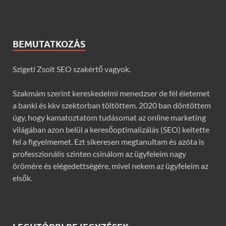
BEMUTATKOZÁS
Szigeti Zsolt SEO szakértő vagyok.
Szakmám szerint kereskedelmi menedzser de fél életemet
a banki és kkv szektorban töltöttem. 2020 ban döntöttem
úgy, hogy kamatoztatom tudásomat az online marketing
világában azon belül a keresőoptimalizálás (SEO) keltette
fel a figyelmemet. Ezt sikeresen megtanultam és azóta is
professzionális szinten csinálom az ügyfeleim nagy
örömére és elégedettségére, mivel nekem az ügyfeleim az
elsők.