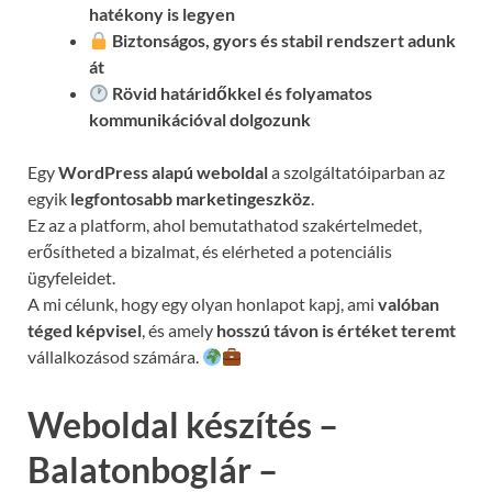
hatékony is legyen
Biztonságos, gyors és stabil rendszert adunk
át
Rövid határidőkkel és folyamatos
kommunikációval
dolgozunk
Egy
WordPress alapú weboldal
a szolgáltatóiparban az
egyik
legfontosabb marketingeszköz
.
Ez az a platform, ahol bemutathatod szakértelmedet,
erősítheted a bizalmat, és elérheted a potenciális
ügyfeleidet.
A mi célunk, hogy egy olyan honlapot kapj, ami
valóban
téged képvisel
, és amely
hosszú távon is értéket teremt
vállalkozásod számára.
Weboldal készítés –
Balatonboglár –