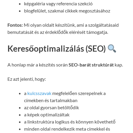
képgaléria vagy referencia szekció
blogfelület, szakmai cikkek megosztásához
Fontos:
Mi olyan oldalt készítünk, ami a szolgáltatásaid
bemutatását és az érdeklődők elérését támogatja.
Keresőoptimalizálás (SEO)
A honlap már a készítés során
SEO-barát struktúrát
kap.
Ez azt jelenti, hogy:
a
kulcsszavak
megfelelően szerepelnek a
címekben és tartalmakban
az oldal gyorsan betöltődik
a képek optimalizáltak
a linkstruktúra logikus és könnyen követhető
minden oldal rendelkezik meta címekkel és