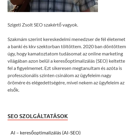
Szigeti Zsolt SEO szakértő vagyok.
Szakmám szerint kereskedelmi menedzser de fél életemet
a banki és kkv szektorban töltöttem. 2020 ban döntöttem
úgy, hogy kamatoztatom tudásomat az online marketing
világában azon belül a keresőoptimalizálás (SEO) keltette
fel a figyelmemet. Ezt sikeresen megtanultam és azóta is
professzionális szinten csinálom az ügyfeleim nagy
örömére és elégedettségére, mivel nekem az ügyfeleim az
elsők.
SEO SZOLGÁLTATÁSOK
AI – keresőoptimalizálás (AI-SEO)