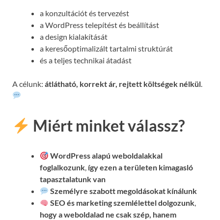
a konzultációt és tervezést
a WordPress telepítést és beállítást
a design kialakítását
a keresőoptimalizált tartalmi struktúrát
és a teljes technikai átadást
A célunk:
átlátható, korrekt ár, rejtett költségek nélkül
.
Miért minket válassz?
WordPress alapú weboldalakkal
foglalkozunk
,
így ezen a területen kimagasló
tapasztalatunk van
Személyre szabott megoldásokat kínálunk
SEO és marketing szemlélettel dolgozunk
,
hogy a weboldalad ne csak szép, hanem