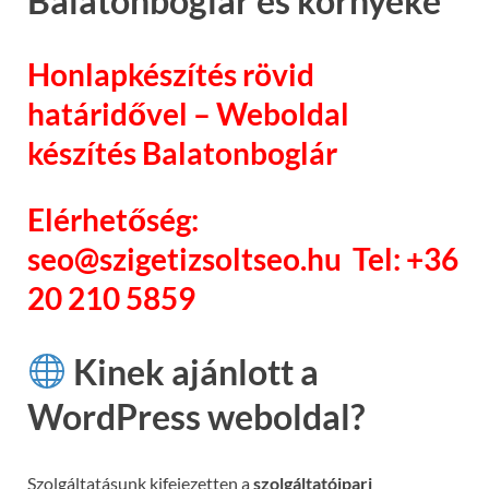
Balatonboglár és környéke
Honlapkészítés rövid
határidővel – Weboldal
készítés Balatonboglár
Elérhetőség:
seo@szigetizsoltseo.hu Tel: +36
20 210 5859
Kinek ajánlott a
WordPress weboldal?
Szolgáltatásunk kifejezetten a
szolgáltatóipari