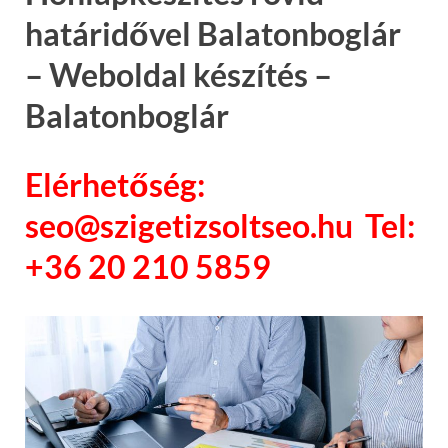
határidővel Balatonboglár
– Weboldal készítés –
Balatonboglár
Elérhetőség:
seo@szigetizsoltseo.hu Tel:
+36 20 210 5859