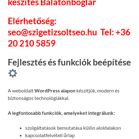
készítés Balatonboglár
Elérhetőség:
seo@szigetizsoltseo.hu
Tel: +36
20 210 5859
Fejlesztés és funkciók beépítése
A weboldalt
WordPress alapon
készítjük, modern és
biztonságos technológiákkal.
A legfontosabb funkciók, amelyeket integrálunk:
szolgáltatások bemutatása külön aloldalakon
kapcsolatfelvételi űrlap