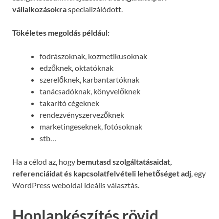
vállalkozásokra
specializálódott.
Tökéletes megoldás például:
fodrászoknak, kozmetikusoknak
edzőknek, oktatóknak
szerelőknek, karbantartóknak
tanácsadóknak, könyvelőknek
takarító cégeknek
rendezvényszervezőknek
marketingeseknek, fotósoknak
stb…
Ha a célod az, hogy
bemutasd szolgáltatásaidat,
referenciáidat és kapcsolatfelvételi lehetőséget adj
, egy
WordPress weboldal ideális választás.
Honlapkészítés rövid