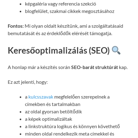
képgaléria vagy referencia szekció
blogfelület, szakmai cikkek megosztásához
Fontos:
Mi olyan oldalt készítünk, ami a szolgáltatásaid
bemutatását és az érdeklődők elérését támogatja.
Keresőoptimalizálás (SEO)
A honlap már a készítés során
SEO-barát struktúrát
kap.
Ez azt jelenti, hogy:
a
kulcsszavak
megfelelően szerepelnek a
címekben és tartalmakban
az oldal gyorsan betöltődik
a képek optimalizáltak
a linkstruktúra logikus és könnyen követhető
minden oldal rendelkezik meta címekkel és