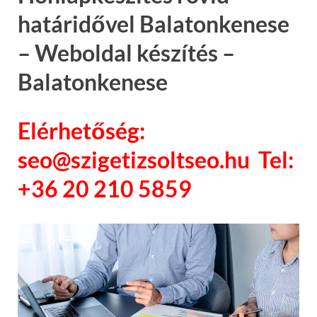
határidővel Balatonkenese
– Weboldal készítés –
Balatonkenese
Elérhetőség:
seo@szigetizsoltseo.hu Tel:
+36 20 210 5859