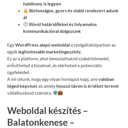
hatékony is legyen
Biztonságos, gyors és stabil rendszert adunk
át
Rövid határidőkkel és folyamatos
kommunikációval
dolgozunk
Egy
WordPress alapú weboldal
a szolgáltatóiparban az
egyik
legfontosabb marketingeszköz
.
Ez az a platform, ahol bemutathatod szakértelmedet,
erősítheted a bizalmat, és elérheted a potenciális
ügyfeleidet.
A mi célunk, hogy egy olyan honlapot kapj, ami
valóban
téged képvisel
, és amely
hosszú távon is értéket teremt
vállalkozásod számára.
Weboldal készítés –
Balatonkenese –