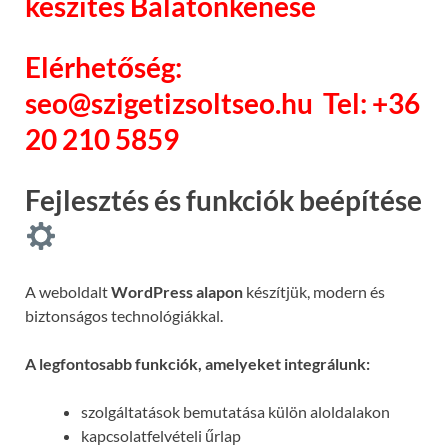
készítés Balatonkenese
Elérhetőség:
seo@szigetizsoltseo.hu
Tel: +36
20 210 5859
Fejlesztés és funkciók beépítése
A weboldalt
WordPress alapon
készítjük, modern és
biztonságos technológiákkal.
A legfontosabb funkciók, amelyeket integrálunk:
szolgáltatások bemutatása külön aloldalakon
kapcsolatfelvételi űrlap