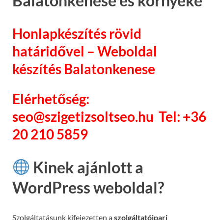
Balatonkenese és környéke
Honlapkészítés rövid
határidővel – Weboldal
készítés Balatonkenese
Elérhetőség:
seo@szigetizsoltseo.hu Tel: +36
20 210 5859
Kinek ajánlott a
WordPress weboldal?
Szolgáltatásunk kifejezetten a
szolgáltatóipari