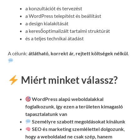
a konzultációt és tervezést
a WordPress telepítést és beállítást
a design kialakítását
a keresőoptimalizált tartalmi struktúrát
és a teljes technikai átadást
A célunk:
átlátható, korrekt ár, rejtett költségek nélkül
.
Miért minket válassz?
WordPress alapú weboldalakkal
foglalkozunk
,
így ezen a területen kimagasló
tapasztalatunk van
Személyre szabott megoldásokat kínálunk
SEO és marketing szemlélettel dolgozunk
,
hogy a weboldalad ne csak szép, hanem