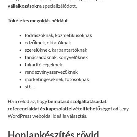
vállalkozásokra
specializálódott.
Tökéletes megoldás például:
fodrászoknak, kozmetikusoknak
edzőknek, oktatóknak
szerelőknek, karbantartóknak
tanácsadóknak, könyvelőknek
takarító cégeknek
rendezvényszervezőknek
marketingeseknek, fotósoknak
stb…
Ha a célod az, hogy
bemutasd szolgáltatásaidat,
referenciáidat és kapcsolatfelvételi lehetőséget adj
, egy
WordPress weboldal ideális választás.
Honlapkészítés rövid