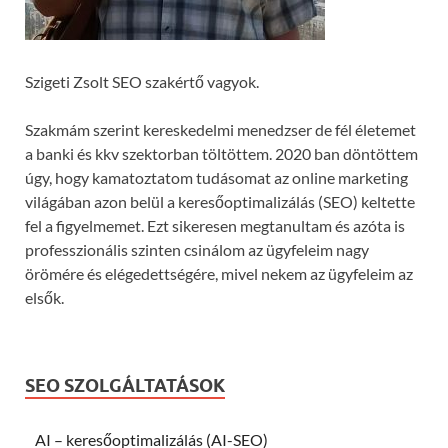
Szigeti Zsolt SEO szakértő vagyok.
Szakmám szerint kereskedelmi menedzser de fél életemet
a banki és kkv szektorban töltöttem. 2020 ban döntöttem
úgy, hogy kamatoztatom tudásomat az online marketing
világában azon belül a keresőoptimalizálás (SEO) keltette
fel a figyelmemet. Ezt sikeresen megtanultam és azóta is
professzionális szinten csinálom az ügyfeleim nagy
örömére és elégedettségére, mivel nekem az ügyfeleim az
elsők.
SEO SZOLGÁLTATÁSOK
AI – keresőoptimalizálás (AI-SEO)