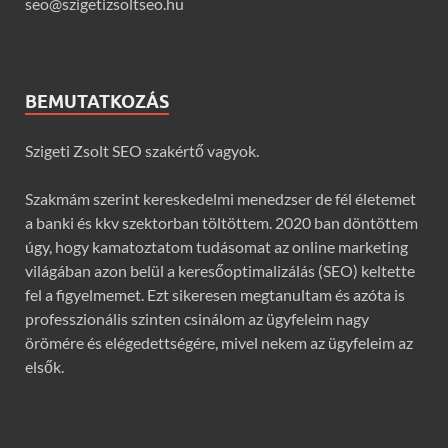
seo@szigetizsoltseo.hu
BEMUTATKOZÁS
Szigeti Zsolt SEO szakértő vagyok.
Szakmám szerint kereskedelmi menedzser de fél életemet
a banki és kkv szektorban töltöttem. 2020 ban döntöttem
úgy, hogy kamatoztatom tudásomat az online marketing
világában azon belül a keresőoptimalizálás (SEO) keltette
fel a figyelmemet. Ezt sikeresen megtanultam és azóta is
professzionális szinten csinálom az ügyfeleim nagy
örömére és elégedettségére, mivel nekem az ügyfeleim az
elsők.