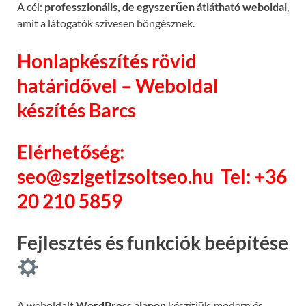
A cél:
professzionális, de egyszerűen átlátható weboldal
,
amit a látogatók szívesen böngésznek.
Honlapkészítés rövid
határidővel – Weboldal
készítés Barcs
Elérhetőség:
seo@szigetizsoltseo.hu
Tel: +36
20 210 5859
Fejlesztés és funkciók beépítése
A weboldalt
WordPress alapon
készítjük, modern és