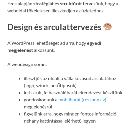
Ezek alapján
stratégiát és struktúrát
tervezünk, hogy a
weboldal tökéletesen illeszkedjen az üzletedhez.
Design és arculattervezés
A WordPress lehetőséget ad arra, hogy
egyedi
megjelenést
alkossunk.
A webdesign során:
illesztjük az oldalt a vállalkozásod arculatához
(logó, színek, betűtípusok)
letisztult, felhasználóbarát elrendezést készítünk
gondoskodunk a
mobilbarát (reszponzív)
megjelenésről
figyelünk arra, hogy minden fontos információ
néhány kattintással elérhető legyen