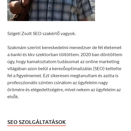
Szigeti Zsolt SEO szakértő vagyok.
Szakmám szerint kereskedelmi menedzser de fél életemet
a banki és kkv szektorban töltöttem. 2020 ban döntöttem
úgy, hogy kamatoztatom tudásomat az online marketing
világában azon belül a keresőoptimalizálás (SEO) keltette
fel a figyelmemet. Ezt sikeresen megtanultam és azóta is
professzionális szinten csinálom az ügyfeleim nagy
örömére és elégedettségére, mivel nekem az ügyfeleim az
elsők.
SEO SZOLGÁLTATÁSOK