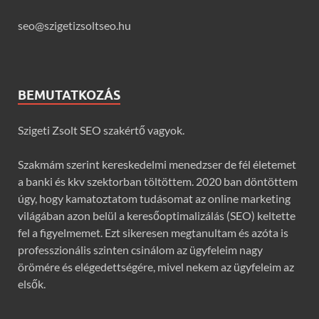
seo@szigetizsoltseo.hu
BEMUTATKOZÁS
Szigeti Zsolt SEO szakértő vagyok.
Szakmám szerint kereskedelmi menedzser de fél életemet
a banki és kkv szektorban töltöttem. 2020 ban döntöttem
úgy, hogy kamatoztatom tudásomat az online marketing
világában azon belül a keresőoptimalizálás (SEO) keltette
fel a figyelmemet. Ezt sikeresen megtanultam és azóta is
professzionális szinten csinálom az ügyfeleim nagy
örömére és elégedettségére, mivel nekem az ügyfeleim az
elsők.