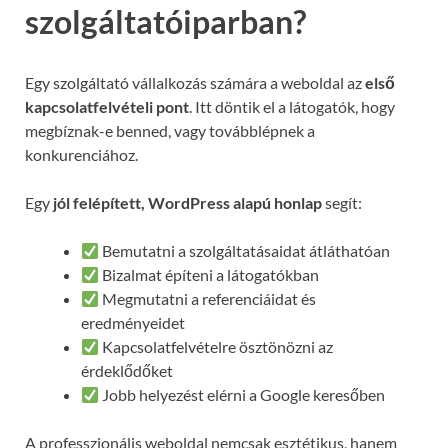
szolgáltatóiparban?
Egy szolgáltató vállalkozás számára a weboldal az
első
kapcsolatfelvételi pont
. Itt döntik el a látogatók, hogy
megbíznak-e benned, vagy továbblépnek a
konkurenciához.
Egy
jól felépített, WordPress alapú honlap
segít:
Bemutatni a szolgáltatásaidat átláthatóan
Bizalmat építeni a látogatókban
Megmutatni a referenciáidat és
eredményeidet
Kapcsolatfelvételre ösztönözni az
érdeklődőket
Jobb helyezést elérni a Google keresőben
A professzionális weboldal nemcsak esztétikus, hanem