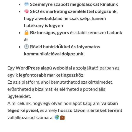
Személyre szabott megoldásokat kínálunk
SEO és marketing szemlélettel dolgozunk
,
hogy a weboldalad ne csak szép, hanem
hatékony is legyen
Biztonságos, gyors és stabil rendszert adunk
át
Rövid határidőkkel és folyamatos
kommunikációval
dolgozunk
Egy
WordPress alapú weboldal
a szolgáltatóiparban az
egyik
legfontosabb marketingeszköz
.
Ez az a platform, ahol bemutathatod szakértelmedet,
erősítheted a bizalmat, és elérheted a potenciális
ügyfeleidet.
A mi célunk, hogy egy olyan honlapot kapj, ami
valóban
téged képvisel
, és amely
hosszú távon is értéket teremt
vállalkozásod számára.