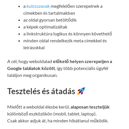
a
kulcsszavak
megfelelően szerepelnek a
címekben és tartalmakban
az oldal gyorsan betöltődik
a képek optimalizáltak
a linkstruktúra logikus és könnyen követhető
minden oldal rendelkezik meta címekkel és
leírásokkal
A cél, hogy weboldalad
előkelő helyen szerepeljen a
Google találatok között
, így több potenciális ügyfél
találjon meg organikusan.
Tesztelés és átadás
Mielőtt a weboldal élesbe kerül,
alaposan teszteljük
különböző eszközökön (mobil, tablet, laptop).
Csak akkor adjuk át, ha minden hibátlanul működik.