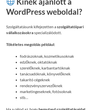
Kinek ajánlott a
WordPress weboldal?
Szolgáltatásunk kifejezetten a
szolgáltatóipari
vállalkozásokra
specializálódott.
Tökéletes megoldás például:
fodrászoknak, kozmetikusoknak
edzőknek, oktatóknak
szerelőknek, karbantartóknak
tanácsadóknak, könyvelőknek
takarító cégeknek
rendezvényszervezőknek
marketingeseknek, fotósoknak
stb…
Ha a célod az, hogy
bemutasd szolgáltatásaidat,