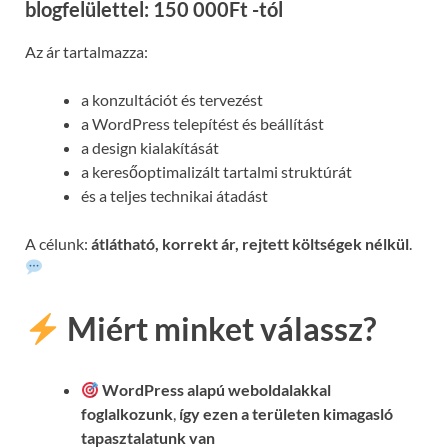
blogfelülettel: 150 000Ft -tól
Az ár tartalmazza:
a konzultációt és tervezést
a WordPress telepítést és beállítást
a design kialakítását
a keresőoptimalizált tartalmi struktúrát
és a teljes technikai átadást
A célunk:
átlátható, korrekt ár, rejtett költségek nélkül
.
Miért minket válassz?
WordPress alapú weboldalakkal
foglalkozunk
,
így ezen a területen kimagasló
tapasztalatunk van