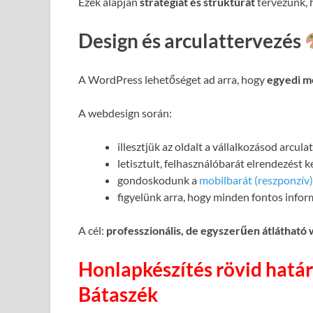
Ezek alapján
stratégiát és struktúrát
tervezünk, h
Design és arculattervezés
A WordPress lehetőséget ad arra, hogy
egyedi m
A webdesign során:
illesztjük az oldalt a vállalkozásod arcul
letisztult, felhasználóbarát elrendezést 
gondoskodunk a
mobilbarát (reszponzív)
figyelünk arra, hogy minden fontos infor
A cél:
professzionális, de egyszerűen átlátható
Honlapkészítés rövid határ
Bátaszék