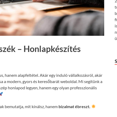
2
t
b
f
i
n
ü
szék – Honlapkészítés
us, hanem alapfeltétel. Akár egy induló vállalkozásról, akár
csa a modern, gyors és keresőbarát weboldal. Mi segítünk a
szép honlapod legyen, hanem egy olyan professzionális
k bemutatja, mit kínálsz, hanem
bizalmat ébreszt.