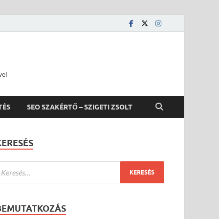
vel
TÉS
SEO SZAKÉRTŐ – SZIGETI ZSOLT
KERESÉS
BEMUTATKOZÁS