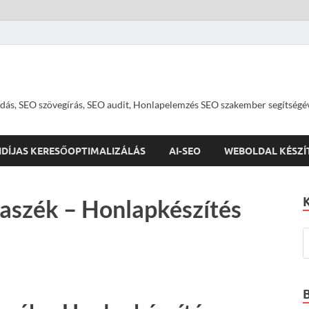
dás, SEO szövegírás, SEO audit, Honlapelemzés SEO szakember segítségé
IDÍJAS KERESŐOPTIMALIZÁLÁS
AI-SEO
WEBOLDAL KÉSZÍ
aszék – Honlapkészítés