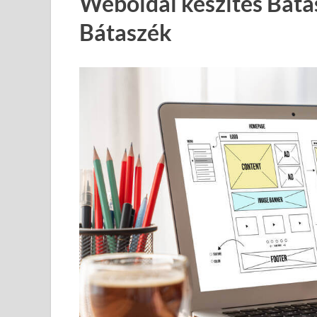
Weboldal készítés Báta
Bátaszék