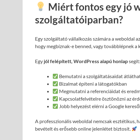
Miért fontos egy jó 
szolgáltatóiparban?
Egy szolgáltató vállalkozás számára a weboldal a
hogy megbíznak-e benned, vagy továbblépnek a 
Egy
jól felépített, WordPress alapú honlap
segít
Bemutatni a szolgáltatásaidat átláth
Bizalmat építeni a látogatókban
Megmutatni a referenciáidat és ered
Kapcsolatfelvételre ösztönözni az ér
Jobb helyezést elérni a Google keres
A professzionális weboldal nemcsak esztétikus,
bevételt és erősebb online jelenlétet biztosít.