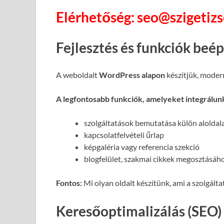
Elérhetőség: seo@szigetiz
Fejlesztés és funkciók beé
A weboldalt
WordPress alapon
készítjük, moder
A legfontosabb funkciók, amelyeket integrálun
szolgáltatások bemutatása külön alolda
kapcsolatfelvételi űrlap
képgaléria vagy referencia szekció
blogfelület, szakmai cikkek megosztásáh
Fontos:
Mi olyan oldalt készítünk, ami a szolgált
Keresőoptimalizálás (SEO)