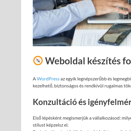
Weboldal készítés f
A
WordPress
az egyik legnépszerűbb és legmegb
kezelhető, biztonságos és rendkívül rugalmas töké
Konzultáció és igényfelmé
Első lépésként megismerjük a vállalkozásod: milye
stílust képzelsz el.