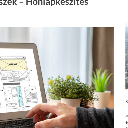
szék – Honlapkészítés
S
S
é