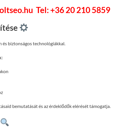
soltseo.hu
Tel: +36 20 210 5859
pítése
n és biztonságos technológiákkal.
k:
lakon
oz
atásaid bemutatását és az érdeklődők elérését támogatja.