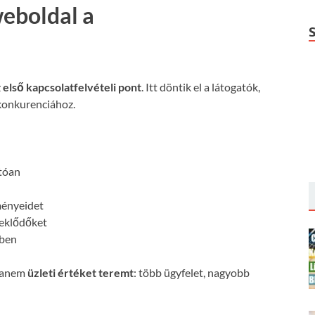
weboldal a
z
első kapcsolatfelvételi pont
. Itt döntik el a látogatók,
konkurenciához.
:
atóan
ményeidet
deklődőket
őben
 hanem
üzleti értéket teremt
: több ügyfelet, nagyobb