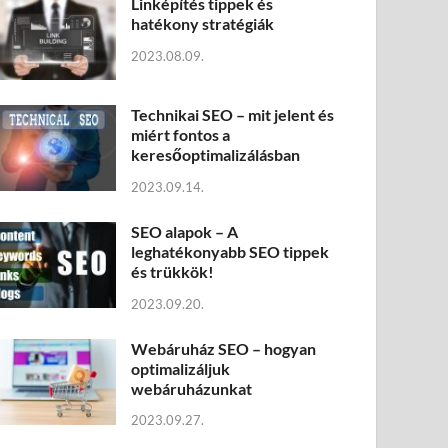
Linképítés tippek és
hatékony stratégiák
2023.08.09.
Technikai SEO – mit jelent és
miért fontos a
keresőoptimalizálásban
2023.09.14.
SEO alapok – A
leghatékonyabb SEO tippek
és trükkök!
2023.09.20.
Webáruház SEO – hogyan
optimalizáljuk
webáruházunkat
2023.09.27.