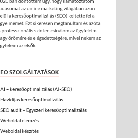
020 ban döntöttem úgy, hogy kamatoztatom
udásomat az online marketing világában azon
elül a keresőoptimalizálás (SEO) keltette fel a
igyelmemet. Ezt sikeresen megtanultam és azóta
s professzionális szinten csinálom az ügyfeleim
agy örömére és elégedettségére, mivel nekem az
gyfeleim az elsők.
SEO SZOLGÁLTATÁSOK
AI – keresőoptimalizálás (AI-SEO)
Havidíjas keresőoptimalizálás
SEO audit – Egyszeri keresőoptimalizálás
Weboldal elemzés
Weboldal készítés