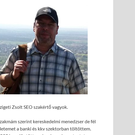
zigeti Zsolt SEO szakértő vagyok.
zakmám szerint kereskedelmi menedzser de fél
letemet a banki és kkv szektorban töltöttem.