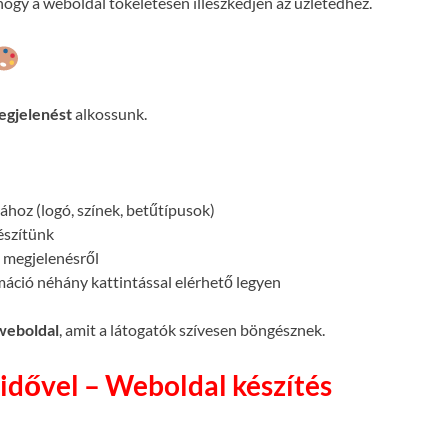
ogy a weboldal tökéletesen illeszkedjen az üzletedhez.
egjelenést
alkossunk.
atához (logó, színek, betűtípusok)
készítünk
megjelenésről
máció néhány kattintással elérhető legyen
 weboldal
, amit a látogatók szívesen böngésznek.
idővel – Weboldal készítés