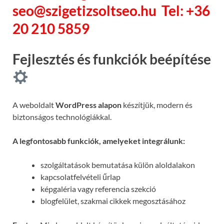
seo@szigetizsoltseo.hu
Tel: +36
20 210 5859
Fejlesztés és funkciók beépítése
A weboldalt
WordPress alapon
készítjük, modern és
biztonságos technológiákkal.
A legfontosabb funkciók, amelyeket integrálunk:
szolgáltatások bemutatása külön aloldalakon
kapcsolatfelvételi űrlap
képgaléria vagy referencia szekció
blogfelület, szakmai cikkek megosztásához