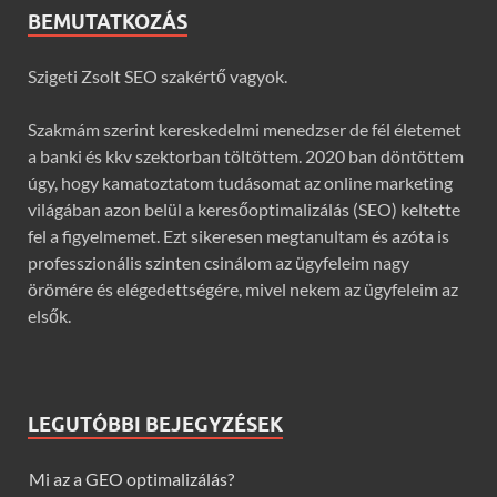
BEMUTATKOZÁS
Szigeti Zsolt SEO szakértő vagyok.
Szakmám szerint kereskedelmi menedzser de fél életemet
a banki és kkv szektorban töltöttem. 2020 ban döntöttem
úgy, hogy kamatoztatom tudásomat az online marketing
világában azon belül a keresőoptimalizálás (SEO) keltette
fel a figyelmemet. Ezt sikeresen megtanultam és azóta is
professzionális szinten csinálom az ügyfeleim nagy
örömére és elégedettségére, mivel nekem az ügyfeleim az
elsők.
LEGUTÓBBI BEJEGYZÉSEK
Mi az a GEO optimalizálás?