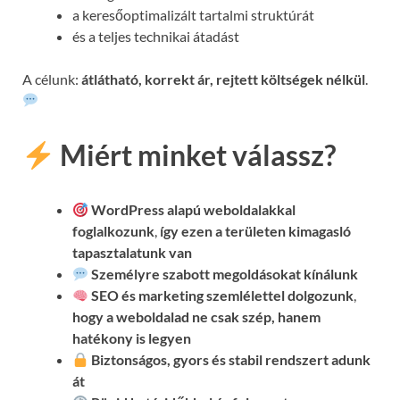
a keresőoptimalizált tartalmi struktúrát
és a teljes technikai átadást
A célunk:
átlátható, korrekt ár, rejtett költségek nélkül
.
Miért minket válassz?
WordPress alapú weboldalakkal
foglalkozunk
,
így ezen a területen kimagasló
tapasztalatunk van
Személyre szabott megoldásokat kínálunk
SEO és marketing szemlélettel dolgozunk
,
hogy a weboldalad ne csak szép, hanem
hatékony is legyen
Biztonságos, gyors és stabil rendszert adunk
át