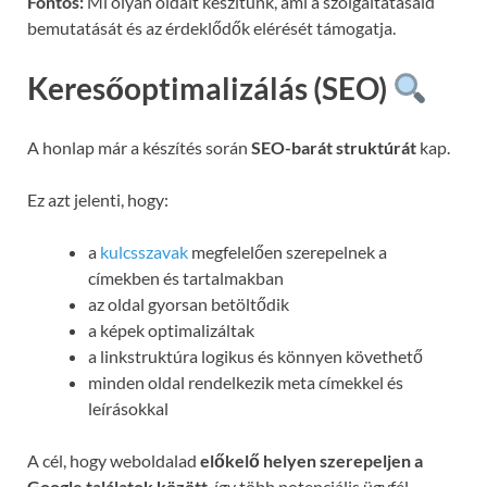
Fontos:
Mi olyan oldalt készítünk, ami a szolgáltatásaid
bemutatását és az érdeklődők elérését támogatja.
Keresőoptimalizálás (SEO)
A honlap már a készítés során
SEO-barát struktúrát
kap.
Ez azt jelenti, hogy:
a
kulcsszavak
megfelelően szerepelnek a
címekben és tartalmakban
az oldal gyorsan betöltődik
a képek optimalizáltak
a linkstruktúra logikus és könnyen követhető
minden oldal rendelkezik meta címekkel és
leírásokkal
A cél, hogy weboldalad
előkelő helyen szerepeljen a
Google találatok között
, így több potenciális ügyfél