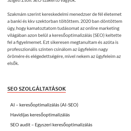
Szakmám szerint kereskedelmi menedzser de fél életemet
a banki és kkv szektorban töltöttem. 2020 ban döntöttem
úgy, hogy kamatoztatom tudásomat az online marketing
világában azon belül a keresőoptimalizálás (SEO) keltette
fel a figyelmemet. Ezt sikeresen megtanultam és azóta is
professzionális szinten csinálom az ügyfeleim nagy
örömére és elégedettségére, mivel nekem az ügyfeleim az
elsők.
SEO SZOLGÁLTATÁSOK
AI – keresőoptimalizálás (AI-SEO)
Havidíjas keresőoptimalizálás
SEO audit – Egyszeri keresőoptimalizálás