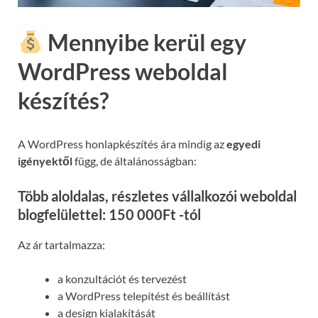
Mennyibe kerül egy
WordPress weboldal
készítés?
A WordPress honlapkészítés ára mindig az
egyedi
igényektől
függ, de általánosságban:
Több aloldalas, részletes vállalkozói weboldal
blogfelülettel: 150 000Ft -tól
Az ár tartalmazza:
a konzultációt és tervezést
a WordPress telepítést és beállítást
a design kialakítását