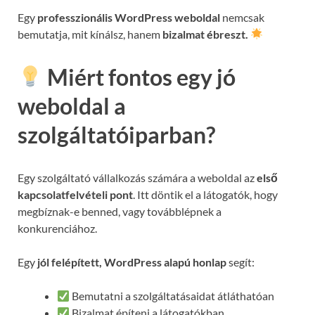
Egy
professzionális WordPress weboldal
nemcsak
bemutatja, mit kínálsz, hanem
bizalmat ébreszt.
Miért fontos egy jó
weboldal a
szolgáltatóiparban?
Egy szolgáltató vállalkozás számára a weboldal az
első
kapcsolatfelvételi pont
. Itt döntik el a látogatók, hogy
megbíznak-e benned, vagy továbblépnek a
konkurenciához.
Egy
jól felépített, WordPress alapú honlap
segít:
Bemutatni a szolgáltatásaidat átláthatóan
Bizalmat építeni a látogatókban