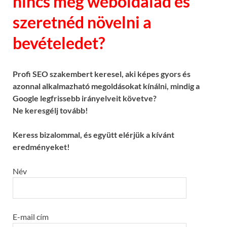
nincs még weboldalad és
szeretnéd növelni a
bevételedet?
Profi SEO szakembert keresel, aki képes gyors és
azonnal alkalmazható megoldásokat kínálni, mindig a
Google legfrissebb irányelveit követve?
Ne keresgélj tovább!
Keress bizalommal, és együtt elérjük a kívánt
eredményeket!
Név
E-mail cím