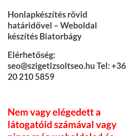
Honlapkészítés rövid
határidővel – Weboldal
készítés Biatorbágy
Elérhetőség:
seo@szigetizsoltseo.hu Tel: +36
20 210 5859
Nem vagy elégedett a
látogatóid számával vagy