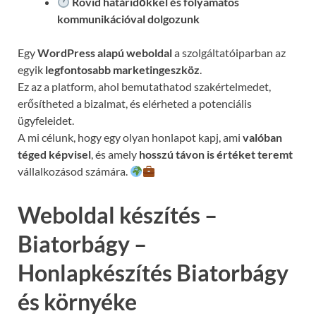
Rövid határidőkkel és folyamatos
kommunikációval
dolgozunk
Egy
WordPress alapú weboldal
a szolgáltatóiparban az
egyik
legfontosabb marketingeszköz
.
Ez az a platform, ahol bemutathatod szakértelmedet,
erősítheted a bizalmat, és elérheted a potenciális
ügyfeleidet.
A mi célunk, hogy egy olyan honlapot kapj, ami
valóban
téged képvisel
, és amely
hosszú távon is értéket teremt
vállalkozásod számára.
Weboldal készítés –
Biatorbágy –
Honlapkészítés Biatorbágy
és környéke