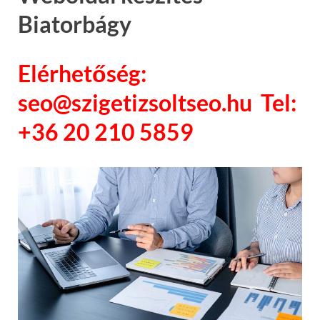
Biatorbágy
Elérhetőség:
seo@szigetizsoltseo.hu Tel:
+36 20 210 5859