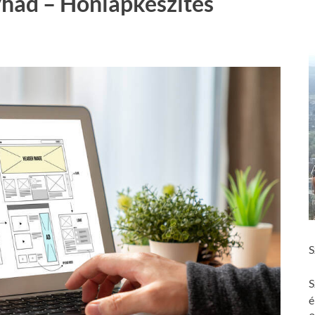
hád – Honlapkészítés
S
S
é