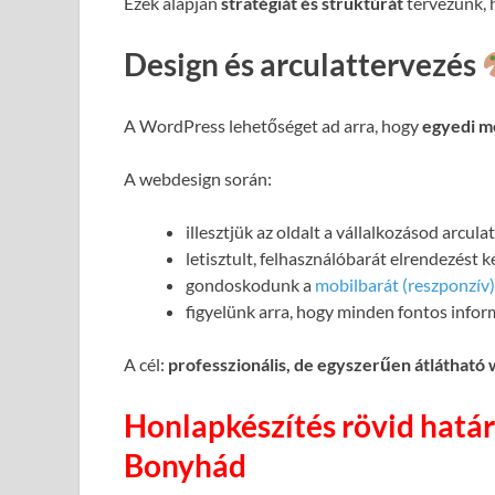
Ezek alapján
stratégiát és struktúrát
tervezünk, h
Design és arculattervezés
A WordPress lehetőséget ad arra, hogy
egyedi m
A webdesign során:
illesztjük az oldalt a vállalkozásod arcul
letisztult, felhasználóbarát elrendezést 
gondoskodunk a
mobilbarát (reszponzív)
figyelünk arra, hogy minden fontos infor
A cél:
professzionális, de egyszerűen átlátható
Honlapkészítés rövid határ
Bonyhád