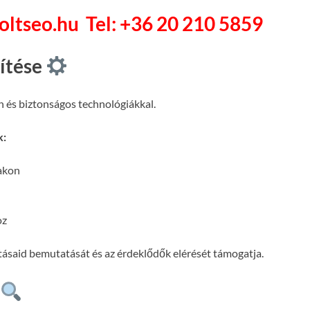
soltseo.hu
Tel: +36 20 210 5859
pítése
n és biztonságos technológiákkal.
k:
lakon
oz
atásaid bemutatását és az érdeklődők elérését támogatja.