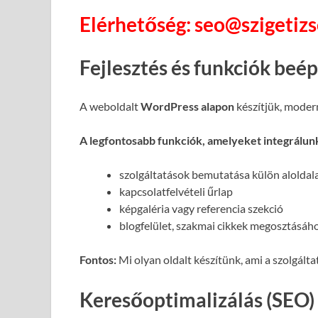
Elérhetőség: seo@szigetiz
Fejlesztés és funkciók beé
A weboldalt
WordPress alapon
készítjük, moder
A legfontosabb funkciók, amelyeket integrálun
szolgáltatások bemutatása külön alolda
kapcsolatfelvételi űrlap
képgaléria vagy referencia szekció
blogfelület, szakmai cikkek megosztásáh
Fontos:
Mi olyan oldalt készítünk, ami a szolgált
Keresőoptimalizálás (SEO)