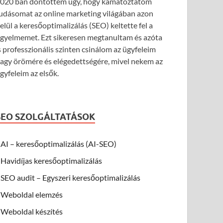
020 ban döntöttem úgy, hogy kamatoztatom
udásomat az online marketing világában azon
elül a keresőoptimalizálás (SEO) keltette fel a
igyelmemet. Ezt sikeresen megtanultam és azóta
s professzionális szinten csinálom az ügyfeleim
agy örömére és elégedettségére, mivel nekem az
gyfeleim az elsők.
SEO SZOLGÁLTATÁSOK
AI – keresőoptimalizálás (AI-SEO)
Havidíjas keresőoptimalizálás
SEO audit – Egyszeri keresőoptimalizálás
Weboldal elemzés
Weboldal készítés