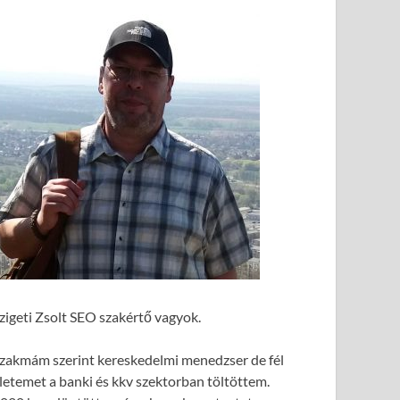
zigeti Zsolt SEO szakértő vagyok.
zakmám szerint kereskedelmi menedzser de fél
letemet a banki és kkv szektorban töltöttem.