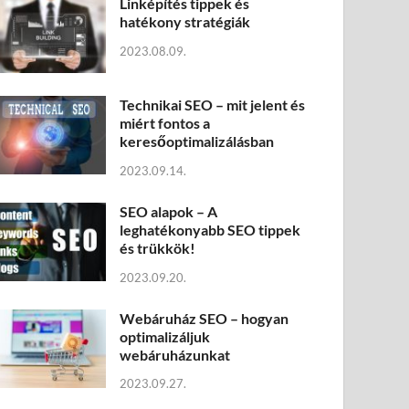
Linképítés tippek és
hatékony stratégiák
2023.08.09.
Technikai SEO – mit jelent és
miért fontos a
keresőoptimalizálásban
2023.09.14.
SEO alapok – A
leghatékonyabb SEO tippek
és trükkök!
2023.09.20.
Webáruház SEO – hogyan
optimalizáljuk
webáruházunkat
2023.09.27.