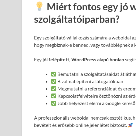
Miért fontos egy jó 
szolgáltatóiparban?
Egy szolgáltató vállalkozás számára a weboldal a
hogy megbíznak-e benned, vagy továbblépnek a 
Egy
jól felépített, WordPress alapú honlap
segít
Bemutatni a szolgáltatásaidat átláth
Bizalmat építeni a látogatókban
Megmutatni a referenciáidat és ered
Kapcsolatfelvételre ösztönözni az ér
Jobb helyezést elérni a Google keres
A professzionális weboldal nemcsak esztétikus,
bevételt és erősebb online jelenlétet biztosít.