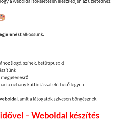
ogy a weboldal tökéletesen illeszkedjen az üzletedhez.
egjelenést
alkossunk.
atához (logó, színek, betűtípusok)
készítünk
megjelenésről
máció néhány kattintással elérhető legyen
 weboldal
, amit a látogatók szívesen böngésznek.
idővel – Weboldal készítés