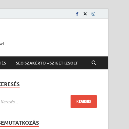
vel
TÉS
SEO SZAKÉRTŐ – SZIGETI ZSOLT
KERESÉS
BEMUTATKOZÁS