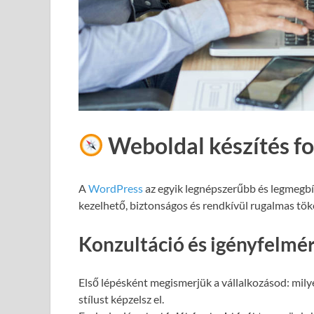
Weboldal készítés f
A
WordPress
az egyik legnépszerűbb és legmegb
kezelhető, biztonságos és rendkívül rugalmas töké
Konzultáció és igényfelmé
Első lépésként megismerjük a vállalkozásod: milye
stílust képzelsz el.