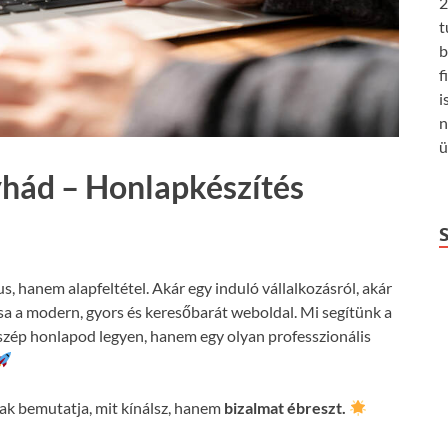
2
t
b
f
i
n
ü
hád – Honlapkészítés
us, hanem alapfeltétel. Akár egy induló vállalkozásról, akár
csa a modern, gyors és keresőbarát weboldal. Mi segítünk a
szép honlapod legyen, hanem egy olyan professzionális
k bemutatja, mit kínálsz, hanem
bizalmat ébreszt.