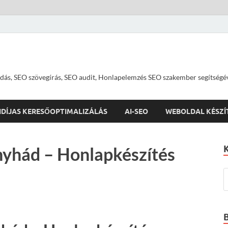
dás, SEO szövegírás, SEO audit, Honlapelemzés SEO szakember segítségé
IDÍJAS KERESŐOPTIMALIZÁLÁS
AI-SEO
WEBOLDAL KÉSZÍ
nyhád – Honlapkészítés