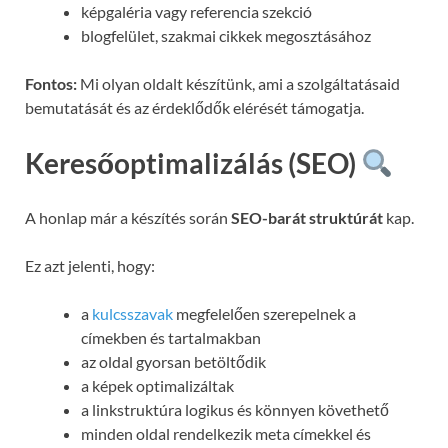
képgaléria vagy referencia szekció
blogfelület, szakmai cikkek megosztásához
Fontos:
Mi olyan oldalt készítünk, ami a szolgáltatásaid
bemutatását és az érdeklődők elérését támogatja.
Keresőoptimalizálás (SEO)
A honlap már a készítés során
SEO-barát struktúrát
kap.
Ez azt jelenti, hogy:
a
kulcsszavak
megfelelően szerepelnek a
címekben és tartalmakban
az oldal gyorsan betöltődik
a képek optimalizáltak
a linkstruktúra logikus és könnyen követhető
minden oldal rendelkezik meta címekkel és