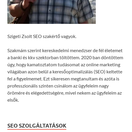
Szigeti Zsolt SEO szakértő vagyok.
Szakmám szerint kereskedelmi menedzser de fél életemet
a banki és kkv szektorban töltöttem. 2020 ban döntöttem
úgy, hogy kamatoztatom tudásomat az online marketing
világában azon belül a keresőoptimalizálás (SEO) keltette
fel a figyelmemet. Ezt sikeresen megtanultam és azóta is
professzionális szinten csinálom az ügyfeleim nagy
örömére és elégedettségére, mivel nekem az ügyfeleim az
elsők.
SEO SZOLGÁLTATÁSOK