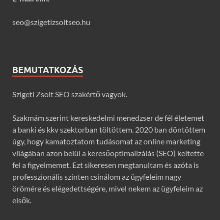
seo@szigetizsoltseo.hu
BEMUTATKOZÁS
Szigeti Zsolt SEO szakértő vagyok.
Szakmám szerint kereskedelmi menedzser de fél életemet
a banki és kkv szektorban töltöttem. 2020 ban döntöttem
úgy, hogy kamatoztatom tudásomat az online marketing
világában azon belül a keresőoptimalizálás (SEO) keltette
fel a figyelmemet. Ezt sikeresen megtanultam és azóta is
professzionális szinten csinálom az ügyfeleim nagy
örömére és elégedettségére, mivel nekem az ügyfeleim az
elsők.