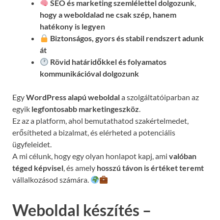
SEO és marketing szemlélettel dolgozunk
,
hogy a weboldalad ne csak szép, hanem
hatékony is legyen
Biztonságos, gyors és stabil rendszert adunk
át
Rövid határidőkkel és folyamatos
kommunikációval
dolgozunk
Egy
WordPress alapú weboldal
a szolgáltatóiparban az
egyik
legfontosabb marketingeszköz
.
Ez az a platform, ahol bemutathatod szakértelmedet,
erősítheted a bizalmat, és elérheted a potenciális
ügyfeleidet.
A mi célunk, hogy egy olyan honlapot kapj, ami
valóban
téged képvisel
, és amely
hosszú távon is értéket teremt
vállalkozásod számára.
Weboldal készítés –