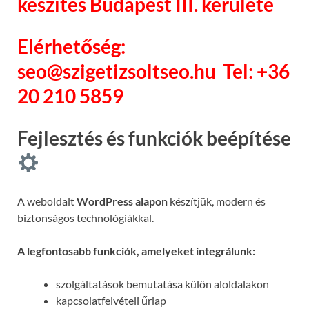
készítés Budapest III. kerülete
Elérhetőség:
seo@szigetizsoltseo.hu
Tel: +36
20 210 5859
Fejlesztés és funkciók beépítése
A weboldalt
WordPress alapon
készítjük, modern és
biztonságos technológiákkal.
A legfontosabb funkciók, amelyeket integrálunk:
szolgáltatások bemutatása külön aloldalakon
kapcsolatfelvételi űrlap