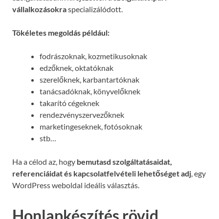
vállalkozásokra
specializálódott.
Tökéletes megoldás például:
fodrászoknak, kozmetikusoknak
edzőknek, oktatóknak
szerelőknek, karbantartóknak
tanácsadóknak, könyvelőknek
takarító cégeknek
rendezvényszervezőknek
marketingeseknek, fotósoknak
stb…
Ha a célod az, hogy
bemutasd szolgáltatásaidat,
referenciáidat és kapcsolatfelvételi lehetőséget adj
, egy
WordPress weboldal ideális választás.
Honlapkészítés rövid