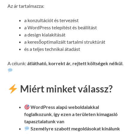
Az ár tartalmazza:
a konzultációt és tervezést
a WordPress telepítést és beállítást
a design kialakítását
a keresőoptimalizált tartalmi struktúrát
és a teljes technikai átadást
A célunk:
átlátható, korrekt ár, rejtett költségek nélkül
.
Miért minket válassz?
WordPress alapú weboldalakkal
foglalkozunk
,
így ezen a területen kimagasló
tapasztalatunk van
Személyre szabott megoldásokat kínálunk