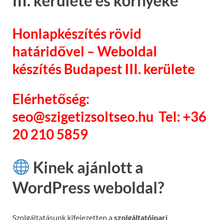
III. kerülete és környéke
Honlapkészítés rövid
határidővel – Weboldal
készítés Budapest III. kerülete
Elérhetőség:
seo@szigetizsoltseo.hu Tel: +36
20 210 5859
Kinek ajánlott a
WordPress weboldal?
Szolgáltatásunk kifejezetten a
szolgáltatóipari