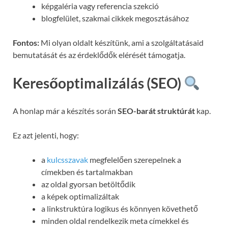
képgaléria vagy referencia szekció
blogfelület, szakmai cikkek megosztásához
Fontos:
Mi olyan oldalt készítünk, ami a szolgáltatásaid
bemutatását és az érdeklődők elérését támogatja.
Keresőoptimalizálás (SEO)
A honlap már a készítés során
SEO-barát struktúrát
kap.
Ez azt jelenti, hogy:
a
kulcsszavak
megfelelően szerepelnek a
címekben és tartalmakban
az oldal gyorsan betöltődik
a képek optimalizáltak
a linkstruktúra logikus és könnyen követhető
minden oldal rendelkezik meta címekkel és