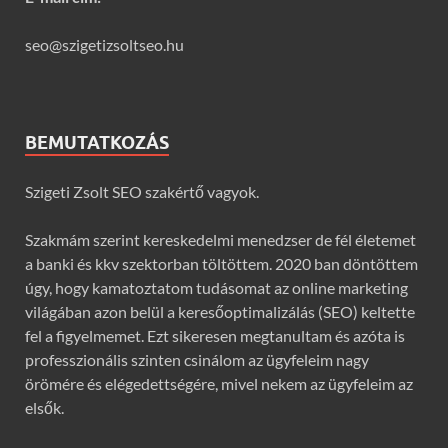
seo@szigetizsoltseo.hu
BEMUTATKOZÁS
Szigeti Zsolt SEO szakértő vagyok.
Szakmám szerint kereskedelmi menedzser de fél életemet
a banki és kkv szektorban töltöttem. 2020 ban döntöttem
úgy, hogy kamatoztatom tudásomat az online marketing
világában azon belül a keresőoptimalizálás (SEO) keltette
fel a figyelmemet. Ezt sikeresen megtanultam és azóta is
professzionális szinten csinálom az ügyfeleim nagy
örömére és elégedettségére, mivel nekem az ügyfeleim az
elsők.