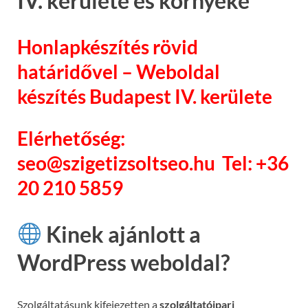
IV. kerülete és környéke
Honlapkészítés rövid
határidővel – Weboldal
készítés Budapest IV. kerülete
Elérhetőség:
seo@szigetizsoltseo.hu Tel: +36
20 210 5859
Kinek ajánlott a
WordPress weboldal?
Szolgáltatásunk kifejezetten a
szolgáltatóipari