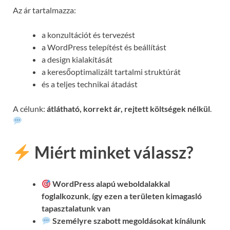
Az ár tartalmazza:
a konzultációt és tervezést
a WordPress telepítést és beállítást
a design kialakítását
a keresőoptimalizált tartalmi struktúrát
és a teljes technikai átadást
A célunk:
átlátható, korrekt ár, rejtett költségek nélkül
.
Miért minket válassz?
WordPress alapú weboldalakkal
foglalkozunk
,
így ezen a területen kimagasló
tapasztalatunk van
Személyre szabott megoldásokat kínálunk