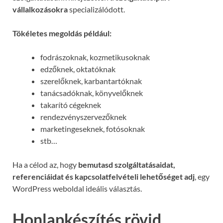
vállalkozásokra
specializálódott.
Tökéletes megoldás például:
fodrászoknak, kozmetikusoknak
edzőknek, oktatóknak
szerelőknek, karbantartóknak
tanácsadóknak, könyvelőknek
takarító cégeknek
rendezvényszervezőknek
marketingeseknek, fotósoknak
stb…
Ha a célod az, hogy
bemutasd szolgáltatásaidat,
referenciáidat és kapcsolatfelvételi lehetőséget adj
, egy
WordPress weboldal ideális választás.
Honlapkészítés rövid