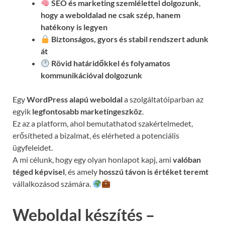
SEO és marketing szemlélettel dolgozunk
,
hogy a weboldalad ne csak szép, hanem
hatékony is legyen
Biztonságos, gyors és stabil rendszert adunk
át
Rövid határidőkkel és folyamatos
kommunikációval
dolgozunk
Egy
WordPress alapú weboldal
a szolgáltatóiparban az
egyik
legfontosabb marketingeszköz
.
Ez az a platform, ahol bemutathatod szakértelmedet,
erősítheted a bizalmat, és elérheted a potenciális
ügyfeleidet.
A mi célunk, hogy egy olyan honlapot kapj, ami
valóban
téged képvisel
, és amely
hosszú távon is értéket teremt
vállalkozásod számára.
Weboldal készítés –