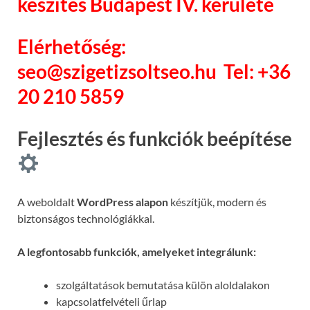
készítés Budapest IV. kerülete
Elérhetőség:
seo@szigetizsoltseo.hu
Tel: +36
20 210 5859
Fejlesztés és funkciók beépítése
A weboldalt
WordPress alapon
készítjük, modern és
biztonságos technológiákkal.
A legfontosabb funkciók, amelyeket integrálunk:
szolgáltatások bemutatása külön aloldalakon
kapcsolatfelvételi űrlap