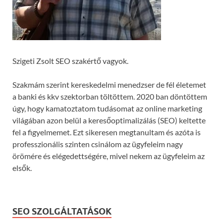
Szigeti Zsolt SEO szakértő vagyok.
Szakmám szerint kereskedelmi menedzser de fél életemet
a banki és kkv szektorban töltöttem. 2020 ban döntöttem
úgy, hogy kamatoztatom tudásomat az online marketing
világában azon belül a keresőoptimalizálás (SEO) keltette
fel a figyelmemet. Ezt sikeresen megtanultam és azóta is
professzionális szinten csinálom az ügyfeleim nagy
örömére és elégedettségére, mivel nekem az ügyfeleim az
elsők.
SEO SZOLGÁLTATÁSOK