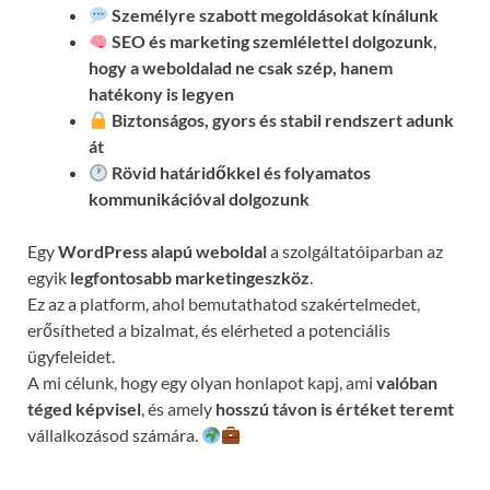
Személyre szabott megoldásokat kínálunk
SEO és marketing szemlélettel dolgozunk
,
hogy a weboldalad ne csak szép, hanem
hatékony is legyen
Biztonságos, gyors és stabil rendszert adunk
át
Rövid határidőkkel és folyamatos
kommunikációval
dolgozunk
Egy
WordPress alapú weboldal
a szolgáltatóiparban az
egyik
legfontosabb marketingeszköz
.
Ez az a platform, ahol bemutathatod szakértelmedet,
erősítheted a bizalmat, és elérheted a potenciális
ügyfeleidet.
A mi célunk, hogy egy olyan honlapot kapj, ami
valóban
téged képvisel
, és amely
hosszú távon is értéket teremt
vállalkozásod számára.