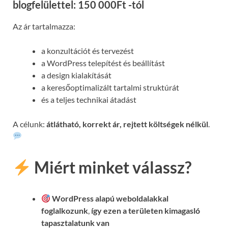
blogfelülettel: 150 000Ft -tól
Az ár tartalmazza:
a konzultációt és tervezést
a WordPress telepítést és beállítást
a design kialakítását
a keresőoptimalizált tartalmi struktúrát
és a teljes technikai átadást
A célunk:
átlátható, korrekt ár, rejtett költségek nélkül
.
Miért minket válassz?
WordPress alapú weboldalakkal
foglalkozunk
,
így ezen a területen kimagasló
tapasztalatunk van