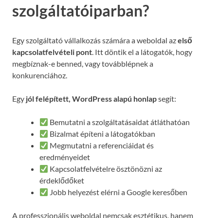
szolgáltatóiparban?
Egy szolgáltató vállalkozás számára a weboldal az
első
kapcsolatfelvételi pont
. Itt döntik el a látogatók, hogy
megbíznak-e benned, vagy továbblépnek a
konkurenciához.
Egy
jól felépített, WordPress alapú honlap
segít:
Bemutatni a szolgáltatásaidat átláthatóan
Bizalmat építeni a látogatókban
Megmutatni a referenciáidat és
eredményeidet
Kapcsolatfelvételre ösztönözni az
érdeklődőket
Jobb helyezést elérni a Google keresőben
A professzionális weboldal nemcsak esztétikus, hanem