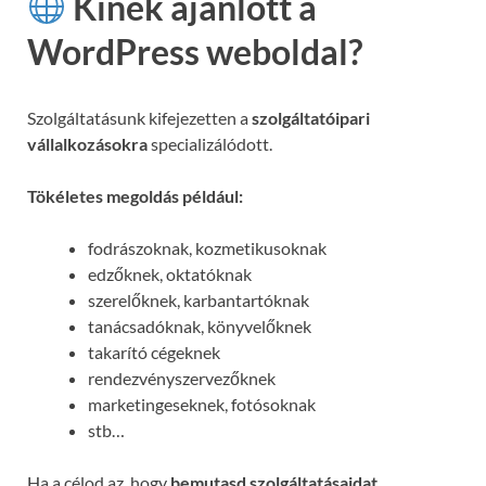
Kinek ajánlott a
WordPress weboldal?
Szolgáltatásunk kifejezetten a
szolgáltatóipari
vállalkozásokra
specializálódott.
Tökéletes megoldás például:
fodrászoknak, kozmetikusoknak
edzőknek, oktatóknak
szerelőknek, karbantartóknak
tanácsadóknak, könyvelőknek
takarító cégeknek
rendezvényszervezőknek
marketingeseknek, fotósoknak
stb…
Ha a célod az, hogy
bemutasd szolgáltatásaidat,