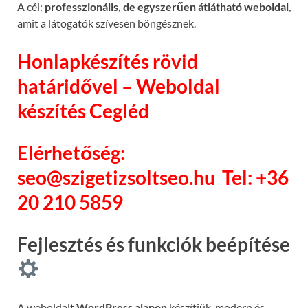
A cél:
professzionális, de egyszerűen átlátható weboldal
,
amit a látogatók szívesen böngésznek.
Honlapkészítés rövid
határidővel – Weboldal
készítés Cegléd
Elérhetőség:
seo@szigetizsoltseo.hu
Tel: +36
20 210 5859
Fejlesztés és funkciók beépítése
A weboldalt
WordPress alapon
készítjük, modern és