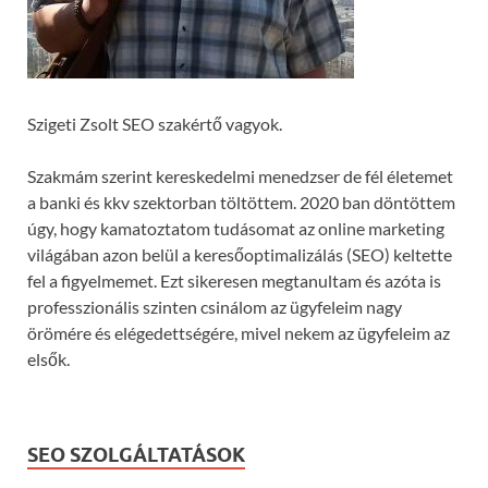
Szigeti Zsolt SEO szakértő vagyok.
Szakmám szerint kereskedelmi menedzser de fél életemet
a banki és kkv szektorban töltöttem. 2020 ban döntöttem
úgy, hogy kamatoztatom tudásomat az online marketing
világában azon belül a keresőoptimalizálás (SEO) keltette
fel a figyelmemet. Ezt sikeresen megtanultam és azóta is
professzionális szinten csinálom az ügyfeleim nagy
örömére és elégedettségére, mivel nekem az ügyfeleim az
elsők.
SEO SZOLGÁLTATÁSOK