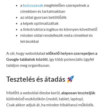
a
kulcsszavak
megfelelően szerepelnek a
címekben és tartalmakban
az oldal gyorsan betöltődik
a képek optimalizáltak
a linkstruktúra logikus és könnyen követhető
minden oldal rendelkezik meta címekkel és
leírásokkal
A cél, hogy weboldalad
előkelő helyen szerepeljen a
Google találatok között
, így több potenciális ügyfél
találjon meg organikusan.
Tesztelés és átadás
Mielőtt a weboldal élesbe kerül,
alaposan teszteljük
különböző eszközökön (mobil, tablet, laptop).
Csak akkor adjuk át, ha minden hibátlanul működik.