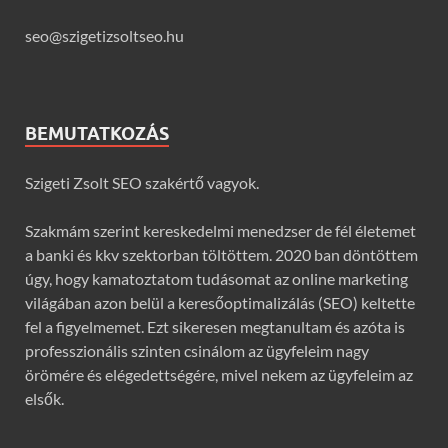
seo@szigetizsoltseo.hu
BEMUTATKOZÁS
Szigeti Zsolt SEO szakértő vagyok.
Szakmám szerint kereskedelmi menedzser de fél életemet
a banki és kkv szektorban töltöttem. 2020 ban döntöttem
úgy, hogy kamatoztatom tudásomat az online marketing
világában azon belül a keresőoptimalizálás (SEO) keltette
fel a figyelmemet. Ezt sikeresen megtanultam és azóta is
professzionális szinten csinálom az ügyfeleim nagy
örömére és elégedettségére, mivel nekem az ügyfeleim az
elsők.