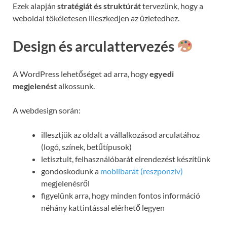
Ezek alapján
stratégiát és struktúrát
tervezünk, hogy a
weboldal tökéletesen illeszkedjen az üzletedhez.
Design és arculattervezés
A WordPress lehetőséget ad arra, hogy
egyedi
megjelenést
alkossunk.
A webdesign során:
illesztjük az oldalt a vállalkozásod arculatához
(logó, színek, betűtípusok)
letisztult, felhasználóbarát elrendezést készítünk
gondoskodunk a
mobilbarát (reszponzív)
megjelenésről
figyelünk arra, hogy minden fontos információ
néhány kattintással elérhető legyen