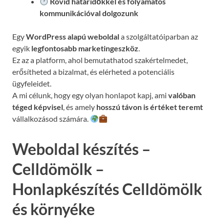
Rövid határidőkkel és folyamatos
kommunikációval
dolgozunk
Egy
WordPress alapú weboldal
a szolgáltatóiparban az
egyik
legfontosabb marketingeszköz
.
Ez az a platform, ahol bemutathatod szakértelmedet,
erősítheted a bizalmat, és elérheted a potenciális
ügyfeleidet.
A mi célunk, hogy egy olyan honlapot kapj, ami
valóban
téged képvisel
, és amely
hosszú távon is értéket teremt
vállalkozásod számára.
Weboldal készítés –
Celldömölk –
Honlapkészítés Celldömölk
és környéke