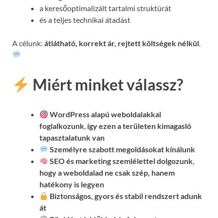
a keresőoptimalizált tartalmi struktúrát
és a teljes technikai átadást
A célunk:
átlátható, korrekt ár, rejtett költségek nélkül
.
Miért minket válassz?
WordPress alapú weboldalakkal
foglalkozunk
,
így ezen a területen kimagasló
tapasztalatunk van
Személyre szabott megoldásokat kínálunk
SEO és marketing szemlélettel dolgozunk
,
hogy a weboldalad ne csak szép, hanem
hatékony is legyen
Biztonságos, gyors és stabil rendszert adunk
át