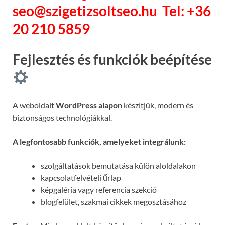
seo@szigetizsoltseo.hu
Tel: +36
20 210 5859
Fejlesztés és funkciók beépítése
A weboldalt
WordPress alapon
készítjük, modern és
biztonságos technológiákkal.
A legfontosabb funkciók, amelyeket integrálunk:
szolgáltatások bemutatása külön aloldalakon
kapcsolatfelvételi űrlap
képgaléria vagy referencia szekció
blogfelület, szakmai cikkek megosztásához