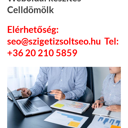
Celldömölk
Elérhetőség:
seo@szigetizsoltseo.hu Tel:
+36 20 210 5859