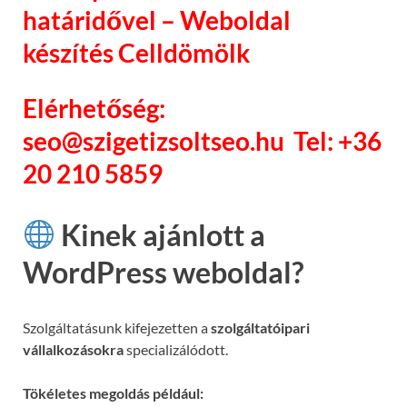
határidővel – Weboldal
készítés Celldömölk
Elérhetőség:
seo@szigetizsoltseo.hu Tel: +36
20 210 5859
Kinek ajánlott a
WordPress weboldal?
Szolgáltatásunk kifejezetten a
szolgáltatóipari
vállalkozásokra
specializálódott.
Tökéletes megoldás például: