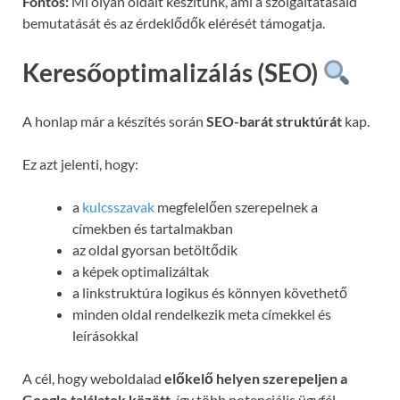
Fontos:
Mi olyan oldalt készítünk, ami a szolgáltatásaid
bemutatását és az érdeklődők elérését támogatja.
Keresőoptimalizálás (SEO)
A honlap már a készítés során
SEO-barát struktúrát
kap.
Ez azt jelenti, hogy:
a
kulcsszavak
megfelelően szerepelnek a
címekben és tartalmakban
az oldal gyorsan betöltődik
a képek optimalizáltak
a linkstruktúra logikus és könnyen követhető
minden oldal rendelkezik meta címekkel és
leírásokkal
A cél, hogy weboldalad
előkelő helyen szerepeljen a
Google találatok között
, így több potenciális ügyfél