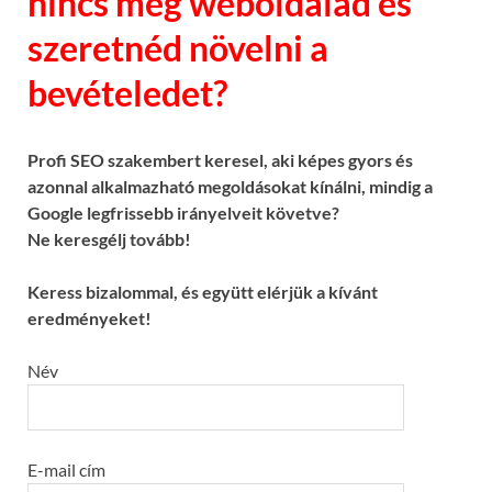
nincs még weboldalad és
szeretnéd növelni a
bevételedet?
Profi SEO szakembert keresel, aki képes gyors és
azonnal alkalmazható megoldásokat kínálni, mindig a
Google legfrissebb irányelveit követve?
Ne keresgélj tovább!
Keress bizalommal, és együtt elérjük a kívánt
eredményeket!
Név
E-mail cím