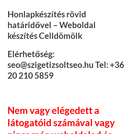
Honlapkészítés rövid
határidővel – Weboldal
készítés Celldömölk
Elérhetőség:
seo@szigetizsoltseo.hu Tel: +36
20 210 5859
Nem vagy elégedett a
látogatóid számával vagy