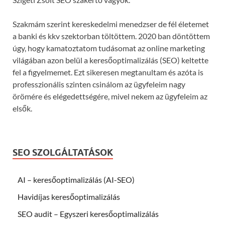
Szakmám szerint kereskedelmi menedzser de fél életemet
a banki és kkv szektorban töltöttem. 2020 ban döntöttem
úgy, hogy kamatoztatom tudásomat az online marketing
világában azon belül a keresőoptimalizálás (SEO) keltette
fel a figyelmemet. Ezt sikeresen megtanultam és azóta is
professzionális szinten csinálom az ügyfeleim nagy
örömére és elégedettségére, mivel nekem az ügyfeleim az
elsők.
SEO SZOLGÁLTATÁSOK
AI – keresőoptimalizálás (AI-SEO)
Havidíjas keresőoptimalizálás
SEO audit – Egyszeri keresőoptimalizálás