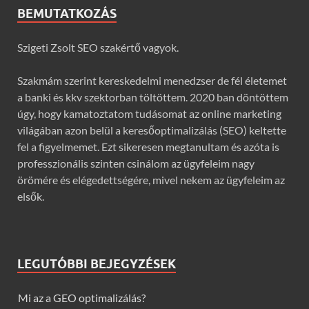
BEMUTATKOZÁS
Szigeti Zsolt SEO szakértő vagyok.
Szakmám szerint kereskedelmi menedzser de fél életemet
a banki és kkv szektorban töltöttem. 2020 ban döntöttem
úgy, hogy kamatoztatom tudásomat az online marketing
világában azon belül a keresőoptimalizálás (SEO) keltette
fel a figyelmemet. Ezt sikeresen megtanultam és azóta is
professzionális szinten csinálom az ügyfeleim nagy
örömére és elégedettségére, mivel nekem az ügyfeleim az
elsők.
LEGUTÓBBI BEJEGYZÉSEK
Mi az a GEO optimalizálás?