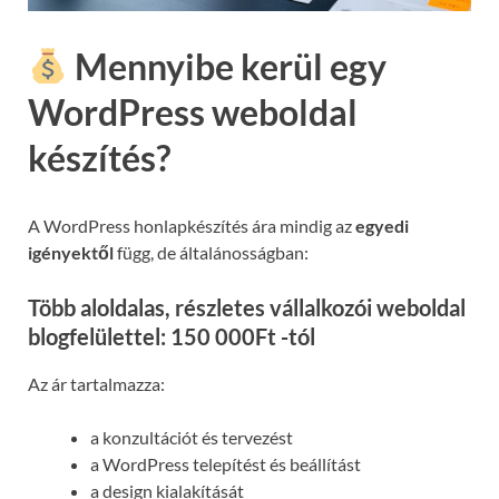
Mennyibe kerül egy
WordPress weboldal
készítés?
A WordPress honlapkészítés ára mindig az
egyedi
igényektől
függ, de általánosságban:
Több aloldalas, részletes vállalkozói weboldal
blogfelülettel: 150 000Ft -tól
Az ár tartalmazza:
a konzultációt és tervezést
a WordPress telepítést és beállítást
a design kialakítását