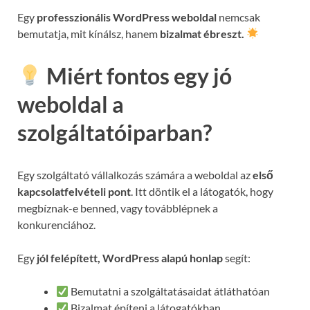
Egy
professzionális WordPress weboldal
nemcsak
bemutatja, mit kínálsz, hanem
bizalmat ébreszt.
Miért fontos egy jó
weboldal a
szolgáltatóiparban?
Egy szolgáltató vállalkozás számára a weboldal az
első
kapcsolatfelvételi pont
. Itt döntik el a látogatók, hogy
megbíznak-e benned, vagy továbblépnek a
konkurenciához.
Egy
jól felépített, WordPress alapú honlap
segít:
Bemutatni a szolgáltatásaidat átláthatóan
Bizalmat építeni a látogatókban