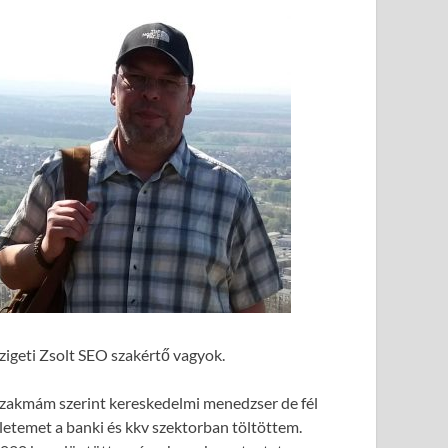
zigeti Zsolt SEO szakértő vagyok.
zakmám szerint kereskedelmi menedzser de fél
letemet a banki és kkv szektorban töltöttem.