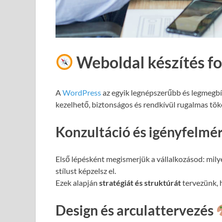
Weboldal készítés f
A
WordPress
az egyik legnépszerűbb és legmegb
kezelhető, biztonságos és rendkívül rugalmas töké
Konzultáció és igényfelmé
Első lépésként megismerjük a vállalkozásod: milye
stílust képzelsz el.
Ezek alapján
stratégiát és struktúrát
tervezünk, h
Design és arculattervezés