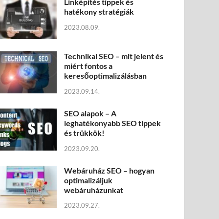
Linképítés tippek és
hatékony stratégiák
2023.08.09.
Technikai SEO – mit jelent és
miért fontos a
keresőoptimalizálásban
2023.09.14.
SEO alapok – A
leghatékonyabb SEO tippek
és trükkök!
2023.09.20.
Webáruház SEO – hogyan
optimalizáljuk
webáruházunkat
2023.09.27.