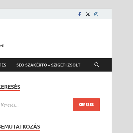
vel
TÉS
SEO SZAKÉRTŐ – SZIGETI ZSOLT
KERESÉS
BEMUTATKOZÁS