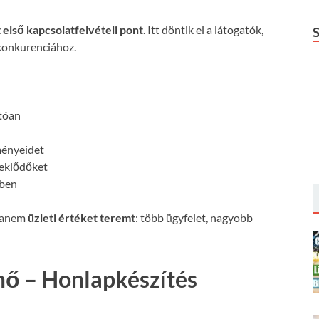
z
első kapcsolatfelvételi pont
. Itt döntik el a látogatók,
konkurenciához.
:
atóan
ményeidet
deklődőket
őben
 hanem
üzleti értéket teremt
: több ügyfelet, nagyobb
mő – Honlapkészítés