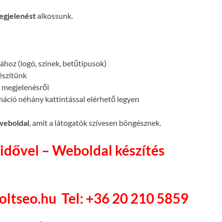
egjelenést
alkossunk.
atához (logó, színek, betűtípusok)
készítünk
megjelenésről
máció néhány kattintással elérhető legyen
 weboldal
, amit a látogatók szívesen böngésznek.
idővel – Weboldal készítés
soltseo.hu
Tel: +36 20 210 5859