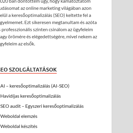
020 ban döntöttem úgy, hogy kamatoztatom
udásomat az online marketing világában azon
elül a keresőoptimalizálás (SEO) keltette fel a
igyelmemet. Ezt sikeresen megtanultam és azóta
s professzionális szinten csinálom az ügyfeleim
agy örömére és elégedettségére, mivel nekem az
gyfeleim az elsők.
SEO SZOLGÁLTATÁSOK
AI – keresőoptimalizálás (AI-SEO)
Havidíjas keresőoptimalizálás
SEO audit – Egyszeri keresőoptimalizálás
Weboldal elemzés
Weboldal készítés