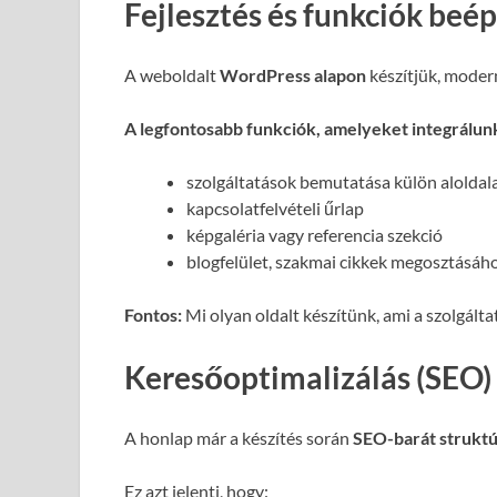
Fejlesztés és funkciók beé
A weboldalt
WordPress alapon
készítjük, moder
A legfontosabb funkciók, amelyeket integrálun
szolgáltatások bemutatása külön alolda
kapcsolatfelvételi űrlap
képgaléria vagy referencia szekció
blogfelület, szakmai cikkek megosztásáh
Fontos:
Mi olyan oldalt készítünk, ami a szolgált
Keresőoptimalizálás (SEO)
A honlap már a készítés során
SEO-barát struktú
Ez azt jelenti, hogy: