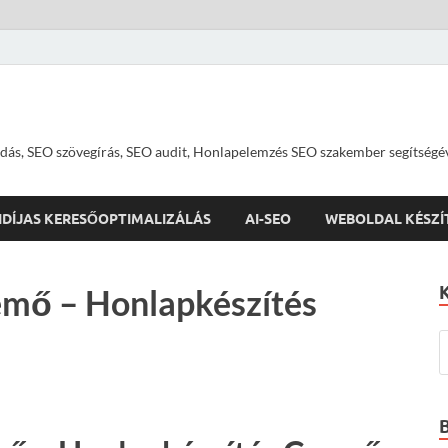
dás, SEO szövegírás, SEO audit, Honlapelemzés SEO szakember segítségé
IDÍJAS KERESŐOPTIMALIZÁLÁS
AI-SEO
WEBOLDAL KÉSZÍ
emő – Honlapkészítés