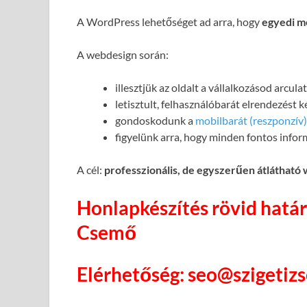
A WordPress lehetőséget ad arra, hogy
egyedi m
A webdesign során:
illesztjük az oldalt a vállalkozásod arcul
letisztult, felhasználóbarát elrendezést 
gondoskodunk a
mobilbarát (reszponzív)
figyelünk arra, hogy minden fontos infor
A cél:
professzionális, de egyszerűen átlátható
Honlapkészítés rövid határ
Csemő
Elérhetőség: seo@szigetiz