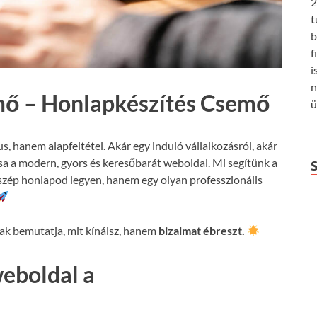
2
t
b
f
i
n
mő – Honlapkészítés Csemő
ü
us, hanem alapfeltétel. Akár egy induló vállalkozásról, akár
csa a modern, gyors és keresőbarát weboldal. Mi segítünk a
szép honlapod legyen, hanem egy olyan professzionális
k bemutatja, mit kínálsz, hanem
bizalmat ébreszt.
weboldal a