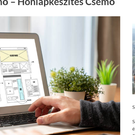
mő – Honlapkészítés Csemő
S
S
é