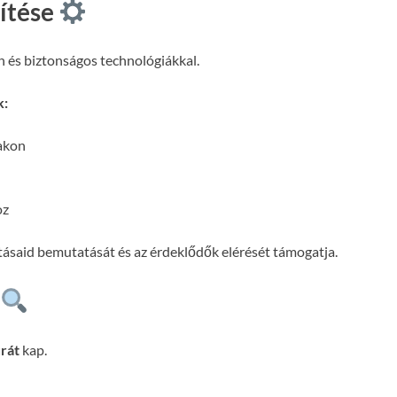
pítése
n és biztonságos technológiákkal.
k:
lakon
oz
atásaid bemutatását és az érdeklődők elérését támogatja.
rát
kap.