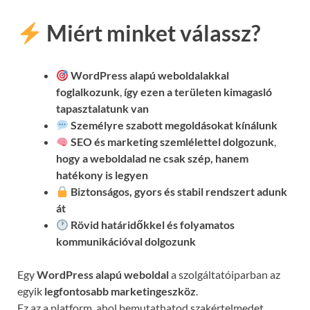
Miért minket válassz?
WordPress alapú weboldalakkal
foglalkozunk
,
így ezen a területen kimagasló
tapasztalatunk van
Személyre szabott megoldásokat kínálunk
SEO és marketing szemlélettel dolgozunk
,
hogy a weboldalad ne csak szép, hanem
hatékony is legyen
Biztonságos, gyors és stabil rendszert adunk
át
Rövid határidőkkel és folyamatos
kommunikációval
dolgozunk
Egy
WordPress alapú weboldal
a szolgáltatóiparban az
egyik
legfontosabb marketingeszköz
.
Ez az a platform, ahol bemutathatod szakértelmedet,