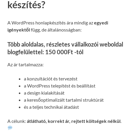
készítés?
A WordPress honlapkészítés ára mindig az
egyedi
igényektől
függ, de általánosságban:
Több aloldalas, részletes vállalkozói weboldal
blogfelülettel: 150 000Ft -tól
Az ár tartalmazza:
a konzultációt és tervezést
a WordPress telepítést és beállítást
a design kialakítását
a keresőoptimalizált tartalmi struktúrát
és a teljes technikai átadást
A célunk:
átlátható, korrekt ár, rejtett költségek nélkül
.