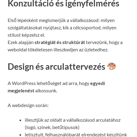
Konzultáció és igényfelmérés
Első lépésként megismerjük a vállalkozásod: milyen
szolgáltatásokat nyújtasz, kik a célcsoportod, milyen
stílust képzelsz el.
Ezek alapján
stratégiát és struktúrát
tervezünk, hogy a
weboldal tökéletesen illeszkedjen az üzletedhez.
Design és arculattervezés
A WordPress lehetőséget ad arra, hogy
egyedi
megjelenést
alkossunk.
A webdesign során:
illesztjük az oldalt a vállalkozásod arculatához
(logó, színek, betűtípusok)
letisztult, felhasználóbarát elrendezést készítünk