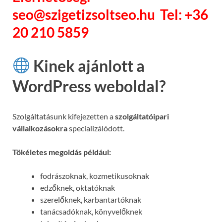
seo@szigetizsoltseo.hu Tel: +36
20 210 5859
Kinek ajánlott a
WordPress weboldal?
Szolgáltatásunk kifejezetten a
szolgáltatóipari
vállalkozásokra
specializálódott.
Tökéletes megoldás például:
fodrászoknak, kozmetikusoknak
edzőknek, oktatóknak
szerelőknek, karbantartóknak
tanácsadóknak, könyvelőknek