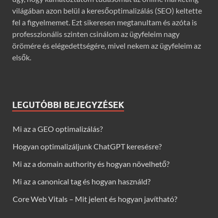
világában azon belül a keresőoptimalizálás (SEO) keltette
fel a figyelmemet. Ezt sikeresen megtanultam és azóta is
professzionális szinten csinálom az ügyfeleim nagy
örömére és elégedettségére, mivel nekem az ügyfeleim az
elsők.
LEGUTÓBBI BEJEGYZÉSEK
Mi az a GEO optimalizálás?
Hogyan optimalizáljunk ChatGPT keresésre?
Mi az a domain authority és hogyan növelhető?
Mi az a canonical tag és hogyan használd?
Core Web Vitals – Mit jelent és hogyan javítható?