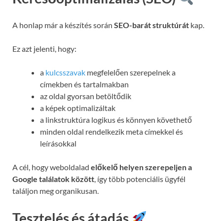
A honlap már a készítés során
SEO-barát struktúrát
kap.
Ez azt jelenti, hogy:
a
kulcsszavak
megfelelően szerepelnek a
címekben és tartalmakban
az oldal gyorsan betöltődik
a képek optimalizáltak
a linkstruktúra logikus és könnyen követhető
minden oldal rendelkezik meta címekkel és
leírásokkal
A cél, hogy weboldalad
előkelő helyen szerepeljen a
Google találatok között
, így több potenciális ügyfél
találjon meg organikusan.
Tesztelés és átadás