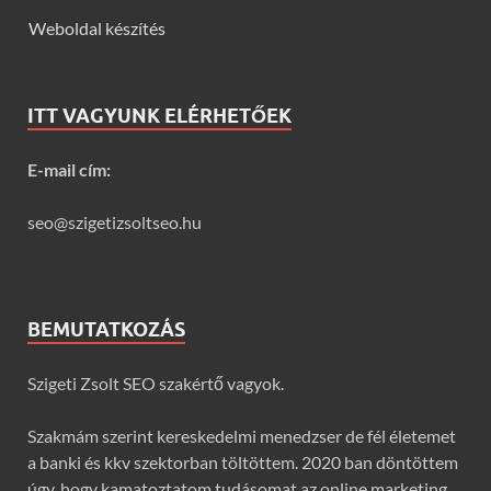
Weboldal készítés
ITT VAGYUNK ELÉRHETŐEK
E-mail cím:
seo@szigetizsoltseo.hu
BEMUTATKOZÁS
Szigeti Zsolt SEO szakértő vagyok.
Szakmám szerint kereskedelmi menedzser de fél életemet
a banki és kkv szektorban töltöttem. 2020 ban döntöttem
úgy, hogy kamatoztatom tudásomat az online marketing