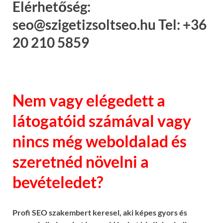
Elérhetőség:
seo@szigetizsoltseo.hu Tel: +36
20 210 5859
Nem vagy elégedett a
látogatóid számával vagy
nincs még weboldalad és
szeretnéd növelni a
bevételedet?
Profi SEO szakembert keresel, aki képes gyors és