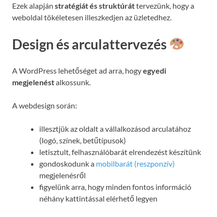
Ezek alapján
stratégiát és struktúrát
tervezünk, hogy a
weboldal tökéletesen illeszkedjen az üzletedhez.
Design és arculattervezés
A WordPress lehetőséget ad arra, hogy
egyedi
megjelenést
alkossunk.
A webdesign során:
illesztjük az oldalt a vállalkozásod arculatához
(logó, színek, betűtípusok)
letisztult, felhasználóbarát elrendezést készítünk
gondoskodunk a
mobilbarát (reszponzív)
megjelenésről
figyelünk arra, hogy minden fontos információ
néhány kattintással elérhető legyen