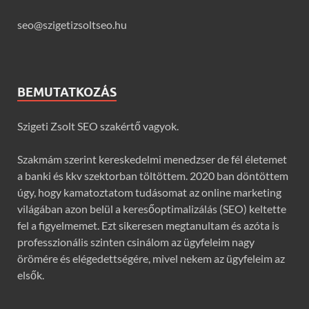
seo@szigetizsoltseo.hu
BEMUTATKOZÁS
Szigeti Zsolt SEO szakértő vagyok.
Szakmám szerint kereskedelmi menedzser de fél életemet
a banki és kkv szektorban töltöttem. 2020 ban döntöttem
úgy, hogy kamatoztatom tudásomat az online marketing
világában azon belül a keresőoptimalizálás (SEO) keltette
fel a figyelmemet. Ezt sikeresen megtanultam és azóta is
professzionális szinten csinálom az ügyfeleim nagy
örömére és elégedettségére, mivel nekem az ügyfeleim az
elsők.