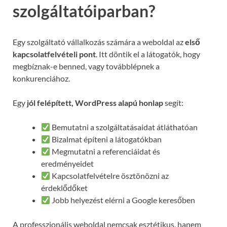
szolgáltatóiparban?
Egy szolgáltató vállalkozás számára a weboldal az
első
kapcsolatfelvételi pont
. Itt döntik el a látogatók, hogy
megbíznak-e benned, vagy továbblépnek a
konkurenciához.
Egy
jól felépített, WordPress alapú honlap
segít:
Bemutatni a szolgáltatásaidat átláthatóan
Bizalmat építeni a látogatókban
Megmutatni a referenciáidat és
eredményeidet
Kapcsolatfelvételre ösztönözni az
érdeklődőket
Jobb helyezést elérni a Google keresőben
A professzionális weboldal nemcsak esztétikus, hanem