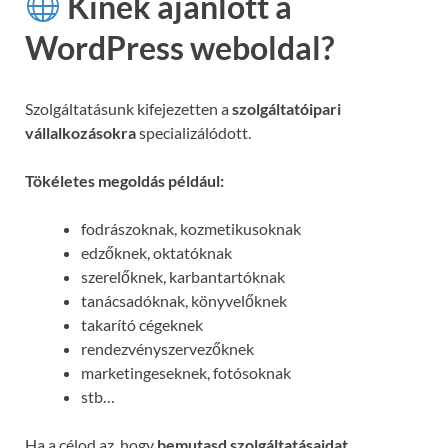
Kinek ajánlott a
WordPress weboldal?
Szolgáltatásunk kifejezetten a
szolgáltatóipari
vállalkozásokra
specializálódott.
Tökéletes megoldás például:
fodrászoknak, kozmetikusoknak
edzőknek, oktatóknak
szerelőknek, karbantartóknak
tanácsadóknak, könyvelőknek
takarító cégeknek
rendezvényszervezőknek
marketingeseknek, fotósoknak
stb…
Ha a célod az, hogy
bemutasd szolgáltatásaidat,