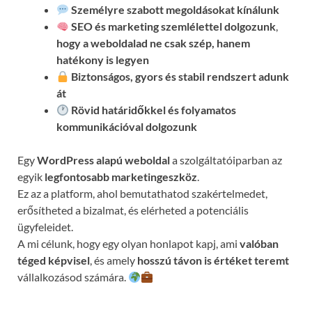
Személyre szabott megoldásokat kínálunk
SEO és marketing szemlélettel dolgozunk
,
hogy a weboldalad ne csak szép, hanem
hatékony is legyen
Biztonságos, gyors és stabil rendszert adunk
át
Rövid határidőkkel és folyamatos
kommunikációval
dolgozunk
Egy
WordPress alapú weboldal
a szolgáltatóiparban az
egyik
legfontosabb marketingeszköz
.
Ez az a platform, ahol bemutathatod szakértelmedet,
erősítheted a bizalmat, és elérheted a potenciális
ügyfeleidet.
A mi célunk, hogy egy olyan honlapot kapj, ami
valóban
téged képvisel
, és amely
hosszú távon is értéket teremt
vállalkozásod számára.