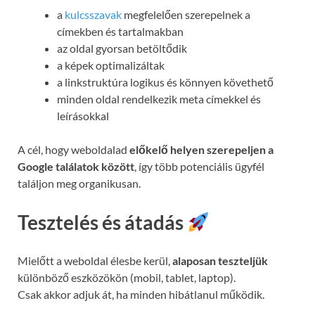
a
kulcsszavak
megfelelően szerepelnek a
címekben és tartalmakban
az oldal gyorsan betöltődik
a képek optimalizáltak
a linkstruktúra logikus és könnyen követhető
minden oldal rendelkezik meta címekkel és
leírásokkal
A cél, hogy weboldalad
előkelő helyen szerepeljen a
Google találatok között
, így több potenciális ügyfél
találjon meg organikusan.
Tesztelés és átadás
Mielőtt a weboldal élesbe kerül,
alaposan teszteljük
különböző eszközökön (mobil, tablet, laptop).
Csak akkor adjuk át, ha minden hibátlanul működik.