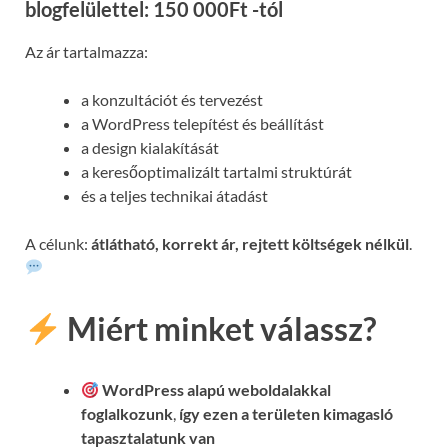
blogfelülettel: 150 000Ft -tól
Az ár tartalmazza:
a konzultációt és tervezést
a WordPress telepítést és beállítást
a design kialakítását
a keresőoptimalizált tartalmi struktúrát
és a teljes technikai átadást
A célunk:
átlátható, korrekt ár, rejtett költségek nélkül
.
Miért minket válassz?
WordPress alapú weboldalakkal
foglalkozunk
,
így ezen a területen kimagasló
tapasztalatunk van