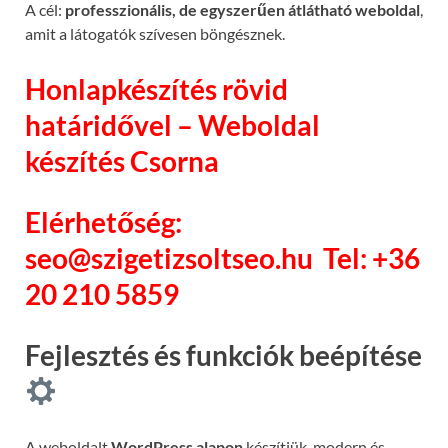
A cél:
professzionális, de egyszerűen átlátható weboldal
,
amit a látogatók szívesen böngésznek.
Honlapkészítés rövid
határidővel – Weboldal
készítés Csorna
Elérhetőség:
seo@szigetizsoltseo.hu
Tel: +36
20 210 5859
Fejlesztés és funkciók beépítése
A weboldalt
WordPress alapon
készítjük, modern és