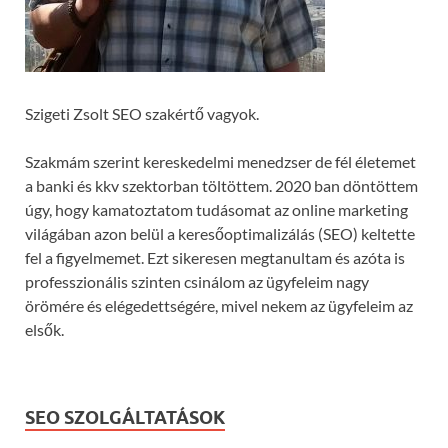
Szigeti Zsolt SEO szakértő vagyok.
Szakmám szerint kereskedelmi menedzser de fél életemet
a banki és kkv szektorban töltöttem. 2020 ban döntöttem
úgy, hogy kamatoztatom tudásomat az online marketing
világában azon belül a keresőoptimalizálás (SEO) keltette
fel a figyelmemet. Ezt sikeresen megtanultam és azóta is
professzionális szinten csinálom az ügyfeleim nagy
örömére és elégedettségére, mivel nekem az ügyfeleim az
elsők.
SEO SZOLGÁLTATÁSOK