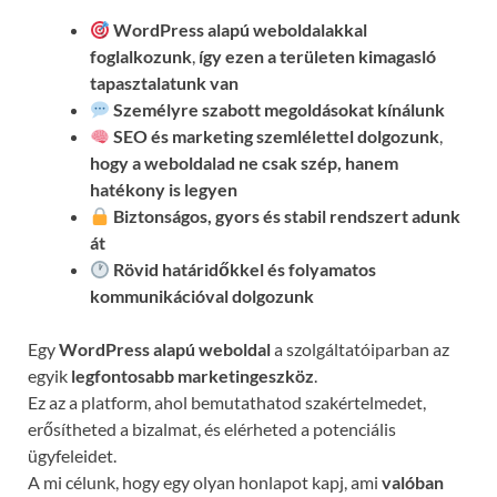
WordPress alapú weboldalakkal
foglalkozunk
,
így ezen a területen kimagasló
tapasztalatunk van
Személyre szabott megoldásokat kínálunk
SEO és marketing szemlélettel dolgozunk
,
hogy a weboldalad ne csak szép, hanem
hatékony is legyen
Biztonságos, gyors és stabil rendszert adunk
át
Rövid határidőkkel és folyamatos
kommunikációval
dolgozunk
Egy
WordPress alapú weboldal
a szolgáltatóiparban az
egyik
legfontosabb marketingeszköz
.
Ez az a platform, ahol bemutathatod szakértelmedet,
erősítheted a bizalmat, és elérheted a potenciális
ügyfeleidet.
A mi célunk, hogy egy olyan honlapot kapj, ami
valóban