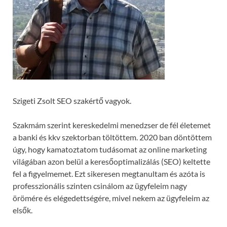
Szigeti Zsolt SEO szakértő vagyok.
Szakmám szerint kereskedelmi menedzser de fél életemet
a banki és kkv szektorban töltöttem. 2020 ban döntöttem
úgy, hogy kamatoztatom tudásomat az online marketing
világában azon belül a keresőoptimalizálás (SEO) keltette
fel a figyelmemet. Ezt sikeresen megtanultam és azóta is
professzionális szinten csinálom az ügyfeleim nagy
örömére és elégedettségére, mivel nekem az ügyfeleim az
elsők.