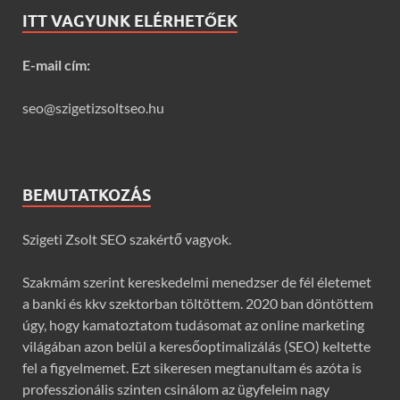
ITT VAGYUNK ELÉRHETŐEK
E-mail cím:
seo@szigetizsoltseo.hu
BEMUTATKOZÁS
Szigeti Zsolt SEO szakértő vagyok.
Szakmám szerint kereskedelmi menedzser de fél életemet
a banki és kkv szektorban töltöttem. 2020 ban döntöttem
úgy, hogy kamatoztatom tudásomat az online marketing
világában azon belül a keresőoptimalizálás (SEO) keltette
fel a figyelmemet. Ezt sikeresen megtanultam és azóta is
professzionális szinten csinálom az ügyfeleim nagy