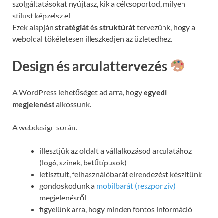
szolgáltatásokat nyújtasz, kik a célcsoportod, milyen
stílust képzelsz el.
Ezek alapján
stratégiát és struktúrát
tervezünk, hogy a
weboldal tökéletesen illeszkedjen az üzletedhez.
Design és arculattervezés
A WordPress lehetőséget ad arra, hogy
egyedi
megjelenést
alkossunk.
A webdesign során:
illesztjük az oldalt a vállalkozásod arculatához
(logó, színek, betűtípusok)
letisztult, felhasználóbarát elrendezést készítünk
gondoskodunk a
mobilbarát (reszponzív)
megjelenésről
figyelünk arra, hogy minden fontos információ