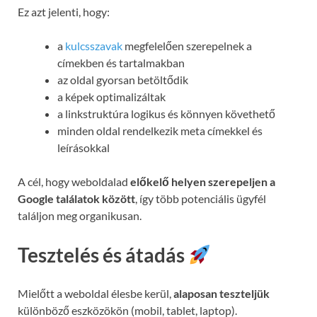
Ez azt jelenti, hogy:
a
kulcsszavak
megfelelően szerepelnek a
címekben és tartalmakban
az oldal gyorsan betöltődik
a képek optimalizáltak
a linkstruktúra logikus és könnyen követhető
minden oldal rendelkezik meta címekkel és
leírásokkal
A cél, hogy weboldalad
előkelő helyen szerepeljen a
Google találatok között
, így több potenciális ügyfél
találjon meg organikusan.
Tesztelés és átadás
Mielőtt a weboldal élesbe kerül,
alaposan teszteljük
különböző eszközökön (mobil, tablet, laptop).