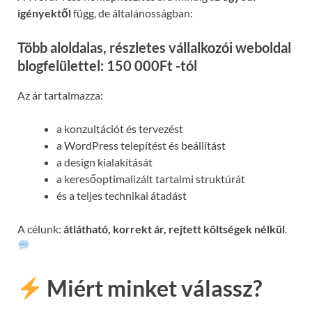
igényektől
függ, de általánosságban:
Több aloldalas, részletes vállalkozói weboldal
blogfelülettel: 150 000Ft -tól
Az ár tartalmazza:
a konzultációt és tervezést
a WordPress telepítést és beállítást
a design kialakítását
a keresőoptimalizált tartalmi struktúrát
és a teljes technikai átadást
A célunk:
átlátható, korrekt ár, rejtett költségek nélkül
.
Miért minket válassz?