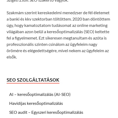
Szakmám szerint kereskedelmi menedzser de fél életemet
a banki és kkv szektorban töltöttem. 2020 ban döntöttem
úgy, hogy kamatoztatom tudásomat az online marketing
világában azon belül a keresőoptimalizálás (SEO) keltette
fel a figyelmemet. Ezt sikeresen megtanultam és azóta is
professzionális szinten csinálom az ügyfeleim nagy
örömére és elégedettségére, mivel nekem az ügyfeleim az
elsők.
SEO SZOLGÁLTATÁSOK
AI – keresőoptimalizálás (AI-SEO)
Havidíjas keresőoptimalizálás
SEO audit – Egyszeri keresőoptimalizálás