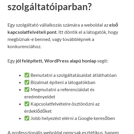
szolgáltatóiparban?
Egy szolgáltató vállalkozás számára a weboldal az
első
kapcsolatfelvételi pont
. Itt döntik el a látogatók, hogy
megbíznak-e benned, vagy továbblépnek a
konkurenciához.
Egy
jól felépített, WordPress alapú honlap
segít:
Bemutatni a szolgáltatásaidat átláthatóan
Bizalmat építeni a látogatókban
Megmutatni a referenciáidat és
eredményeidet
Kapcsolatfelvételre ösztönözni az
érdeklődőket
Jobb helyezést elérni a Google keresőben
A professzionális weboldal nemcsak esztétikus, hanem