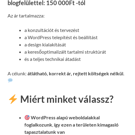
blogfelülettel: 150 000Ft -tól
Az ár tartalmazza:
a konzultációt és tervezést
a WordPress telepítést és beállítást
a design kialakítását
a keresőoptimalizált tartalmi struktúrát
és a teljes technikai átadást
A célunk:
átlátható, korrekt ár, rejtett költségek nélkül
.
Miért minket válassz?
WordPress alapú weboldalakkal
foglalkozunk
,
így ezen a területen kimagasló
tapasztalatunk van