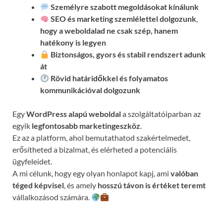
Személyre szabott megoldásokat kínálunk
SEO és marketing szemlélettel dolgozunk
,
hogy a weboldalad ne csak szép, hanem
hatékony is legyen
Biztonságos, gyors és stabil rendszert adunk
át
Rövid határidőkkel és folyamatos
kommunikációval
dolgozunk
Egy
WordPress alapú weboldal
a szolgáltatóiparban az
egyik
legfontosabb marketingeszköz
.
Ez az a platform, ahol bemutathatod szakértelmedet,
erősítheted a bizalmat, és elérheted a potenciális
ügyfeleidet.
A mi célunk, hogy egy olyan honlapot kapj, ami
valóban
téged képvisel
, és amely
hosszú távon is értéket teremt
vállalkozásod számára.