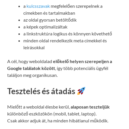
a
kulcsszavak
megfelelően szerepelnek a
címekben és tartalmakban
az oldal gyorsan betöltődik
a képek optimalizáltak
a linkstruktúra logikus és könnyen követhető
minden oldal rendelkezik meta címekkel és
leírásokkal
A cél, hogy weboldalad
előkelő helyen szerepeljen a
Google találatok között
, így több potenciális ügyfél
találjon meg organikusan.
Tesztelés és átadás
Mielőtt a weboldal élesbe kerül,
alaposan teszteljük
különböző eszközökön (mobil, tablet, laptop).
Csak akkor adjuk át, ha minden hibátlanul működik.