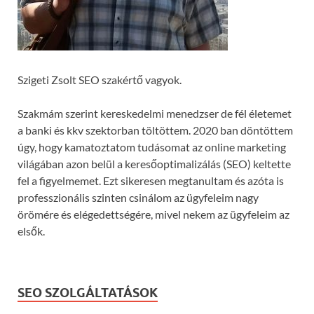
Szigeti Zsolt SEO szakértő vagyok.
Szakmám szerint kereskedelmi menedzser de fél életemet
a banki és kkv szektorban töltöttem. 2020 ban döntöttem
úgy, hogy kamatoztatom tudásomat az online marketing
világában azon belül a keresőoptimalizálás (SEO) keltette
fel a figyelmemet. Ezt sikeresen megtanultam és azóta is
professzionális szinten csinálom az ügyfeleim nagy
örömére és elégedettségére, mivel nekem az ügyfeleim az
elsők.
SEO SZOLGÁLTATÁSOK