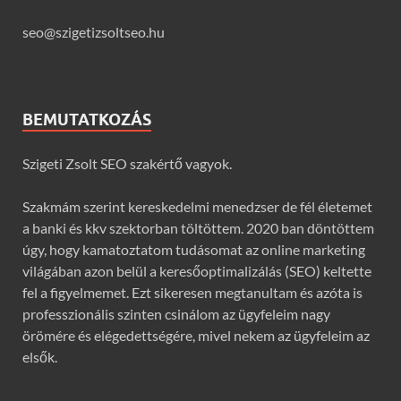
seo@szigetizsoltseo.hu
BEMUTATKOZÁS
Szigeti Zsolt SEO szakértő vagyok.
Szakmám szerint kereskedelmi menedzser de fél életemet
a banki és kkv szektorban töltöttem. 2020 ban döntöttem
úgy, hogy kamatoztatom tudásomat az online marketing
világában azon belül a keresőoptimalizálás (SEO) keltette
fel a figyelmemet. Ezt sikeresen megtanultam és azóta is
professzionális szinten csinálom az ügyfeleim nagy
örömére és elégedettségére, mivel nekem az ügyfeleim az
elsők.