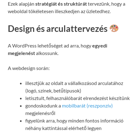
Ezek alapján
stratégiát és struktúrát
tervezünk, hogy a
weboldal tökéletesen illeszkedjen az üzletedhez.
Design és arculattervezés
A WordPress lehetőséget ad arra, hogy
egyedi
megjelenést
alkossunk.
A webdesign során:
illesztjük az oldalt a vállalkozásod arculatához
(logó, színek, betűtípusok)
letisztult, felhasználóbarát elrendezést készítünk
gondoskodunk a
mobilbarát (reszponzív)
megjelenésről
figyelünk arra, hogy minden fontos információ
néhány kattintással elérhető legyen