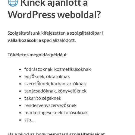
Kinek ajánlott a
WordPress weboldal?
Szolgáltatásunk kifejezetten a
szolgáltatóipari
vállalkozásokra
specializálódott.
Tökéletes megoldás például:
fodrászoknak, kozmetikusoknak
edzőknek, oktatóknak
szerelőknek, karbantartóknak
tanácsadóknak, könyvelőknek
takarító cégeknek
rendezvényszervezőknek
marketingeseknek, fotósoknak
stb…
Ha a célod az, hogy
bemutasd szolgáltatásaidat,