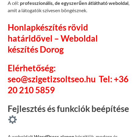
A cél:
professzionális, de egyszerűen átlátható weboldal
,
amit a látogatók szívesen böngésznek.
Honlapkészítés rövid
határidővel – Weboldal
készítés Dorog
Elérhetőség:
seo@szigetizsoltseo.hu
Tel: +36
20 210 5859
Fejlesztés és funkciók beépítése
A weboldalt
WordPress alapon
készítjük, modern és