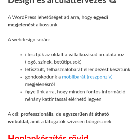
Design és arculattervezés 🎨
A WordPress lehetőséget ad arra, hogy
egyedi
megjelenést
alkossunk.
A webdesign során:
illesztjük az oldalt a vállalkozásod arculatához
(logó, színek, betűtípusok)
letisztult, felhasználóbarát elrendezést készítünk
gondoskodunk a
mobilbarát (reszponzív)
megjelenésről
figyelünk arra, hogy minden fontos információ
néhány kattintással elérhető legyen
A cél:
professzionális, de egyszerűen átlátható
weboldal
, amit a látogatók szívesen böngésznek.
Honlapkészítés rövid