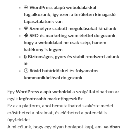
🎯
WordPress alapú weboldalakkal
foglalkozunk
,
így ezen a területen kimagasló
tapasztalatunk van
💬
Személyre szabott megoldásokat kínálunk
🧠
SEO és marketing szemlélettel dolgozunk
,
hogy a weboldalad ne csak szép, hanem
hatékony is legyen
🔒
Biztonságos, gyors és stabil rendszert adunk
át
🕐
Rövid határidőkkel és folyamatos
kommunikációval
dolgozunk
Egy
WordPress alapú weboldal
a szolgáltatóiparban az
egyik
legfontosabb marketingeszköz
.
Ez az a platform, ahol bemutathatod szakértelmedet,
erősítheted a bizalmat, és elérheted a potenciális
ügyfeleidet.
A mi célunk, hogy egy olyan honlapot kapj, ami
valóban