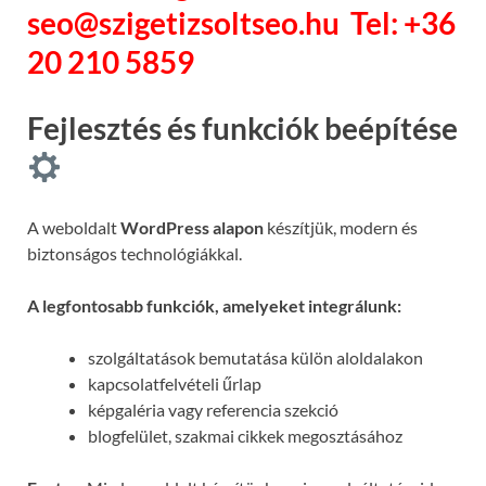
seo@szigetizsoltseo.hu
Tel: +36
20 210 5859
Fejlesztés és funkciók beépítése
A weboldalt
WordPress alapon
készítjük, modern és
biztonságos technológiákkal.
A legfontosabb funkciók, amelyeket integrálunk:
szolgáltatások bemutatása külön aloldalakon
kapcsolatfelvételi űrlap
képgaléria vagy referencia szekció
blogfelület, szakmai cikkek megosztásához