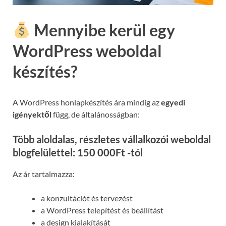
Mennyibe kerül egy
WordPress weboldal
készítés?
A WordPress honlapkészítés ára mindig az
egyedi
igényektől
függ, de általánosságban:
Több aloldalas, részletes vállalkozói weboldal
blogfelülettel: 150 000Ft -tól
Az ár tartalmazza:
a konzultációt és tervezést
a WordPress telepítést és beállítást
a design kialakítását