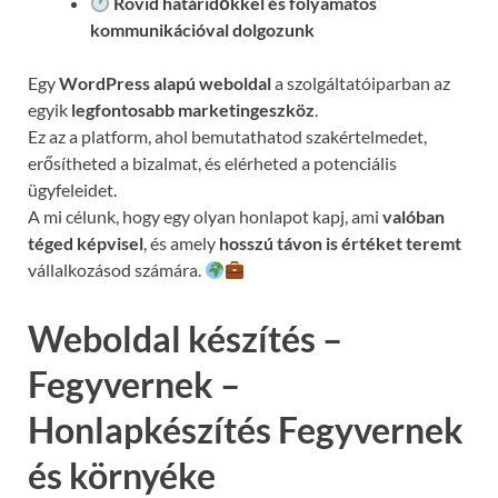
Rövid határidőkkel és folyamatos
kommunikációval
dolgozunk
Egy
WordPress alapú weboldal
a szolgáltatóiparban az
egyik
legfontosabb marketingeszköz
.
Ez az a platform, ahol bemutathatod szakértelmedet,
erősítheted a bizalmat, és elérheted a potenciális
ügyfeleidet.
A mi célunk, hogy egy olyan honlapot kapj, ami
valóban
téged képvisel
, és amely
hosszú távon is értéket teremt
vállalkozásod számára.
Weboldal készítés –
Fegyvernek –
Honlapkészítés Fegyvernek
és környéke