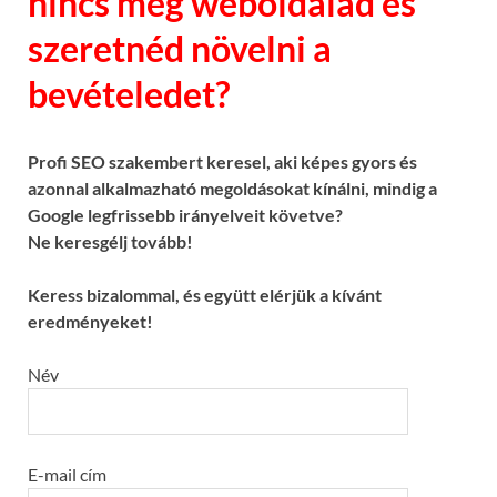
nincs még weboldalad és
szeretnéd növelni a
bevételedet?
Profi SEO szakembert keresel, aki képes gyors és
azonnal alkalmazható megoldásokat kínálni, mindig a
Google legfrissebb irányelveit követve?
Ne keresgélj tovább!
Keress bizalommal, és együtt elérjük a kívánt
eredményeket!
Név
E-mail cím