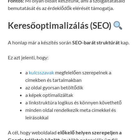
Fontos:
Mi olyan oldalt készítünk, ami a szolgáltatásaid
bemutatását és az érdeklődők elérését támogatja.
Keresőoptimalizálás (SEO)
A honlap már a készítés során
SEO-barát struktúrát
kap.
Ez azt jelenti, hogy:
a
kulcsszavak
megfelelően szerepelnek a
címekben és tartalmakban
az oldal gyorsan betöltődik
a képek optimalizáltak
a linkstruktúra logikus és könnyen követhető
minden oldal rendelkezik meta címekkel és
leírásokkal
A cél, hogy weboldalad
előkelő helyen szerepeljen a
Google találatok között
, így több potenciális ügyfél