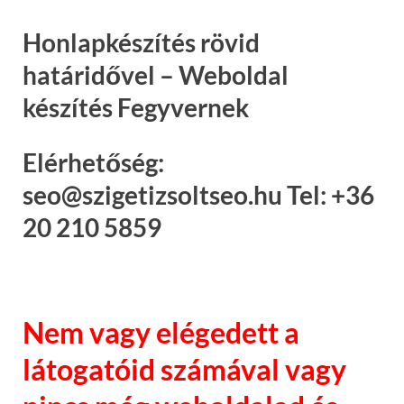
Honlapkészítés rövid
határidővel – Weboldal
készítés Fegyvernek
Elérhetőség:
seo@szigetizsoltseo.hu Tel: +36
20 210 5859
Nem vagy elégedett a
látogatóid számával vagy