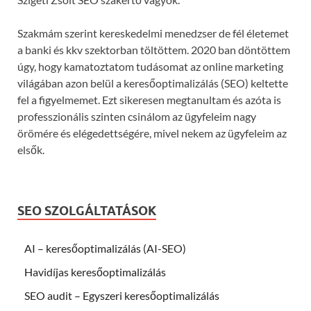
Szakmám szerint kereskedelmi menedzser de fél életemet
a banki és kkv szektorban töltöttem. 2020 ban döntöttem
úgy, hogy kamatoztatom tudásomat az online marketing
világában azon belül a keresőoptimalizálás (SEO) keltette
fel a figyelmemet. Ezt sikeresen megtanultam és azóta is
professzionális szinten csinálom az ügyfeleim nagy
örömére és elégedettségére, mivel nekem az ügyfeleim az
elsők.
SEO SZOLGÁLTATÁSOK
AI – keresőoptimalizálás (AI-SEO)
Havidíjas keresőoptimalizálás
SEO audit – Egyszeri keresőoptimalizálás