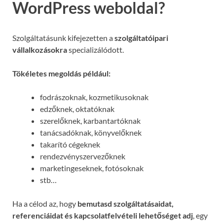
WordPress weboldal?
Szolgáltatásunk kifejezetten a
szolgáltatóipari
vállalkozásokra
specializálódott.
Tökéletes megoldás például:
fodrászoknak, kozmetikusoknak
edzőknek, oktatóknak
szerelőknek, karbantartóknak
tanácsadóknak, könyvelőknek
takarító cégeknek
rendezvényszervezőknek
marketingeseknek, fotósoknak
stb…
Ha a célod az, hogy
bemutasd szolgáltatásaidat,
referenciáidat és kapcsolatfelvételi lehetőséget adj
, egy