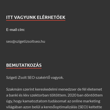
ITT VAGYUNK ELÉRHETŐEK
E-mail cím:
seo@szigetizsoltseo.hu
BEMUTATKOZÁS
Szigeti Zsolt SEO szakértő vagyok.
Szakmám szerint kereskedelmi menedzser de fél életemet
a banki és kkv szektorban töltöttem. 2020 ban döntöttem
úgy, hogy kamatoztatom tudásomat az online marketing
világában azon belül a keresőoptimalizálás (SEO) keltette