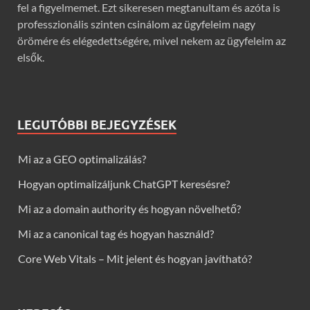
fel a figyelmemet. Ezt sikeresen megtanultam és azóta is
professzionális szinten csinálom az ügyfeleim nagy
örömére és elégedettségére, mivel nekem az ügyfeleim az
elsők.
LEGUTÓBBI BEJEGYZÉSEK
Mi az a GEO optimalizálás?
Hogyan optimalizáljunk ChatGPT keresésre?
Mi az a domain authority és hogyan növelhető?
Mi az a canonical tag és hogyan használd?
Core Web Vitals – Mit jelent és hogyan javítható?