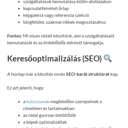
szolgáltatások bemutatása külön aloldalakon
kapcsolatfelvételi űrlap
képgaléria vagy referencia szekció
blogfelület, szakmai cikkek megosztásához
Fontos:
Mi olyan oldalt készítünk, ami a szolgáltatásaid
bemutatását és az érdeklődők elérését támogatja.
Keresőoptimalizálás (SEO)
A honlap már a készítés során
SEO-barát struktúrát
kap.
Ez azt jelenti, hogy:
a
kulcsszavak
megfelelően szerepelnek a
címekben és tartalmakban
az oldal gyorsan betöltődik
a képek optimalizáltak