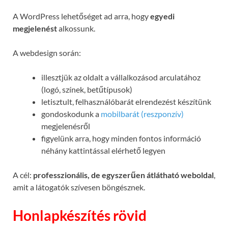
A WordPress lehetőséget ad arra, hogy
egyedi
megjelenést
alkossunk.
A webdesign során:
illesztjük az oldalt a vállalkozásod arculatához
(logó, színek, betűtípusok)
letisztult, felhasználóbarát elrendezést készítünk
gondoskodunk a
mobilbarát (reszponzív)
megjelenésről
figyelünk arra, hogy minden fontos információ
néhány kattintással elérhető legyen
A cél:
professzionális, de egyszerűen átlátható weboldal
,
amit a látogatók szívesen böngésznek.
Honlapkészítés rövid