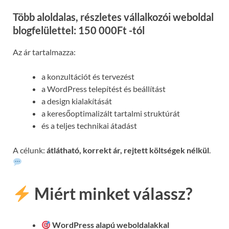
Több aloldalas, részletes vállalkozói weboldal
blogfelülettel: 150 000Ft -tól
Az ár tartalmazza:
a konzultációt és tervezést
a WordPress telepítést és beállítást
a design kialakítását
a keresőoptimalizált tartalmi struktúrát
és a teljes technikai átadást
A célunk:
átlátható, korrekt ár, rejtett költségek nélkül
.
Miért minket válassz?
WordPress alapú weboldalakkal