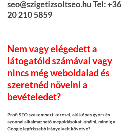
seo@szigetizsoltseo.hu Tel: +36
20 210 5859
Nem vagy elégedett a
látogatóid számával vagy
nincs még weboldalad és
szeretnéd növelni a
bevételedet?
Profi SEO szakembert keresel, aki képes gyors és
azonnal alkalmazható megoldásokat kínálni, mindig a
Google legfrissebb irányelveit követve?