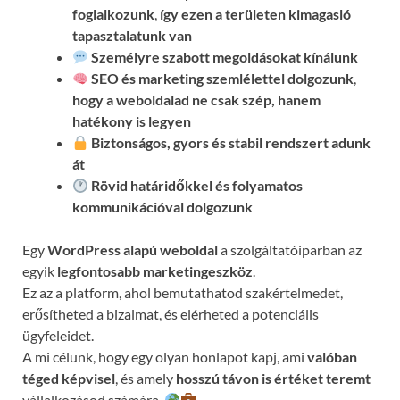
foglalkozunk
,
így ezen a területen kimagasló
tapasztalatunk van
Személyre szabott megoldásokat kínálunk
SEO és marketing szemlélettel dolgozunk
,
hogy a weboldalad ne csak szép, hanem
hatékony is legyen
Biztonságos, gyors és stabil rendszert adunk
át
Rövid határidőkkel és folyamatos
kommunikációval
dolgozunk
Egy
WordPress alapú weboldal
a szolgáltatóiparban az
egyik
legfontosabb marketingeszköz
.
Ez az a platform, ahol bemutathatod szakértelmedet,
erősítheted a bizalmat, és elérheted a potenciális
ügyfeleidet.
A mi célunk, hogy egy olyan honlapot kapj, ami
valóban
téged képvisel
, és amely
hosszú távon is értéket teremt
vállalkozásod számára.