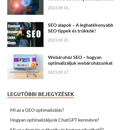
2023.09.14.
SEO alapok – A leghatékonyabb
SEO tippek és trükkök!
2023.09.20.
Webáruház SEO – hogyan
optimalizáljuk webáruházunkat
2023.09.27.
LEGUTÓBBI BEJEGYZÉSEK
Mi az a GEO optimalizálás?
Hogyan optimalizáljunk ChatGPT keresésre?
Mi az a domain authority és hogyan növelhető?