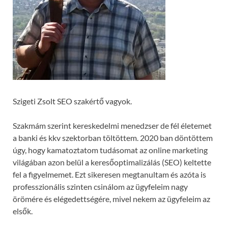
Szigeti Zsolt SEO szakértő vagyok.
Szakmám szerint kereskedelmi menedzser de fél életemet
a banki és kkv szektorban töltöttem. 2020 ban döntöttem
úgy, hogy kamatoztatom tudásomat az online marketing
világában azon belül a keresőoptimalizálás (SEO) keltette
fel a figyelmemet. Ezt sikeresen megtanultam és azóta is
professzionális szinten csinálom az ügyfeleim nagy
örömére és elégedettségére, mivel nekem az ügyfeleim az
elsők.