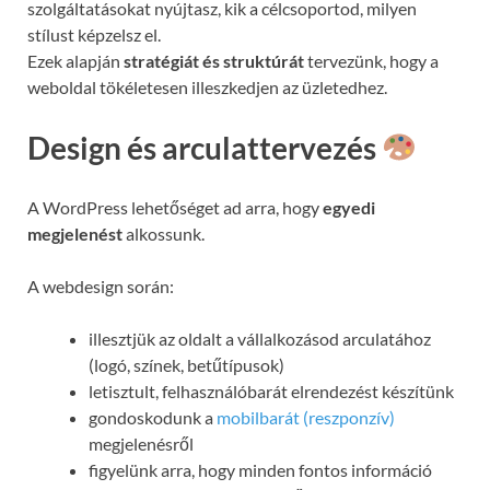
szolgáltatásokat nyújtasz, kik a célcsoportod, milyen
stílust képzelsz el.
Ezek alapján
stratégiát és struktúrát
tervezünk, hogy a
weboldal tökéletesen illeszkedjen az üzletedhez.
Design és arculattervezés
A WordPress lehetőséget ad arra, hogy
egyedi
megjelenést
alkossunk.
A webdesign során:
illesztjük az oldalt a vállalkozásod arculatához
(logó, színek, betűtípusok)
letisztult, felhasználóbarát elrendezést készítünk
gondoskodunk a
mobilbarát (reszponzív)
megjelenésről
figyelünk arra, hogy minden fontos információ