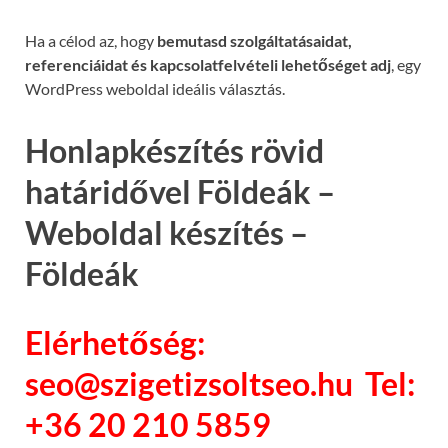
Ha a célod az, hogy
bemutasd szolgáltatásaidat,
referenciáidat és kapcsolatfelvételi lehetőséget adj
, egy
WordPress weboldal ideális választás.
Honlapkészítés rövid
határidővel Földeák –
Weboldal készítés –
Földeák
Elérhetőség:
seo@szigetizsoltseo.hu Tel:
+36 20 210 5859