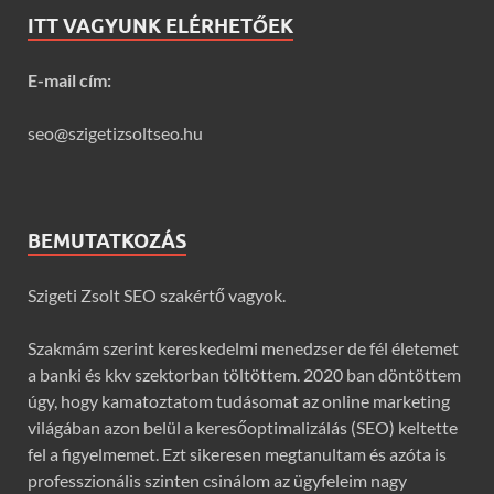
ITT VAGYUNK ELÉRHETŐEK
E-mail cím:
seo@szigetizsoltseo.hu
BEMUTATKOZÁS
Szigeti Zsolt SEO szakértő vagyok.
Szakmám szerint kereskedelmi menedzser de fél életemet
a banki és kkv szektorban töltöttem. 2020 ban döntöttem
úgy, hogy kamatoztatom tudásomat az online marketing
világában azon belül a keresőoptimalizálás (SEO) keltette
fel a figyelmemet. Ezt sikeresen megtanultam és azóta is
professzionális szinten csinálom az ügyfeleim nagy