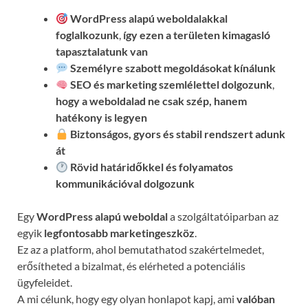
WordPress alapú weboldalakkal
foglalkozunk
,
így ezen a területen kimagasló
tapasztalatunk van
Személyre szabott megoldásokat kínálunk
SEO és marketing szemlélettel dolgozunk
,
hogy a weboldalad ne csak szép, hanem
hatékony is legyen
Biztonságos, gyors és stabil rendszert adunk
át
Rövid határidőkkel és folyamatos
kommunikációval
dolgozunk
Egy
WordPress alapú weboldal
a szolgáltatóiparban az
egyik
legfontosabb marketingeszköz
.
Ez az a platform, ahol bemutathatod szakértelmedet,
erősítheted a bizalmat, és elérheted a potenciális
ügyfeleidet.
A mi célunk, hogy egy olyan honlapot kapj, ami
valóban