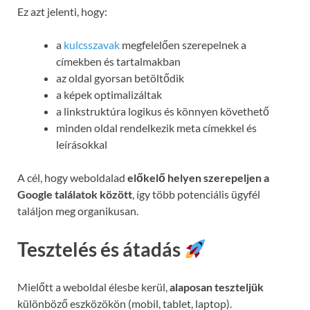
Ez azt jelenti, hogy:
a
kulcsszavak
megfelelően szerepelnek a
címekben és tartalmakban
az oldal gyorsan betöltődik
a képek optimalizáltak
a linkstruktúra logikus és könnyen követhető
minden oldal rendelkezik meta címekkel és
leírásokkal
A cél, hogy weboldalad
előkelő helyen szerepeljen a
Google találatok között
, így több potenciális ügyfél
találjon meg organikusan.
Tesztelés és átadás
Mielőtt a weboldal élesbe kerül,
alaposan teszteljük
különböző eszközökön (mobil, tablet, laptop).