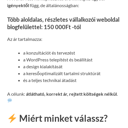
igényektől
függ, de általánosságban:
Több aloldalas, részletes vállalkozói weboldal
blogfelülettel: 150 000Ft -tól
Az ár tartalmazza:
a konzultációt és tervezést
a WordPress telepítést és beállítást
a design kialakítását
a keresőoptimalizált tartalmi struktúrát
és a teljes technikai átadást
A célunk:
átlátható, korrekt ár, rejtett költségek nélkül
.
Miért minket válassz?