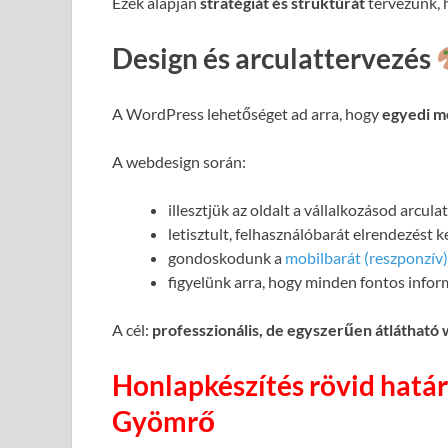
Ezek alapján
stratégiát és struktúrát
tervezünk, h
Design és arculattervezés
A WordPress lehetőséget ad arra, hogy
egyedi m
A webdesign során:
illesztjük az oldalt a vállalkozásod arcul
letisztult, felhasználóbarát elrendezést 
gondoskodunk a
mobilbarát (reszponzív)
figyelünk arra, hogy minden fontos infor
A cél:
professzionális, de egyszerűen átlátható
Honlapkészítés rövid határ
Gyömrő