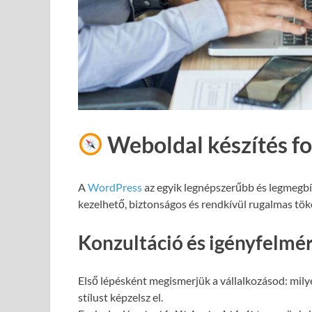
Weboldal készítés f
A
WordPress
az egyik legnépszerűbb és legmegb
kezelhető, biztonságos és rendkívül rugalmas töké
Konzultáció és igényfelmé
Első lépésként megismerjük a vállalkozásod: milye
stílust képzelsz el.