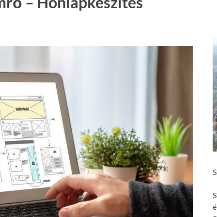
mrő – Honlapkészítés
S
S
é