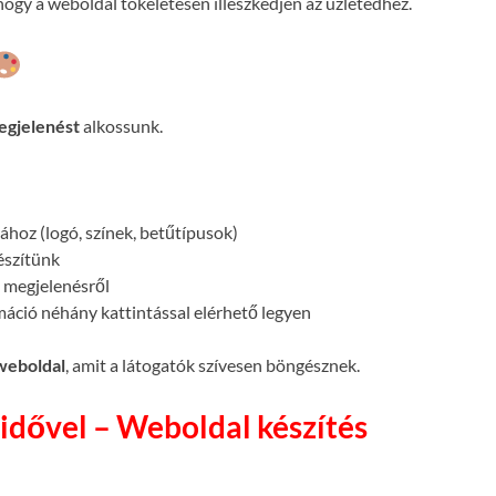
ogy a weboldal tökéletesen illeszkedjen az üzletedhez.
egjelenést
alkossunk.
atához (logó, színek, betűtípusok)
készítünk
megjelenésről
máció néhány kattintással elérhető legyen
 weboldal
, amit a látogatók szívesen böngésznek.
idővel – Weboldal készítés