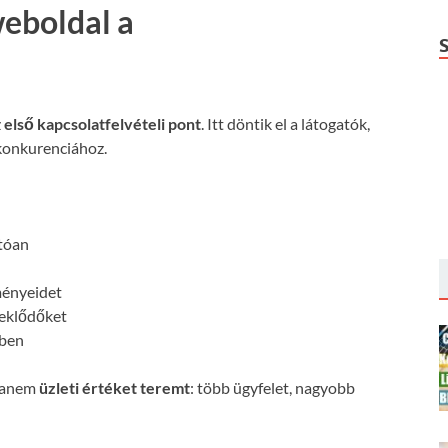
weboldal a
z
első kapcsolatfelvételi pont
. Itt döntik el a látogatók,
konkurenciához.
:
atóan
ményeidet
deklődőket
őben
 hanem
üzleti értéket teremt
: több ügyfelet, nagyobb