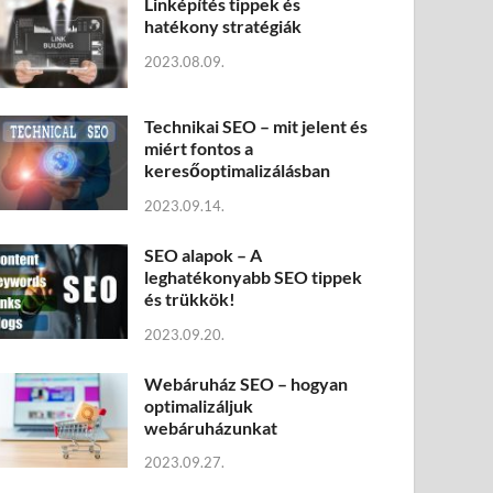
Linképítés tippek és
hatékony stratégiák
2023.08.09.
Technikai SEO – mit jelent és
miért fontos a
keresőoptimalizálásban
2023.09.14.
SEO alapok – A
leghatékonyabb SEO tippek
és trükkök!
2023.09.20.
Webáruház SEO – hogyan
optimalizáljuk
webáruházunkat
2023.09.27.