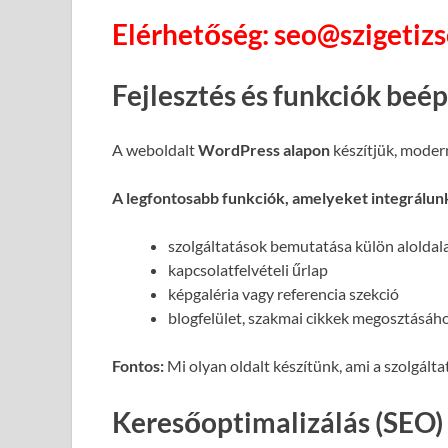
Elérhetőség: seo@szigetiz
Fejlesztés és funkciók beé
A weboldalt
WordPress alapon
készítjük, moder
A legfontosabb funkciók, amelyeket integrálun
szolgáltatások bemutatása külön alolda
kapcsolatfelvételi űrlap
képgaléria vagy referencia szekció
blogfelület, szakmai cikkek megosztásáh
Fontos:
Mi olyan oldalt készítünk, ami a szolgált
Keresőoptimalizálás (SEO)