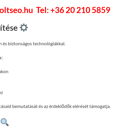
soltseo.hu
Tel: +36 20 210 5859
pítése
n és biztonságos technológiákkal.
k:
lakon
oz
atásaid bemutatását és az érdeklődők elérését támogatja.