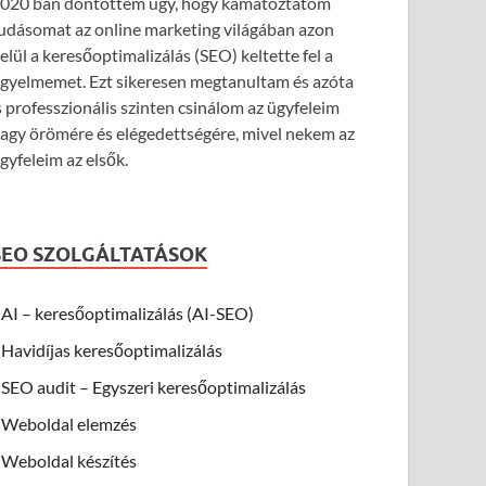
020 ban döntöttem úgy, hogy kamatoztatom
udásomat az online marketing világában azon
elül a keresőoptimalizálás (SEO) keltette fel a
igyelmemet. Ezt sikeresen megtanultam és azóta
s professzionális szinten csinálom az ügyfeleim
agy örömére és elégedettségére, mivel nekem az
gyfeleim az elsők.
SEO SZOLGÁLTATÁSOK
AI – keresőoptimalizálás (AI-SEO)
Havidíjas keresőoptimalizálás
SEO audit – Egyszeri keresőoptimalizálás
Weboldal elemzés
Weboldal készítés