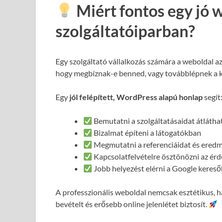
Miért fontos egy jó 
szolgáltatóiparban?
Egy szolgáltató vállalkozás számára a weboldal a
hogy megbíznak-e benned, vagy továbblépnek a 
Egy
jól felépített, WordPress alapú honlap
segít
Bemutatni a szolgáltatásaidat átláth
Bizalmat építeni a látogatókban
Megmutatni a referenciáidat és ered
Kapcsolatfelvételre ösztönözni az ér
Jobb helyezést elérni a Google keres
A professzionális weboldal nemcsak esztétikus,
bevételt és erősebb online jelenlétet biztosít.