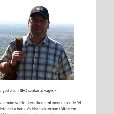
zigeti Zsolt SEO szakértő vagyok.
zakmám szerint kereskedelmi menedzser de fél
letemet a banki és kkv szektorban töltöttem.