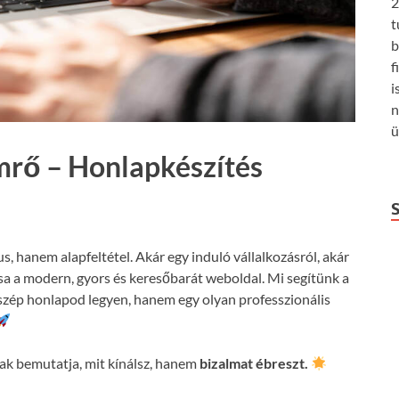
2
t
b
f
i
n
ü
mrő – Honlapkészítés
us, hanem alapfeltétel. Akár egy induló vállalkozásról, akár
csa a modern, gyors és keresőbarát weboldal. Mi segítünk a
szép honlapod legyen, hanem egy olyan professzionális
k bemutatja, mit kínálsz, hanem
bizalmat ébreszt.