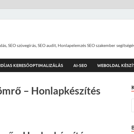
dás, SEO szövegírás, SEO audit, Honlapelemzés SEO szakember segítségé
IDÍJAS KERESŐOPTIMALIZÁLÁS
AI-SEO
WEBOLDAL KÉSZÍ
ömrő – Honlapkészítés