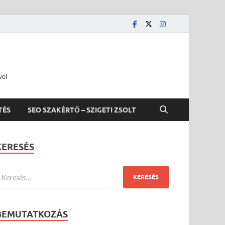
vel
TÉS
SEO SZAKÉRTŐ – SZIGETI ZSOLT
KERESÉS
BEMUTATKOZÁS