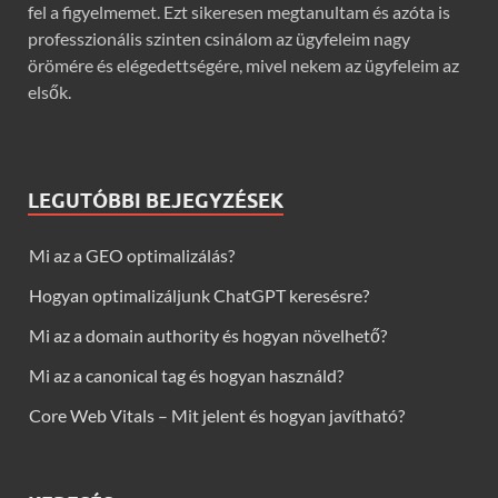
fel a figyelmemet. Ezt sikeresen megtanultam és azóta is
professzionális szinten csinálom az ügyfeleim nagy
örömére és elégedettségére, mivel nekem az ügyfeleim az
elsők.
LEGUTÓBBI BEJEGYZÉSEK
Mi az a GEO optimalizálás?
Hogyan optimalizáljunk ChatGPT keresésre?
Mi az a domain authority és hogyan növelhető?
Mi az a canonical tag és hogyan használd?
Core Web Vitals – Mit jelent és hogyan javítható?