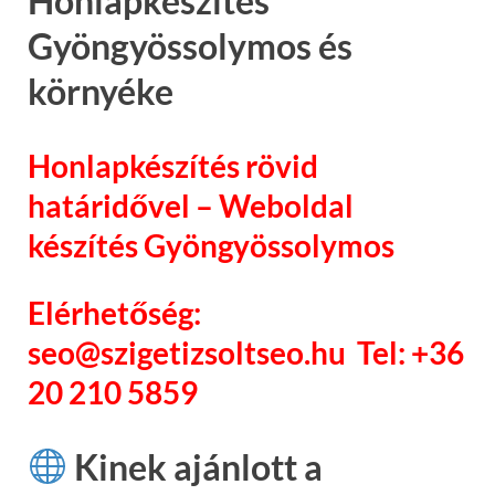
Honlapkészítés
Gyöngyössolymos és
környéke
Honlapkészítés rövid
határidővel – Weboldal
készítés Gyöngyössolymos
Elérhetőség:
seo@szigetizsoltseo.hu Tel: +36
20 210 5859
Kinek ajánlott a