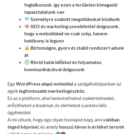
foglalkozunk
,
így ezen a területen kimagasló
tapasztalatunk van
Személyre szabott megoldásokat kínálunk
SEO és marketing szemlélettel dolgozunk
,
hogy a weboldalad ne csak szép, hanem
hatékony is legyen
Biztonságos, gyors és stabil rendszert adunk
át
Rövid határidőkkel és folyamatos
kommunikációval
dolgozunk
Egy
WordPress alapú weboldal
a szolgáltatóiparban az
egyik
legfontosabb marketingeszköz
.
Ez az a platform, ahol bemutathatod szakértelmedet,
erősítheted a bizalmat, és elérheted a potenciális
ügyfeleidet.
A mi célunk, hogy egy olyan honlapot kapj, ami
valóban
téged képvisel
, és amely
hosszú távon is értéket teremt
vállalkozásod számára.