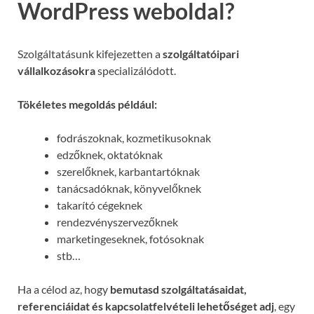
WordPress weboldal?
Szolgáltatásunk kifejezetten a
szolgáltatóipari
vállalkozásokra
specializálódott.
Tökéletes megoldás például:
fodrászoknak, kozmetikusoknak
edzőknek, oktatóknak
szerelőknek, karbantartóknak
tanácsadóknak, könyvelőknek
takarító cégeknek
rendezvényszervezőknek
marketingeseknek, fotósoknak
stb…
Ha a célod az, hogy
bemutasd szolgáltatásaidat,
referenciáidat és kapcsolatfelvételi lehetőséget adj
, egy