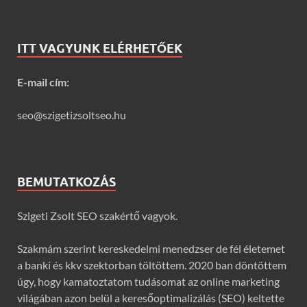
ITT VAGYUNK ELÉRHETŐEK
E-mail cím:
seo@szigetizsoltseo.hu
BEMUTATKOZÁS
Szigeti Zsolt SEO szakértő vagyok.
Szakmám szerint kereskedelmi menedzser de fél életemet
a banki és kkv szektorban töltöttem. 2020 ban döntöttem
úgy, hogy kamatoztatom tudásomat az online marketing
világában azon belül a keresőoptimalizálás (SEO) keltette