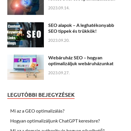
2023.09.14.
SEO alapok – A leghatékonyabb
SEO tippek és trükkök!
2023.09.20.
Webáruház SEO – hogyan
optimalizáljuk webáruházunkat
2023.09.27.
LEGUTÓBBI BEJEGYZÉSEK
Mi az a GEO optimalizálás?
Hogyan optimalizáljunk ChatGPT keresésre?
Mi az a domain authority és hogyan növelhető?