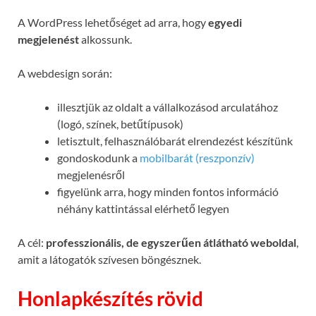
A WordPress lehetőséget ad arra, hogy
egyedi
megjelenést
alkossunk.
A webdesign során:
illesztjük az oldalt a vállalkozásod arculatához
(logó, színek, betűtípusok)
letisztult, felhasználóbarát elrendezést készítünk
gondoskodunk a
mobilbarát (reszponzív)
megjelenésről
figyelünk arra, hogy minden fontos információ
néhány kattintással elérhető legyen
A cél:
professzionális, de egyszerűen átlátható weboldal
,
amit a látogatók szívesen böngésznek.
Honlapkészítés rövid