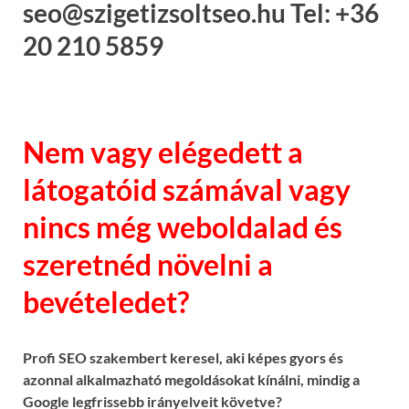
seo@szigetizsoltseo.hu Tel: +36
20 210 5859
Nem vagy elégedett a
látogatóid számával vagy
nincs még weboldalad és
szeretnéd növelni a
bevételedet?
Profi SEO szakembert keresel, aki képes gyors és
azonnal alkalmazható megoldásokat kínálni, mindig a
Google legfrissebb irányelveit követve?