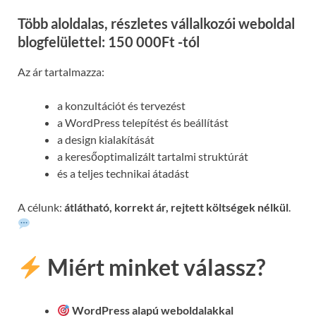
Több aloldalas, részletes vállalkozói weboldal
blogfelülettel: 150 000Ft -tól
Az ár tartalmazza:
a konzultációt és tervezést
a WordPress telepítést és beállítást
a design kialakítását
a keresőoptimalizált tartalmi struktúrát
és a teljes technikai átadást
A célunk:
átlátható, korrekt ár, rejtett költségek nélkül
.
Miért minket válassz?
WordPress alapú weboldalakkal