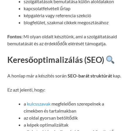
szolgáltatások bemutatása külön aloldalakon
kapcsolatfelvételi űrlap
képgaléria vagy referencia szekció
blogfelület, szakmai cikkek megosztásához
Fontos:
Mi olyan oldalt készítünk, ami a szolgáltatásaid
bemutatását és az érdeklődők elérését támogatja.
Keresőoptimalizálás (SEO)
A honlap már a készítés során
SEO-barát struktúrát
kap.
Ez azt jelenti, hogy:
a
kulcsszavak
megfelelően szerepelnek a
címekben és tartalmakban
az oldal gyorsan betöltődik
a képek optimalizáltak