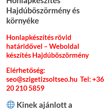
Honlapkészítés
Hajdúböszörmény és
környéke
Honlapkészítés rövid
határidővel – Weboldal
készítés Hajdúböszörmény
Elérhetőség:
seo@szigetizsoltseo.hu Tel: +36
20 210 5859
Kinek ajánlott a