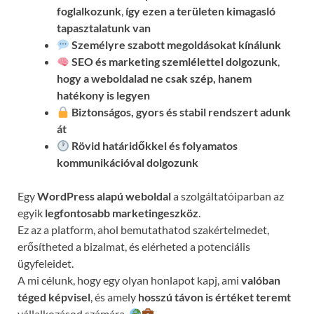
foglalkozunk
,
így ezen a területen kimagasló
tapasztalatunk van
Személyre szabott megoldásokat kínálunk
SEO és marketing szemlélettel dolgozunk
,
hogy a weboldalad ne csak szép, hanem
hatékony is legyen
Biztonságos, gyors és stabil rendszert adunk
át
Rövid határidőkkel és folyamatos
kommunikációval
dolgozunk
Egy
WordPress alapú weboldal
a szolgáltatóiparban az
egyik
legfontosabb marketingeszköz
.
Ez az a platform, ahol bemutathatod szakértelmedet,
erősítheted a bizalmat, és elérheted a potenciális
ügyfeleidet.
A mi célunk, hogy egy olyan honlapot kapj, ami
valóban
téged képvisel
, és amely
hosszú távon is értéket teremt
vállalkozásod számára.