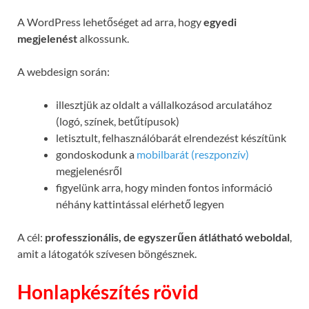
A WordPress lehetőséget ad arra, hogy
egyedi
megjelenést
alkossunk.
A webdesign során:
illesztjük az oldalt a vállalkozásod arculatához
(logó, színek, betűtípusok)
letisztult, felhasználóbarát elrendezést készítünk
gondoskodunk a
mobilbarát (reszponzív)
megjelenésről
figyelünk arra, hogy minden fontos információ
néhány kattintással elérhető legyen
A cél:
professzionális, de egyszerűen átlátható weboldal
,
amit a látogatók szívesen böngésznek.
Honlapkészítés rövid