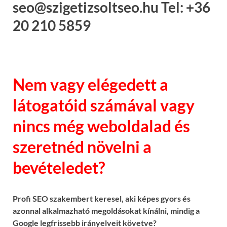
seo@szigetizsoltseo.hu Tel: +36
20 210 5859
Nem vagy elégedett a
látogatóid számával vagy
nincs még weboldalad és
szeretnéd növelni a
bevételedet?
Profi SEO szakembert keresel, aki képes gyors és
azonnal alkalmazható megoldásokat kínálni, mindig a
Google legfrissebb irányelveit követve?