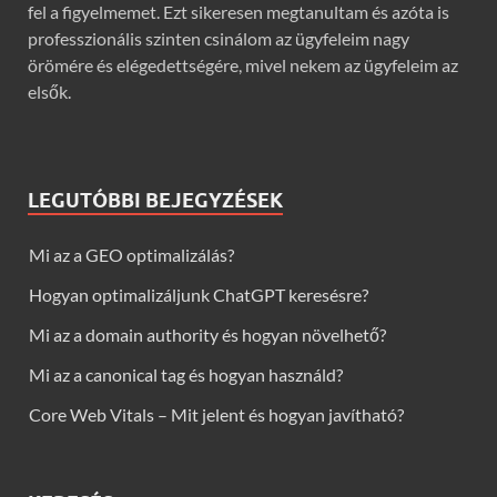
fel a figyelmemet. Ezt sikeresen megtanultam és azóta is
professzionális szinten csinálom az ügyfeleim nagy
örömére és elégedettségére, mivel nekem az ügyfeleim az
elsők.
LEGUTÓBBI BEJEGYZÉSEK
Mi az a GEO optimalizálás?
Hogyan optimalizáljunk ChatGPT keresésre?
Mi az a domain authority és hogyan növelhető?
Mi az a canonical tag és hogyan használd?
Core Web Vitals – Mit jelent és hogyan javítható?