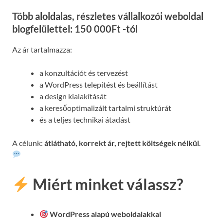
Több aloldalas, részletes vállalkozói weboldal
blogfelülettel: 150 000Ft -tól
Az ár tartalmazza:
a konzultációt és tervezést
a WordPress telepítést és beállítást
a design kialakítását
a keresőoptimalizált tartalmi struktúrát
és a teljes technikai átadást
A célunk:
átlátható, korrekt ár, rejtett költségek nélkül
.
Miért minket válassz?
WordPress alapú weboldalakkal