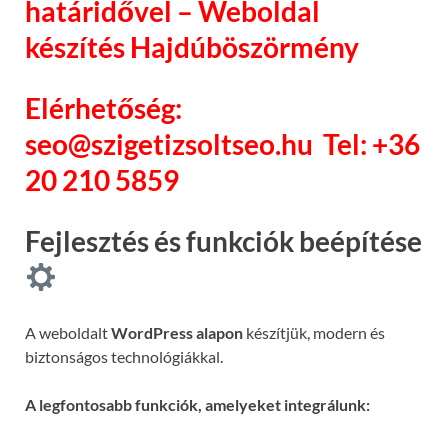
határidővel – Weboldal
készítés Hajdúböszörmény
Elérhetőség:
seo@szigetizsoltseo.hu
Tel: +36
20 210 5859
Fejlesztés és funkciók beépítése
A weboldalt
WordPress alapon
készítjük, modern és
biztonságos technológiákkal.
A legfontosabb funkciók, amelyeket integrálunk: