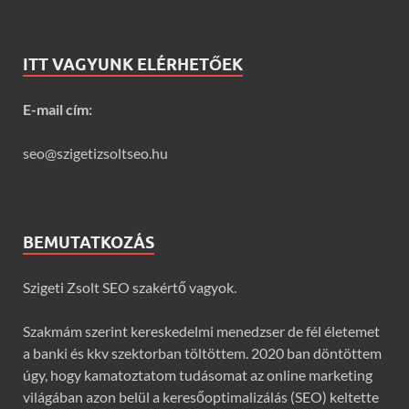
ITT VAGYUNK ELÉRHETŐEK
E-mail cím:
seo@szigetizsoltseo.hu
BEMUTATKOZÁS
Szigeti Zsolt SEO szakértő vagyok.
Szakmám szerint kereskedelmi menedzser de fél életemet
a banki és kkv szektorban töltöttem. 2020 ban döntöttem
úgy, hogy kamatoztatom tudásomat az online marketing
világában azon belül a keresőoptimalizálás (SEO) keltette