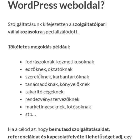
WordPress weboldal?
Szolgáltatásunk kifejezetten a
szolgáltatóipari
vállalkozásokra
specializálódott.
Tökéletes megoldás például:
fodrászoknak, kozmetikusoknak
edzőknek, oktatóknak
szerelőknek, karbantartóknak
tanácsadóknak, könyvelőknek
takarító cégeknek
rendezvényszervezőknek
marketingeseknek, fotósoknak
stb…
Ha a célod az, hogy
bemutasd szolgáltatásaidat,
referenciáidat és kapcsolatfelvételi lehetőséget adj
, egy