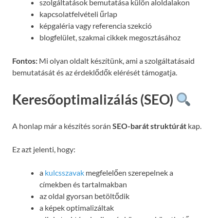
szolgáltatások bemutatása külön aloldalakon
kapcsolatfelvételi űrlap
képgaléria vagy referencia szekció
blogfelület, szakmai cikkek megosztásához
Fontos:
Mi olyan oldalt készítünk, ami a szolgáltatásaid
bemutatását és az érdeklődők elérését támogatja.
Keresőoptimalizálás (SEO)
A honlap már a készítés során
SEO-barát struktúrát
kap.
Ez azt jelenti, hogy:
a
kulcsszavak
megfelelően szerepelnek a
címekben és tartalmakban
az oldal gyorsan betöltődik
a képek optimalizáltak