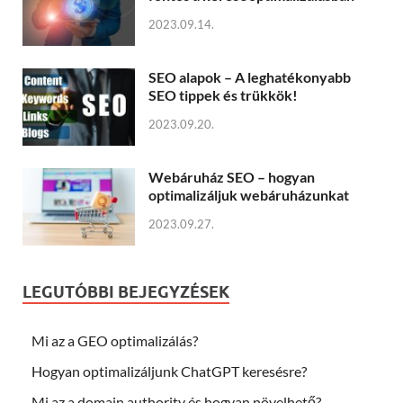
2023.09.14.
SEO alapok – A leghatékonyabb
SEO tippek és trükkök!
2023.09.20.
Webáruház SEO – hogyan
optimalizáljuk webáruházunkat
2023.09.27.
LEGUTÓBBI BEJEGYZÉSEK
Mi az a GEO optimalizálás?
Hogyan optimalizáljunk ChatGPT keresésre?
Mi az a domain authority és hogyan növelhető?