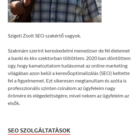
Szigeti Zsolt SEO szakértő vagyok.
Szakmám szerint kereskedelmi menedzser de fél életemet
a banki és kkv szektorban töltöttem. 2020 ban döntöttem
úgy, hogy kamatoztatom tudásomat az online marketing
világában azon belül a keresőoptimalizálás (SEO) keltette
fel a figyelmemet. Ezt sikeresen megtanultam és azóta is
professzionális szinten csinálom az ügyfeleim nagy
örömére és elégedettségére, mivel nekem az ügyfeleim az
elsők.
SEO SZOLGÁLTATÁSOK