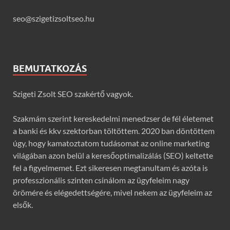
seo@szigetizsoltseo.hu
BEMUTATKOZÁS
Szigeti Zsolt SEO szakértő vagyok.
Szakmám szerint kereskedelmi menedzser de fél életemet
a banki és kkv szektorban töltöttem. 2020 ban döntöttem
úgy, hogy kamatoztatom tudásomat az online marketing
világában azon belül a keresőoptimalizálás (SEO) keltette
fel a figyelmemet. Ezt sikeresen megtanultam és azóta is
professzionális szinten csinálom az ügyfeleim nagy
örömére és elégedettségére, mivel nekem az ügyfeleim az
elsők.