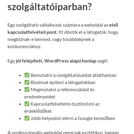
szolgáltatóiparban?
Egy szolgáltató vállalkozás számára a weboldal az
első
kapcsolatfelvételi pont
. Itt döntik el a látogatók, hogy
megbíznak-e benned, vagy továbblépnek a
konkurenciához.
Egy
jól felépített, WordPress alapú honlap
segít:
Bemutatni a szolgáltatásaidat átláthatóan
Bizalmat építeni a látogatókban
Megmutatni a referenciáidat és
eredményeidet
Kapcsolatfelvételre ösztönözni az
érdeklődőket
Jobb helyezést elérni a Google keresőben
A professzionális weboldal nemcsak esztétikus, hanem