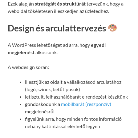
Ezek alapján
stratégiát és struktúrát
tervezünk, hogy a
weboldal tökéletesen illeszkedjen az üzletedhez.
Design és arculattervezés
A WordPress lehetőséget ad arra, hogy
egyedi
megjelenést
alkossunk.
A webdesign során:
illesztjük az oldalt a vállalkozásod arculatához
(logó, színek, betűtípusok)
letisztult, felhasználóbarát elrendezést készítünk
gondoskodunk a
mobilbarát (reszponzív)
megjelenésről
figyelünk arra, hogy minden fontos információ
néhány kattintással elérhető legyen