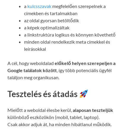
a
kulcsszavak
megfelelően szerepelnek a
címekben és tartalmakban
az oldal gyorsan betöltődik
a képek optimalizáltak
a linkstruktúra logikus és könnyen követhető
minden oldal rendelkezik meta címekkel és
leírásokkal
A cél, hogy weboldalad
előkelő helyen szerepeljen a
Google találatok között
, így több potenciális ügyfél
találjon meg organikusan.
Tesztelés és átadás
Mielőtt a weboldal élesbe kerül,
alaposan teszteljük
különböző eszközökön (mobil, tablet, laptop).
Csak akkor adjuk át, ha minden hibátlanul működik.