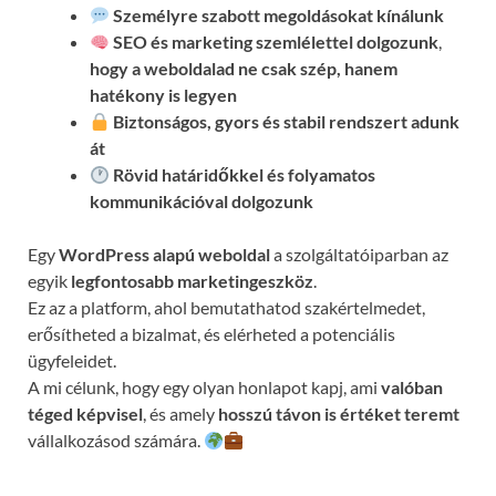
Személyre szabott megoldásokat kínálunk
SEO és marketing szemlélettel dolgozunk
,
hogy a weboldalad ne csak szép, hanem
hatékony is legyen
Biztonságos, gyors és stabil rendszert adunk
át
Rövid határidőkkel és folyamatos
kommunikációval
dolgozunk
Egy
WordPress alapú weboldal
a szolgáltatóiparban az
egyik
legfontosabb marketingeszköz
.
Ez az a platform, ahol bemutathatod szakértelmedet,
erősítheted a bizalmat, és elérheted a potenciális
ügyfeleidet.
A mi célunk, hogy egy olyan honlapot kapj, ami
valóban
téged képvisel
, és amely
hosszú távon is értéket teremt
vállalkozásod számára.