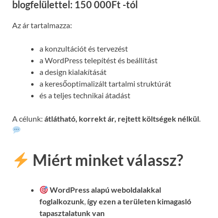
blogfelülettel: 150 000Ft -tól
Az ár tartalmazza:
a konzultációt és tervezést
a WordPress telepítést és beállítást
a design kialakítását
a keresőoptimalizált tartalmi struktúrát
és a teljes technikai átadást
A célunk:
átlátható, korrekt ár, rejtett költségek nélkül
.
Miért minket válassz?
WordPress alapú weboldalakkal
foglalkozunk
,
így ezen a területen kimagasló
tapasztalatunk van