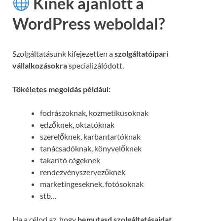
Kinek ajánlott a
WordPress weboldal?
Szolgáltatásunk kifejezetten a
szolgáltatóipari
vállalkozásokra
specializálódott.
Tökéletes megoldás például:
fodrászoknak, kozmetikusoknak
edzőknek, oktatóknak
szerelőknek, karbantartóknak
tanácsadóknak, könyvelőknek
takarító cégeknek
rendezvényszervezőknek
marketingeseknek, fotósoknak
stb…
Ha a célod az, hogy
bemutasd szolgáltatásaidat,