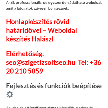
A cél:
professzionális, de egyszerűen átlátható weboldal
,
amit a látogatók szívesen böngésznek.
Honlapkészítés rövid
határidővel – Weboldal
készítés Halászi
Elérhetőség:
seo@szigetizsoltseo.hu
Tel: +36
20 210 5859
Fejlesztés és funkciók beépítése
A weboldalt
WordPress alapon
készítjük, modern és