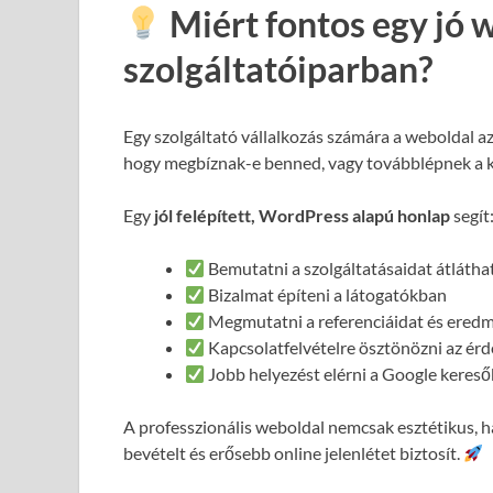
Miért fontos egy jó 
szolgáltatóiparban?
Egy szolgáltató vállalkozás számára a weboldal a
hogy megbíznak-e benned, vagy továbblépnek a 
Egy
jól felépített, WordPress alapú honlap
segít
Bemutatni a szolgáltatásaidat átláth
Bizalmat építeni a látogatókban
Megmutatni a referenciáidat és ered
Kapcsolatfelvételre ösztönözni az ér
Jobb helyezést elérni a Google keres
A professzionális weboldal nemcsak esztétikus,
bevételt és erősebb online jelenlétet biztosít.