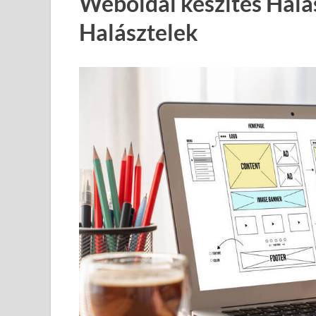
Weboldal készítés Halá
Halásztelek