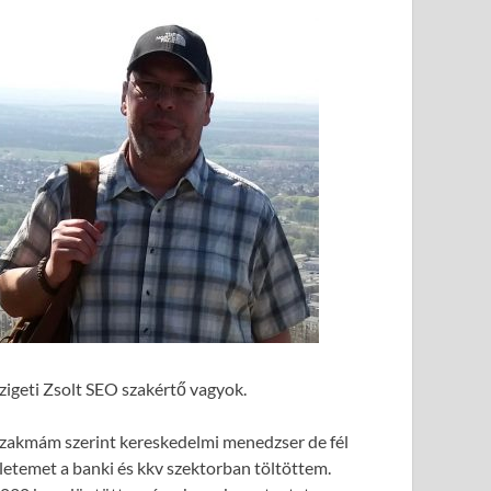
zigeti Zsolt SEO szakértő vagyok.
zakmám szerint kereskedelmi menedzser de fél
letemet a banki és kkv szektorban töltöttem.