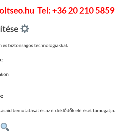
soltseo.hu
Tel: +36 20 210 5859
pítése
n és biztonságos technológiákkal.
k:
lakon
oz
atásaid bemutatását és az érdeklődők elérését támogatja.