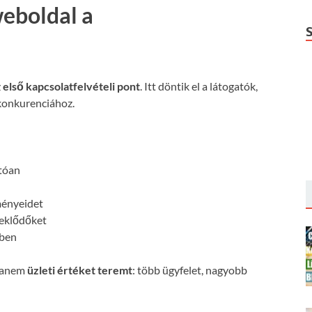
weboldal a
z
első kapcsolatfelvételi pont
. Itt döntik el a látogatók,
konkurenciához.
:
atóan
ményeidet
deklődőket
őben
 hanem
üzleti értéket teremt
: több ügyfelet, nagyobb