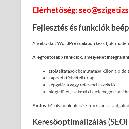
Elérhetőség: seo@szigetiz
Fejlesztés és funkciók beé
A weboldalt
WordPress alapon
készítjük, moder
A legfontosabb funkciók, amelyeket integrálun
szolgáltatások bemutatása külön alolda
kapcsolatfelvételi űrlap
képgaléria vagy referencia szekció
blogfelület, szakmai cikkek megosztásáh
Fontos:
Mi olyan oldalt készítünk, ami a szolgált
Keresőoptimalizálás (SEO)