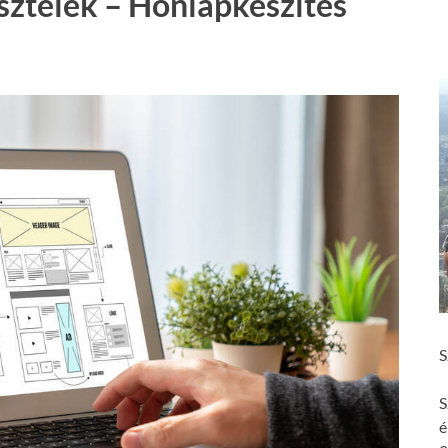
sztelek – Honlapkészítés
S
S
é