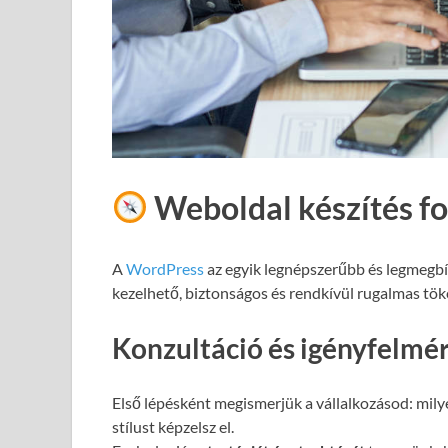
Weboldal készítés f
A
WordPress
az egyik legnépszerűbb és legmegb
kezelhető, biztonságos és rendkívül rugalmas töké
Konzultáció és igényfelmé
Első lépésként megismerjük a vállalkozásod: milye
stílust képzelsz el.