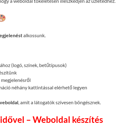
ogy a weboldal tökéletesen illeszkedjen az üzletedhez.
egjelenést
alkossunk.
atához (logó, színek, betűtípusok)
készítünk
megjelenésről
máció néhány kattintással elérhető legyen
 weboldal
, amit a látogatók szívesen böngésznek.
idővel – Weboldal készítés