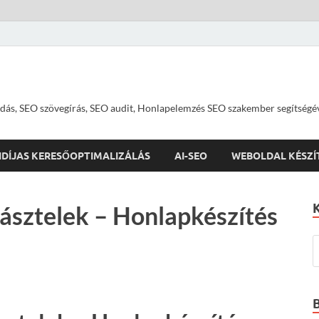
dás, SEO szövegírás, SEO audit, Honlapelemzés SEO szakember segítségé
IDÍJAS KERESŐOPTIMALIZÁLÁS
AI-SEO
WEBOLDAL KÉSZÍ
ásztelek – Honlapkészítés