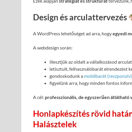
Ezek alapján
stratégiát és struktúrát
tervezünk, h
Design és arculattervezés
A WordPress lehetőséget ad arra, hogy
egyedi m
A webdesign során:
illesztjük az oldalt a vállalkozásod arcul
letisztult, felhasználóbarát elrendezést 
gondoskodunk a
mobilbarát (reszponzív)
figyelünk arra, hogy minden fontos infor
A cél:
professzionális, de egyszerűen átlátható
Honlapkészítés rövid határ
Halásztelek