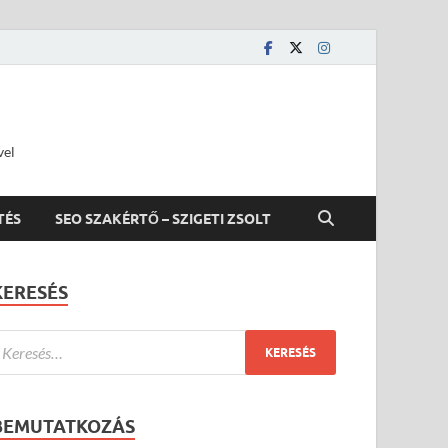
vel
TÉS
SEO SZAKÉRTŐ – SZIGETI ZSOLT
KERESÉS
BEMUTATKOZÁS