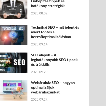
Linképítés tippek és
hatékony stratégiák
2023.08.09.
Technikai SEO – mit jelent és
miért fontos a
keresőoptimalizálásban
2023.09.14.
SEO alapok – A
leghatékonyabb SEO tippek
és trükkök!
2023.09.20.
Webáruház SEO – hogyan
optimalizáljuk
webáruházunkat
2023.09.27.