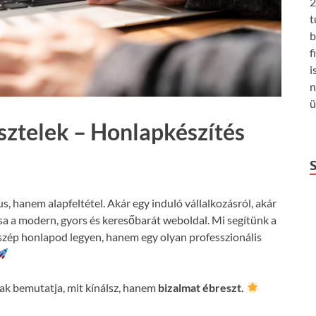
2
t
b
f
i
n
ü
sztelek – Honlapkészítés
us, hanem alapfeltétel. Akár egy induló vállalkozásról, akár
csa a modern, gyors és keresőbarát weboldal. Mi segítünk a
szép honlapod legyen, hanem egy olyan professzionális
k bemutatja, mit kínálsz, hanem
bizalmat ébreszt.