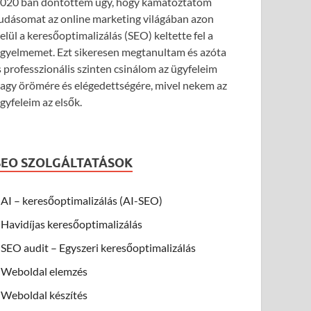
020 ban döntöttem úgy, hogy kamatoztatom
udásomat az online marketing világában azon
elül a keresőoptimalizálás (SEO) keltette fel a
igyelmemet. Ezt sikeresen megtanultam és azóta
s professzionális szinten csinálom az ügyfeleim
agy örömére és elégedettségére, mivel nekem az
gyfeleim az elsők.
SEO SZOLGÁLTATÁSOK
AI – keresőoptimalizálás (AI-SEO)
Havidíjas keresőoptimalizálás
SEO audit – Egyszeri keresőoptimalizálás
Weboldal elemzés
Weboldal készítés