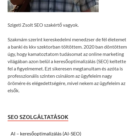
Szigeti Zsolt SEO szakértő vagyok.
Szakmám szerint kereskedelmi menedzser de fél életemet
a banki és kkv szektorban töltöttem. 2020 ban döntöttem
úgy, hogy kamatoztatom tudásomat az online marketing
világában azon belül a keresőoptimalizálás (SEO) keltette
fel a figyelmemet. Ezt sikeresen megtanultam és azóta is
professzionális szinten csinálom az ügyfeleim nagy
örömére és elégedettségére, mivel nekem az ügyfeleim az
elsők.
SEO SZOLGÁLTATÁSOK
AI – keresőoptimalizálás (AI-SEO)