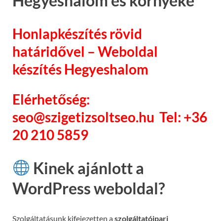
Hegyeshalom és környéke
Honlapkészítés rövid
határidővel – Weboldal
készítés Hegyeshalom
Elérhetőség:
seo@szigetizsoltseo.hu Tel: +36
20 210 5859
Kinek ajánlott a
WordPress weboldal?
Szolgáltatásunk kifejezetten a
szolgáltatóipari