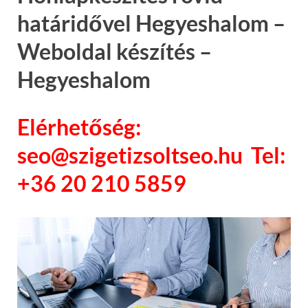
határidővel Hegyeshalom –
Weboldal készítés –
Hegyeshalom
Elérhetőség:
seo@szigetizsoltseo.hu Tel:
+36 20 210 5859