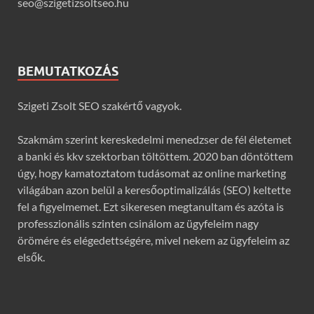
seo@szigetizsoltseo.hu
BEMUTATKOZÁS
Szigeti Zsolt SEO szakértő vagyok.
Szakmám szerint kereskedelmi menedzser de fél életemet
a banki és kkv szektorban töltöttem. 2020 ban döntöttem
úgy, hogy kamatoztatom tudásomat az online marketing
világában azon belül a keresőoptimalizálás (SEO) keltette
fel a figyelmemet. Ezt sikeresen megtanultam és azóta is
professzionális szinten csinálom az ügyfeleim nagy
örömére és elégedettségére, mivel nekem az ügyfeleim az
elsők.