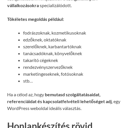
vállalkozásokra
specializálódott.
Tökéletes megoldás például:
fodrászoknak, kozmetikusoknak
edzőknek, oktatóknak
szerelőknek, karbantartóknak
tanácsadóknak, könyvelőknek
takarító cégeknek
rendezvényszervezőknek
marketingeseknek, fotósoknak
stb…
Ha a célod az, hogy
bemutasd szolgáltatásaidat,
referenciáidat és kapcsolatfelvételi lehetőséget adj
, egy
WordPress weboldal ideális választás.
Honlapkészítés rövid