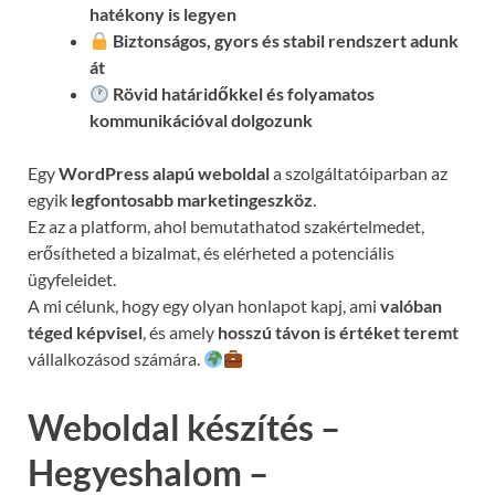
hatékony is legyen
Biztonságos, gyors és stabil rendszert adunk
át
Rövid határidőkkel és folyamatos
kommunikációval
dolgozunk
Egy
WordPress alapú weboldal
a szolgáltatóiparban az
egyik
legfontosabb marketingeszköz
.
Ez az a platform, ahol bemutathatod szakértelmedet,
erősítheted a bizalmat, és elérheted a potenciális
ügyfeleidet.
A mi célunk, hogy egy olyan honlapot kapj, ami
valóban
téged képvisel
, és amely
hosszú távon is értéket teremt
vállalkozásod számára.
Weboldal készítés –
Hegyeshalom –