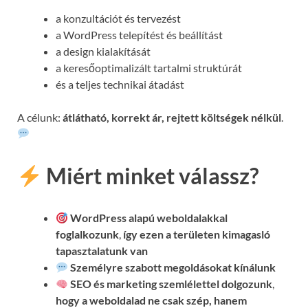
a konzultációt és tervezést
a WordPress telepítést és beállítást
a design kialakítását
a keresőoptimalizált tartalmi struktúrát
és a teljes technikai átadást
A célunk:
átlátható, korrekt ár, rejtett költségek nélkül
.
Miért minket válassz?
WordPress alapú weboldalakkal
foglalkozunk
,
így ezen a területen kimagasló
tapasztalatunk van
Személyre szabott megoldásokat kínálunk
SEO és marketing szemlélettel dolgozunk
,
hogy a weboldalad ne csak szép, hanem