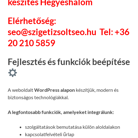
készítés Hegyeshalom
Elérhetőség:
seo@szigetizsoltseo.hu
Tel: +36
20 210 5859
Fejlesztés és funkciók beépítése
A weboldalt
WordPress alapon
készítjük, modern és
biztonságos technológiákkal.
A legfontosabb funkciók, amelyeket integrálunk:
szolgáltatások bemutatása külön aloldalakon
kapcsolatfelvételi űrlap