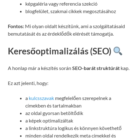
képgaléria vagy referencia szekció
blogfelület, szakmai cikkek megosztásához
Fontos:
Mi olyan oldalt készítünk, ami a szolgáltatásaid
bemutatását és az érdeklődők elérését támogatja.
Keresőoptimalizálás (SEO)
A honlap már a készítés során
SEO-barát struktúrát
kap.
Ez azt jelenti, hogy:
a
kulcsszavak
megfelelően szerepelnek a
címekben és tartalmakban
az oldal gyorsan betöltődik
a képek optimalizáltak
a linkstruktúra logikus és könnyen követhető
minden oldal rendelkezik meta címekkel és