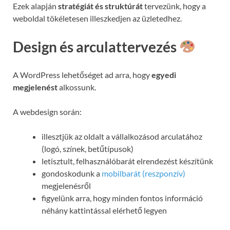
Ezek alapján
stratégiát és struktúrát
tervezünk, hogy a
weboldal tökéletesen illeszkedjen az üzletedhez.
Design és arculattervezés
A WordPress lehetőséget ad arra, hogy
egyedi
megjelenést
alkossunk.
A webdesign során:
illesztjük az oldalt a vállalkozásod arculatához
(logó, színek, betűtípusok)
letisztult, felhasználóbarát elrendezést készítünk
gondoskodunk a
mobilbarát (reszponzív)
megjelenésről
figyelünk arra, hogy minden fontos információ
néhány kattintással elérhető legyen