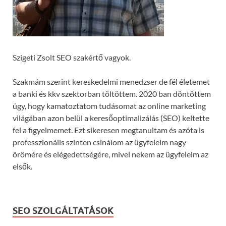
Szigeti Zsolt SEO szakértő vagyok.
Szakmám szerint kereskedelmi menedzser de fél életemet
a banki és kkv szektorban töltöttem. 2020 ban döntöttem
úgy, hogy kamatoztatom tudásomat az online marketing
világában azon belül a keresőoptimalizálás (SEO) keltette
fel a figyelmemet. Ezt sikeresen megtanultam és azóta is
professzionális szinten csinálom az ügyfeleim nagy
örömére és elégedettségére, mivel nekem az ügyfeleim az
elsők.
SEO SZOLGÁLTATÁSOK