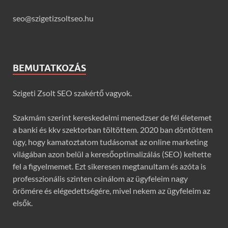
seo@szigetizsoltseo.hu
BEMUTATKOZÁS
Szigeti Zsolt SEO szakértő vagyok.
Szakmám szerint kereskedelmi menedzser de fél életemet
a banki és kkv szektorban töltöttem. 2020 ban döntöttem
úgy, hogy kamatoztatom tudásomat az online marketing
világában azon belül a keresőoptimalizálás (SEO) keltette
fel a figyelmemet. Ezt sikeresen megtanultam és azóta is
professzionális szinten csinálom az ügyfeleim nagy
örömére és elégedettségére, mivel nekem az ügyfeleim az
elsők.