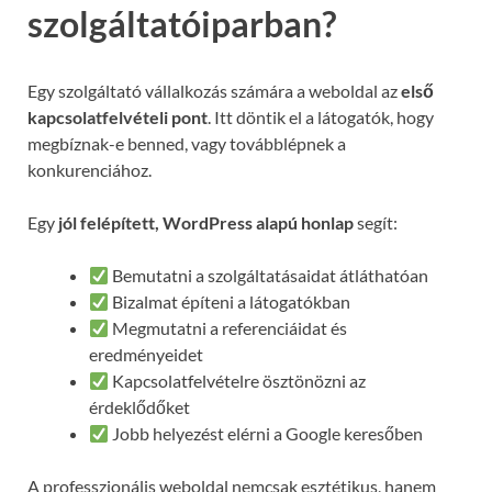
szolgáltatóiparban?
Egy szolgáltató vállalkozás számára a weboldal az
első
kapcsolatfelvételi pont
. Itt döntik el a látogatók, hogy
megbíznak-e benned, vagy továbblépnek a
konkurenciához.
Egy
jól felépített, WordPress alapú honlap
segít:
Bemutatni a szolgáltatásaidat átláthatóan
Bizalmat építeni a látogatókban
Megmutatni a referenciáidat és
eredményeidet
Kapcsolatfelvételre ösztönözni az
érdeklődőket
Jobb helyezést elérni a Google keresőben
A professzionális weboldal nemcsak esztétikus, hanem