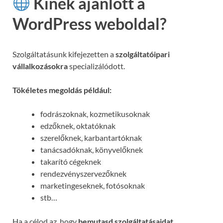
Kinek ajánlott a
WordPress weboldal?
Szolgáltatásunk kifejezetten a
szolgáltatóipari
vállalkozásokra
specializálódott.
Tökéletes megoldás például:
fodrászoknak, kozmetikusoknak
edzőknek, oktatóknak
szerelőknek, karbantartóknak
tanácsadóknak, könyvelőknek
takarító cégeknek
rendezvényszervezőknek
marketingeseknek, fotósoknak
stb…
Ha a célod az, hogy
bemutasd szolgáltatásaidat,