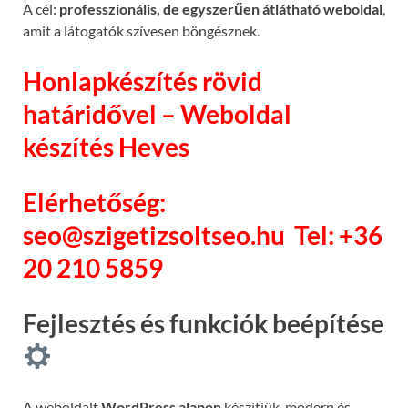
A cél:
professzionális, de egyszerűen átlátható weboldal
,
amit a látogatók szívesen böngésznek.
Honlapkészítés rövid
határidővel – Weboldal
készítés Heves
Elérhetőség:
seo@szigetizsoltseo.hu
Tel: +36
20 210 5859
Fejlesztés és funkciók beépítése
A weboldalt
WordPress alapon
készítjük, modern és