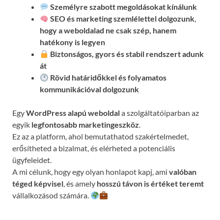
Személyre szabott megoldásokat kínálunk
SEO és marketing szemlélettel dolgozunk
,
hogy a weboldalad ne csak szép, hanem
hatékony is legyen
Biztonságos, gyors és stabil rendszert adunk
át
Rövid határidőkkel és folyamatos
kommunikációval
dolgozunk
Egy
WordPress alapú weboldal
a szolgáltatóiparban az
egyik
legfontosabb marketingeszköz
.
Ez az a platform, ahol bemutathatod szakértelmedet,
erősítheted a bizalmat, és elérheted a potenciális
ügyfeleidet.
A mi célunk, hogy egy olyan honlapot kapj, ami
valóban
téged képvisel
, és amely
hosszú távon is értéket teremt
vállalkozásod számára.