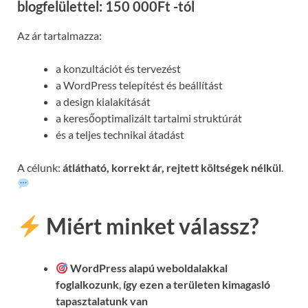
blogfelülettel: 150 000Ft -tól
Az ár tartalmazza:
a konzultációt és tervezést
a WordPress telepítést és beállítást
a design kialakítását
a keresőoptimalizált tartalmi struktúrát
és a teljes technikai átadást
A célunk:
átlátható, korrekt ár, rejtett költségek nélkül
.
Miért minket válassz?
WordPress alapú weboldalakkal
foglalkozunk
,
így ezen a területen kimagasló
tapasztalatunk van