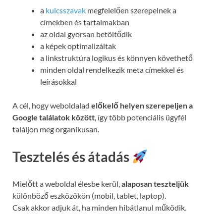
a
kulcsszavak
megfelelően szerepelnek a
címekben és tartalmakban
az oldal gyorsan betöltődik
a képek optimalizáltak
a linkstruktúra logikus és könnyen követhető
minden oldal rendelkezik meta címekkel és
leírásokkal
A cél, hogy weboldalad
előkelő helyen szerepeljen a
Google találatok között
, így több potenciális ügyfél
találjon meg organikusan.
Tesztelés és átadás
Mielőtt a weboldal élesbe kerül,
alaposan teszteljük
különböző eszközökön (mobil, tablet, laptop).
Csak akkor adjuk át, ha minden hibátlanul működik.