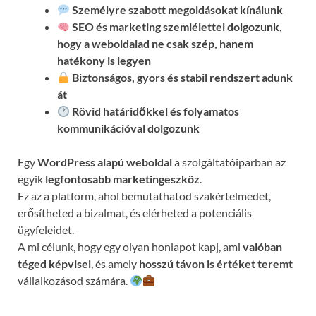
Személyre szabott megoldásokat kínálunk
SEO és marketing szemlélettel dolgozunk
,
hogy a weboldalad ne csak szép, hanem
hatékony is legyen
Biztonságos, gyors és stabil rendszert adunk
át
Rövid határidőkkel és folyamatos
kommunikációval
dolgozunk
Egy
WordPress alapú weboldal
a szolgáltatóiparban az
egyik
legfontosabb marketingeszköz
.
Ez az a platform, ahol bemutathatod szakértelmedet,
erősítheted a bizalmat, és elérheted a potenciális
ügyfeleidet.
A mi célunk, hogy egy olyan honlapot kapj, ami
valóban
téged képvisel
, és amely
hosszú távon is értéket teremt
vállalkozásod számára.