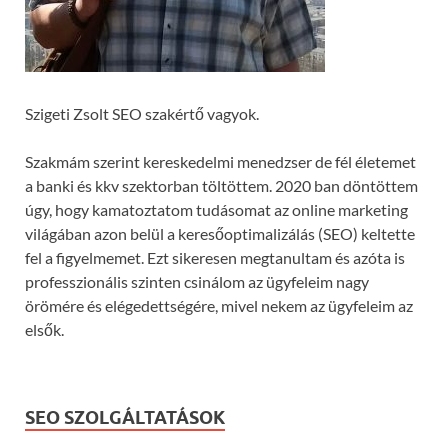
Szigeti Zsolt SEO szakértő vagyok.
Szakmám szerint kereskedelmi menedzser de fél életemet
a banki és kkv szektorban töltöttem. 2020 ban döntöttem
úgy, hogy kamatoztatom tudásomat az online marketing
világában azon belül a keresőoptimalizálás (SEO) keltette
fel a figyelmemet. Ezt sikeresen megtanultam és azóta is
professzionális szinten csinálom az ügyfeleim nagy
örömére és elégedettségére, mivel nekem az ügyfeleim az
elsők.
SEO SZOLGÁLTATÁSOK