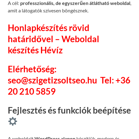
A cél:
professzionális, de egyszerűen átlátható weboldal
,
amit a látogatók szívesen böngésznek.
Honlapkészítés rövid
határidővel – Weboldal
készítés Hévíz
Elérhetőség:
seo@szigetizsoltseo.hu
Tel: +36
20 210 5859
Fejlesztés és funkciók beépítése
A weboldalt
WordPress alapon
készítjük, modern és