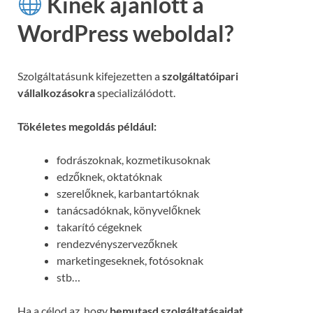
Kinek ajánlott a
WordPress weboldal?
Szolgáltatásunk kifejezetten a
szolgáltatóipari
vállalkozásokra
specializálódott.
Tökéletes megoldás például:
fodrászoknak, kozmetikusoknak
edzőknek, oktatóknak
szerelőknek, karbantartóknak
tanácsadóknak, könyvelőknek
takarító cégeknek
rendezvényszervezőknek
marketingeseknek, fotósoknak
stb…
Ha a célod az, hogy
bemutasd szolgáltatásaidat,