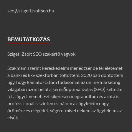
seo@szigetizsoltseo.hu
BEMUTATKOZÁS
Szigeti Zsolt SEO szakértő vagyok.
Szakmám szerint kereskedelmi menedzser de fél életemet
a banki és kkv szektorban töltöttem. 2020 ban döntöttem
úgy, hogy kamatoztatom tudásomat az online marketing
világában azon belül a keresőoptimalizálás (SEO) keltette
fel a figyelmemet. Ezt sikeresen megtanultam és azóta is
professzionális szinten csinálom az ügyfeleim nagy
örömére és elégedettségére, mivel nekem az ügyfeleim az
elsők.