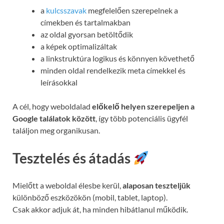
a
kulcsszavak
megfelelően szerepelnek a
címekben és tartalmakban
az oldal gyorsan betöltődik
a képek optimalizáltak
a linkstruktúra logikus és könnyen követhető
minden oldal rendelkezik meta címekkel és
leírásokkal
A cél, hogy weboldalad
előkelő helyen szerepeljen a
Google találatok között
, így több potenciális ügyfél
találjon meg organikusan.
Tesztelés és átadás
Mielőtt a weboldal élesbe kerül,
alaposan teszteljük
különböző eszközökön (mobil, tablet, laptop).
Csak akkor adjuk át, ha minden hibátlanul működik.