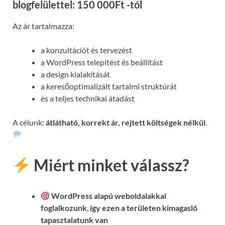
blogfelülettel: 150 000Ft -tól
Az ár tartalmazza:
a konzultációt és tervezést
a WordPress telepítést és beállítást
a design kialakítását
a keresőoptimalizált tartalmi struktúrát
és a teljes technikai átadást
A célunk:
átlátható, korrekt ár, rejtett költségek nélkül
.
Miért minket válassz?
WordPress alapú weboldalakkal
foglalkozunk
,
így ezen a területen kimagasló
tapasztalatunk van