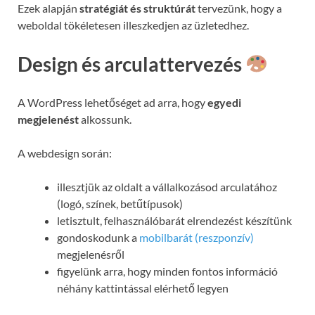
Ezek alapján
stratégiát és struktúrát
tervezünk, hogy a
weboldal tökéletesen illeszkedjen az üzletedhez.
Design és arculattervezés
A WordPress lehetőséget ad arra, hogy
egyedi
megjelenést
alkossunk.
A webdesign során:
illesztjük az oldalt a vállalkozásod arculatához
(logó, színek, betűtípusok)
letisztult, felhasználóbarát elrendezést készítünk
gondoskodunk a
mobilbarát (reszponzív)
megjelenésről
figyelünk arra, hogy minden fontos információ
néhány kattintással elérhető legyen