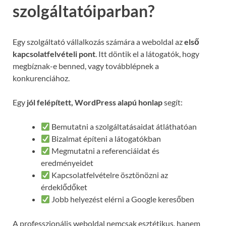
szolgáltatóiparban?
Egy szolgáltató vállalkozás számára a weboldal az
első
kapcsolatfelvételi pont
. Itt döntik el a látogatók, hogy
megbíznak-e benned, vagy továbblépnek a
konkurenciához.
Egy
jól felépített, WordPress alapú honlap
segít:
Bemutatni a szolgáltatásaidat átláthatóan
Bizalmat építeni a látogatókban
Megmutatni a referenciáidat és
eredményeidet
Kapcsolatfelvételre ösztönözni az
érdeklődőket
Jobb helyezést elérni a Google keresőben
A professzionális weboldal nemcsak esztétikus, hanem