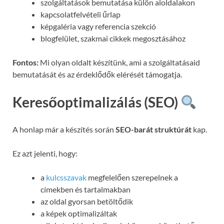
szolgáltatások bemutatása külön aloldalakon
kapcsolatfelvételi űrlap
képgaléria vagy referencia szekció
blogfelület, szakmai cikkek megosztásához
Fontos:
Mi olyan oldalt készítünk, ami a szolgáltatásaid
bemutatását és az érdeklődők elérését támogatja.
Keresőoptimalizálás (SEO)
A honlap már a készítés során
SEO-barát struktúrát
kap.
Ez azt jelenti, hogy:
a
kulcsszavak
megfelelően szerepelnek a
címekben és tartalmakban
az oldal gyorsan betöltődik
a képek optimalizáltak