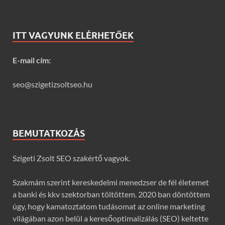
ITT VAGYUNK ELÉRHETŐEK
E-mail cím:
seo@szigetizsoltseo.hu
BEMUTATKOZÁS
Szigeti Zsolt SEO szakértő vagyok.
Szakmám szerint kereskedelmi menedzser de fél életemet
a banki és kkv szektorban töltöttem. 2020 ban döntöttem
úgy, hogy kamatoztatom tudásomat az online marketing
világában azon belül a keresőoptimalizálás (SEO) keltette