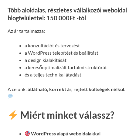
Több aloldalas, részletes vállalkozói weboldal
blogfelülettel: 150 000Ft -tól
Az ár tartalmazza:
a konzultációt és tervezést
a WordPress telepítést és beállítást
a design kialakítását
a keresőoptimalizált tartalmi struktúrát
és a teljes technikai átadást
A célunk:
átlátható, korrekt ár, rejtett költségek nélkül
.
Miért minket válassz?
WordPress alapú weboldalakkal