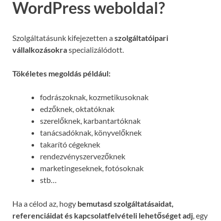
WordPress weboldal?
Szolgáltatásunk kifejezetten a
szolgáltatóipari
vállalkozásokra
specializálódott.
Tökéletes megoldás például:
fodrászoknak, kozmetikusoknak
edzőknek, oktatóknak
szerelőknek, karbantartóknak
tanácsadóknak, könyvelőknek
takarító cégeknek
rendezvényszervezőknek
marketingeseknek, fotósoknak
stb…
Ha a célod az, hogy
bemutasd szolgáltatásaidat,
referenciáidat és kapcsolatfelvételi lehetőséget adj
, egy