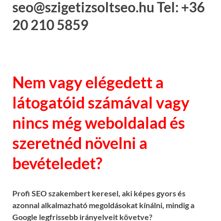
seo@szigetizsoltseo.hu Tel: +36
20 210 5859
Nem vagy elégedett a
látogatóid számával vagy
nincs még weboldalad és
szeretnéd növelni a
bevételedet?
Profi SEO szakembert keresel, aki képes gyors és
azonnal alkalmazható megoldásokat kínálni, mindig a
Google legfrissebb irányelveit követve?