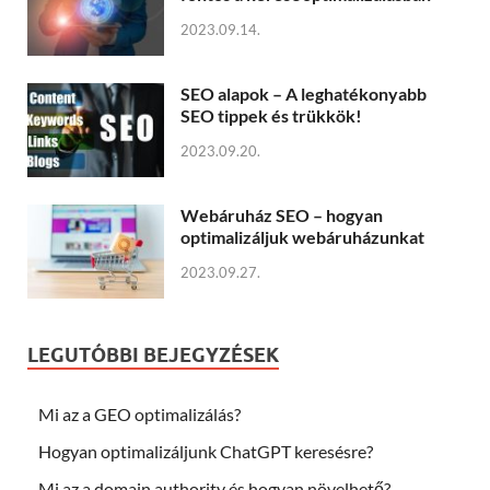
2023.09.14.
SEO alapok – A leghatékonyabb
SEO tippek és trükkök!
2023.09.20.
Webáruház SEO – hogyan
optimalizáljuk webáruházunkat
2023.09.27.
LEGUTÓBBI BEJEGYZÉSEK
Mi az a GEO optimalizálás?
Hogyan optimalizáljunk ChatGPT keresésre?
Mi az a domain authority és hogyan növelhető?