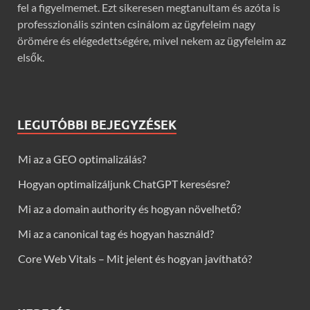
fel a figyelmemet. Ezt sikeresen megtanultam és azóta is
professzionális szinten csinálom az ügyfeleim nagy
örömére és elégedettségére, mivel nekem az ügyfeleim az
elsők.
LEGUTÓBBI BEJEGYZÉSEK
Mi az a GEO optimalizálás?
Hogyan optimalizáljunk ChatGPT keresésre?
Mi az a domain authority és hogyan növelhető?
Mi az a canonical tag és hogyan használd?
Core Web Vitals – Mit jelent és hogyan javítható?