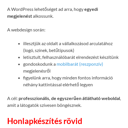
A WordPress lehetőséget ad arra, hogy
egyedi
megjelenést
alkossunk.
A webdesign során:
illesztjük az oldalt a vállalkozásod arculatához
(logó, színek, betűtípusok)
letisztult, felhasználóbarát elrendezést készítünk
gondoskodunk a
mobilbarát (reszponzív)
megjelenésről
figyelünk arra, hogy minden fontos információ
néhány kattintással elérhető legyen
A cél:
professzionális, de egyszerűen átlátható weboldal
,
amit a látogatók szívesen böngésznek.
Honlapkészítés rövid