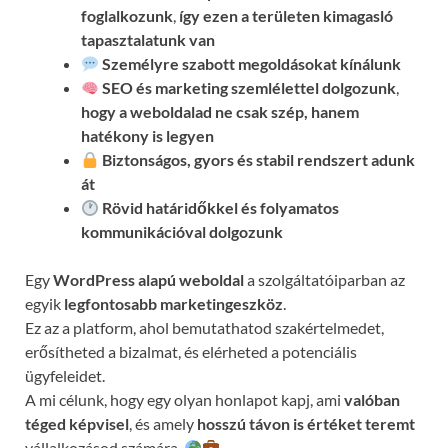
foglalkozunk
,
így ezen a területen kimagasló
tapasztalatunk van
Személyre szabott megoldásokat kínálunk
SEO és marketing szemlélettel dolgozunk
,
hogy a weboldalad ne csak szép, hanem
hatékony is legyen
Biztonságos, gyors és stabil rendszert adunk
át
Rövid határidőkkel és folyamatos
kommunikációval
dolgozunk
Egy
WordPress alapú weboldal
a szolgáltatóiparban az
egyik
legfontosabb marketingeszköz
.
Ez az a platform, ahol bemutathatod szakértelmedet,
erősítheted a bizalmat, és elérheted a potenciális
ügyfeleidet.
A mi célunk, hogy egy olyan honlapot kapj, ami
valóban
téged képvisel
, és amely
hosszú távon is értéket teremt
vállalkozásod számára.