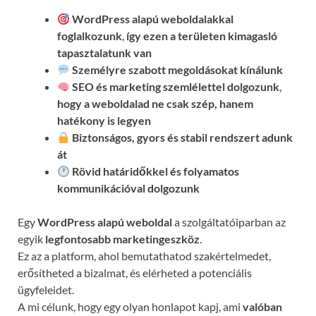
WordPress alapú weboldalakkal
foglalkozunk
,
így ezen a területen kimagasló
tapasztalatunk van
Személyre szabott megoldásokat kínálunk
SEO és marketing szemlélettel dolgozunk
,
hogy a weboldalad ne csak szép, hanem
hatékony is legyen
Biztonságos, gyors és stabil rendszert adunk
át
Rövid határidőkkel és folyamatos
kommunikációval
dolgozunk
Egy
WordPress alapú weboldal
a szolgáltatóiparban az
egyik
legfontosabb marketingeszköz
.
Ez az a platform, ahol bemutathatod szakértelmedet,
erősítheted a bizalmat, és elérheted a potenciális
ügyfeleidet.
A mi célunk, hogy egy olyan honlapot kapj, ami
valóban