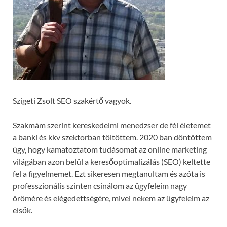
Szigeti Zsolt SEO szakértő vagyok.
Szakmám szerint kereskedelmi menedzser de fél életemet
a banki és kkv szektorban töltöttem. 2020 ban döntöttem
úgy, hogy kamatoztatom tudásomat az online marketing
világában azon belül a keresőoptimalizálás (SEO) keltette
fel a figyelmemet. Ezt sikeresen megtanultam és azóta is
professzionális szinten csinálom az ügyfeleim nagy
örömére és elégedettségére, mivel nekem az ügyfeleim az
elsők.