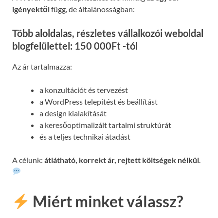
igényektől
függ, de általánosságban:
Több aloldalas, részletes vállalkozói weboldal
blogfelülettel: 150 000Ft -tól
Az ár tartalmazza:
a konzultációt és tervezést
a WordPress telepítést és beállítást
a design kialakítását
a keresőoptimalizált tartalmi struktúrát
és a teljes technikai átadást
A célunk:
átlátható, korrekt ár, rejtett költségek nélkül
.
Miért minket válassz?