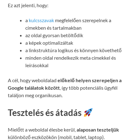
Ez azt jelenti, hogy:
a
kulcsszavak
megfelelően szerepelnek a
címekben és tartalmakban
az oldal gyorsan betöltődik
a képek optimalizáltak
a linkstruktúra logikus és könnyen követhető
minden oldal rendelkezik meta címekkel és
leírásokkal
A cél, hogy weboldalad
előkelő helyen szerepeljen a
Google találatok között
, így több potenciális ügyfél
találjon meg organikusan.
Tesztelés és átadás
Mielőtt a weboldal élesbe kerül,
alaposan teszteljük
különböző eszközökön (mobil, tablet, laptop).