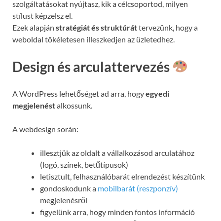
szolgáltatásokat nyújtasz, kik a célcsoportod, milyen
stílust képzelsz el.
Ezek alapján
stratégiát és struktúrát
tervezünk, hogy a
weboldal tökéletesen illeszkedjen az üzletedhez.
Design és arculattervezés
A WordPress lehetőséget ad arra, hogy
egyedi
megjelenést
alkossunk.
A webdesign során:
illesztjük az oldalt a vállalkozásod arculatához
(logó, színek, betűtípusok)
letisztult, felhasználóbarát elrendezést készítünk
gondoskodunk a
mobilbarát (reszponzív)
megjelenésről
figyelünk arra, hogy minden fontos információ