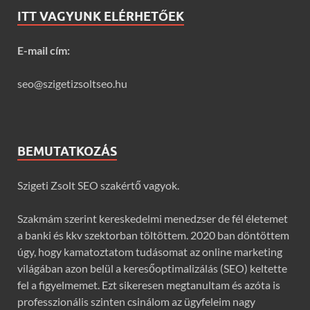
ITT VAGYUNK ELÉRHETŐEK
E-mail cím:
seo@szigetizsoltseo.hu
BEMUTATKOZÁS
Szigeti Zsolt SEO szakértő vagyok.
Szakmám szerint kereskedelmi menedzser de fél életemet
a banki és kkv szektorban töltöttem. 2020 ban döntöttem
úgy, hogy kamatoztatom tudásomat az online marketing
világában azon belül a keresőoptimalizálás (SEO) keltette
fel a figyelmemet. Ezt sikeresen megtanultam és azóta is
professzionális szinten csinálom az ügyfeleim nagy