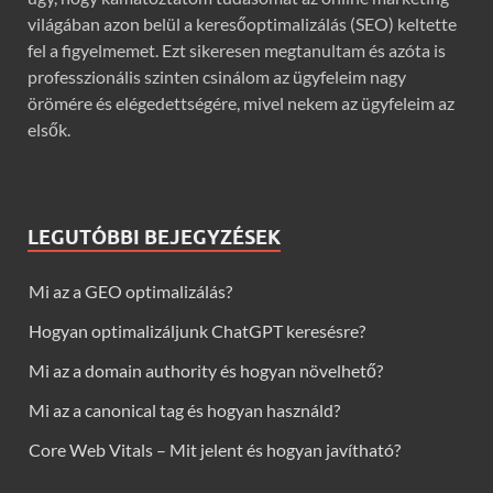
világában azon belül a keresőoptimalizálás (SEO) keltette
fel a figyelmemet. Ezt sikeresen megtanultam és azóta is
professzionális szinten csinálom az ügyfeleim nagy
örömére és elégedettségére, mivel nekem az ügyfeleim az
elsők.
LEGUTÓBBI BEJEGYZÉSEK
Mi az a GEO optimalizálás?
Hogyan optimalizáljunk ChatGPT keresésre?
Mi az a domain authority és hogyan növelhető?
Mi az a canonical tag és hogyan használd?
Core Web Vitals – Mit jelent és hogyan javítható?