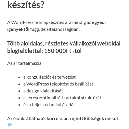
készítés?
A WordPress honlapkészítés ára mindig az
egyedi
igényektől
függ, de általánosságban:
Több aloldalas, részletes vállalkozói weboldal
blogfelülettel: 150 000Ft -tól
Az ár tartalmazza:
a konzultációt és tervezést
a WordPress telepítést és beállítást
a design kialakítását
a keresőoptimalizált tartalmi struktúrát
és a teljes technikai átadást
A célunk:
átlátható, korrekt ár, rejtett költségek nélkül
.