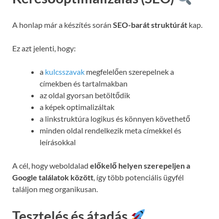
A honlap már a készítés során
SEO-barát struktúrát
kap.
Ez azt jelenti, hogy:
a
kulcsszavak
megfelelően szerepelnek a
címekben és tartalmakban
az oldal gyorsan betöltődik
a képek optimalizáltak
a linkstruktúra logikus és könnyen követhető
minden oldal rendelkezik meta címekkel és
leírásokkal
A cél, hogy weboldalad
előkelő helyen szerepeljen a
Google találatok között
, így több potenciális ügyfél
találjon meg organikusan.
Tesztelés és átadás