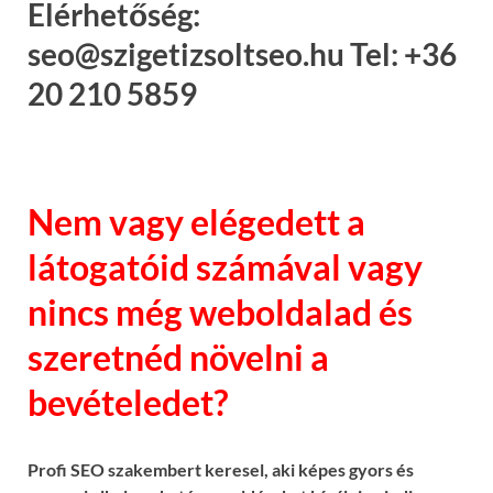
Elérhetőség:
seo@szigetizsoltseo.hu Tel: +36
20 210 5859
Nem vagy elégedett a
látogatóid számával vagy
nincs még weboldalad és
szeretnéd növelni a
bevételedet?
Profi SEO szakembert keresel, aki képes gyors és