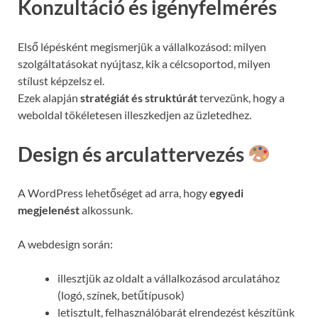
Konzultáció és igényfelmérés
Első lépésként megismerjük a vállalkozásod: milyen
szolgáltatásokat nyújtasz, kik a célcsoportod, milyen
stílust képzelsz el.
Ezek alapján
stratégiát és struktúrát
tervezünk, hogy a
weboldal tökéletesen illeszkedjen az üzletedhez.
Design és arculattervezés
A WordPress lehetőséget ad arra, hogy
egyedi
megjelenést
alkossunk.
A webdesign során:
illesztjük az oldalt a vállalkozásod arculatához
(logó, színek, betűtípusok)
letisztult, felhasználóbarát elrendezést készítünk