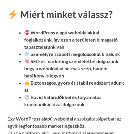
Miért minket válassz?
WordPress alapú weboldalakkal
foglalkozunk
,
így ezen a területen kimagasló
tapasztalatunk van
Személyre szabott megoldásokat kínálunk
SEO és marketing szemlélettel dolgozunk
,
hogy a weboldalad ne csak szép, hanem
hatékony is legyen
Biztonságos, gyors és stabil rendszert adunk
át
Rövid határidőkkel és folyamatos
kommunikációval
dolgozunk
Egy
WordPress alapú weboldal
a szolgáltatóiparban az
egyik
legfontosabb marketingeszköz
.
Ez az a platform, ahol bemutathatod szakértelmedet,