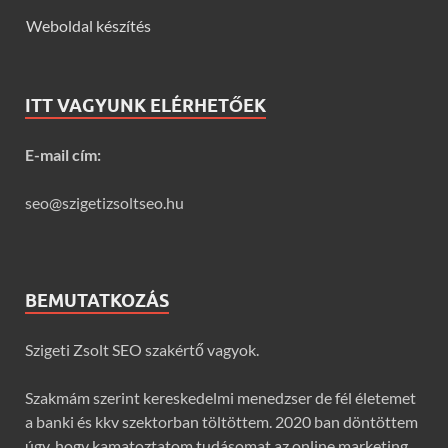
Weboldal készítés
ITT VAGYUNK ELÉRHETŐEK
E-mail cím:
seo@szigetizsoltseo.hu
BEMUTATKOZÁS
Szigeti Zsolt SEO szakértő vagyok.
Szakmám szerint kereskedelmi menedzser de fél életemet
a banki és kkv szektorban töltöttem. 2020 ban döntöttem
úgy, hogy kamatoztatom tudásomat az online marketing