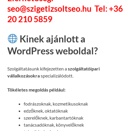
seo@szigetizsoltseo.hu Tel: +36
20 210 5859
Kinek ajánlott a
WordPress weboldal?
Szolgáltatásunk kifejezetten a
szolgáltatóipari
vállalkozásokra
specializálódott.
Tökéletes megoldás például:
fodrászoknak, kozmetikusoknak
edzőknek, oktatóknak
szerelőknek, karbantartóknak
tanácsadóknak, könyvelőknek