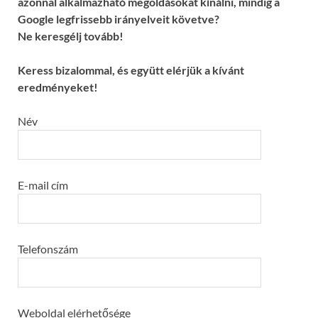
azonnal alkalmazható megoldásokat kínálni, mindig a
Google legfrissebb irányelveit követve?
Ne keresgélj tovább!
Keress bizalommal, és együtt elérjük a kívánt
eredményeket!
Név
E-mail cím
Telefonszám
Weboldal elérhetősége