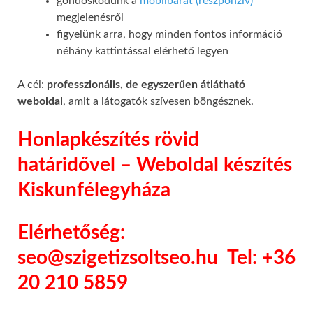
gondoskodunk a
mobilbarát (reszponzív)
megjelenésről
figyelünk arra, hogy minden fontos információ
néhány kattintással elérhető legyen
A cél:
professzionális, de egyszerűen átlátható
weboldal
, amit a látogatók szívesen böngésznek.
Honlapkészítés rövid
határidővel – Weboldal készítés
Kiskunfélegyháza
Elérhetőség:
seo@szigetizsoltseo.hu
Tel: +36
20 210 5859