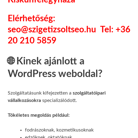
Elérhetőség:
seo@szigetizsoltseo.hu Tel: +36
20 210 5859
🌐 Kinek ajánlott a
WordPress weboldal?
Szolgáltatásunk kifejezetten a
szolgáltatóipari
vállalkozásokra
specializálódott.
Tökéletes megoldás például:
fodrászoknak, kozmetikusoknak
edzőknek, oktatóknak