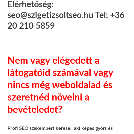
Elérhetőség:
seo@szigetizsoltseo.hu Tel: +36
20 210 5859
Nem vagy elégedett a
látogatóid számával vagy
nincs még weboldalad és
szeretnéd növelni a
bevételedet?
Profi SEO szakembert keresel, aki képes gyors és