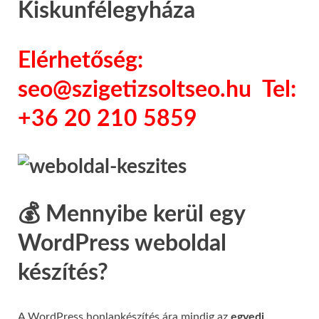
Kiskunfélegyháza
Elérhetőség:
seo@szigetizsoltseo.hu Tel:
+36 20 210 5859
💰 Mennyibe kerül egy
WordPress weboldal
készítés?
A WordPress honlapkészítés ára mindig az
egyedi