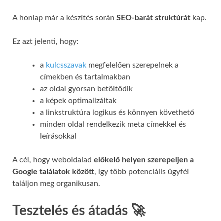
A honlap már a készítés során
SEO-barát struktúrát
kap.
Ez azt jelenti, hogy:
a
kulcsszavak
megfelelően szerepelnek a
címekben és tartalmakban
az oldal gyorsan betöltődik
a képek optimalizáltak
a linkstruktúra logikus és könnyen követhető
minden oldal rendelkezik meta címekkel és
leírásokkal
A cél, hogy weboldalad
előkelő helyen szerepeljen a
Google találatok között
, így több potenciális ügyfél
találjon meg organikusan.
Tesztelés és átadás 🚀