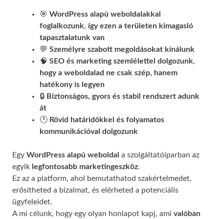
🎯
WordPress alapú weboldalakkal
foglalkozunk
,
így ezen a területen kimagasló
tapasztalatunk van
💬
Személyre szabott megoldásokat kínálunk
🧠
SEO és marketing szemlélettel dolgozunk
,
hogy a weboldalad ne csak szép, hanem
hatékony is legyen
🔒
Biztonságos, gyors és stabil rendszert adunk
át
🕐
Rövid határidőkkel és folyamatos
kommunikációval
dolgozunk
Egy
WordPress alapú weboldal
a szolgáltatóiparban az
egyik
legfontosabb marketingeszköz
.
Ez az a platform, ahol bemutathatod szakértelmedet,
erősítheted a bizalmat, és elérheted a potenciális
ügyfeleidet.
A mi célunk, hogy egy olyan honlapot kapj, ami
valóban