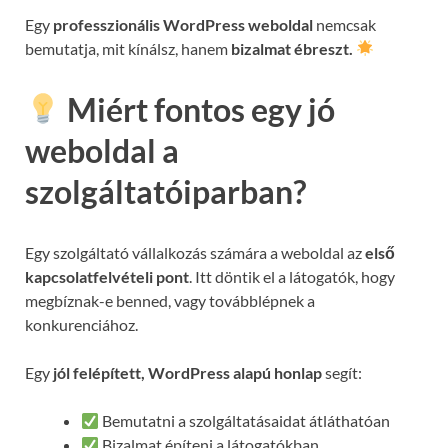
Egy
professzionális WordPress weboldal
nemcsak
bemutatja, mit kínálsz, hanem
bizalmat ébreszt.
Miért fontos egy jó
weboldal a
szolgáltatóiparban?
Egy szolgáltató vállalkozás számára a weboldal az
első
kapcsolatfelvételi pont
. Itt döntik el a látogatók, hogy
megbíznak-e benned, vagy továbblépnek a
konkurenciához.
Egy
jól felépített, WordPress alapú honlap
segít:
Bemutatni a szolgáltatásaidat átláthatóan
Bizalmat építeni a látogatókban