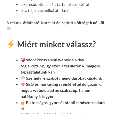
a keresőoptimalizált tartalmi struktúrát
és a teljes technikai átadást
A célunk:
átlátható, korrekt ár, rejtett költségek nélkül
.
Miért minket válassz?
WordPress alapú weboldalakkal
foglalkozunk
,
így ezen a területen kimagasló
tapasztalatunk van
Személyre szabott megoldásokat kínálunk
SEO és marketing szemlélettel dolgozunk
,
hogy a weboldalad ne csak szép, hanem
hatékony is legyen
Biztonságos, gyors és stabil rendszert adunk
át