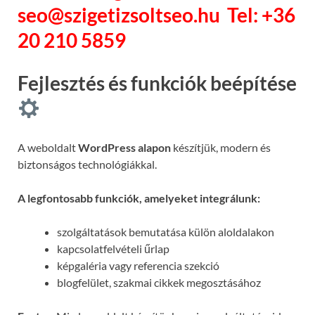
seo@szigetizsoltseo.hu
Tel: +36
20 210 5859
Fejlesztés és funkciók beépítése
A weboldalt
WordPress alapon
készítjük, modern és
biztonságos technológiákkal.
A legfontosabb funkciók, amelyeket integrálunk:
szolgáltatások bemutatása külön aloldalakon
kapcsolatfelvételi űrlap
képgaléria vagy referencia szekció
blogfelület, szakmai cikkek megosztásához