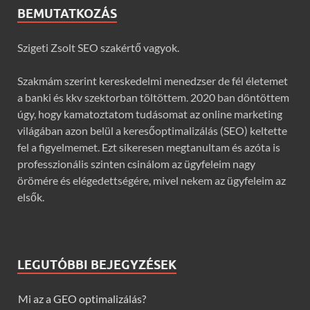
BEMUTATKOZÁS
Szigeti Zsolt SEO szakértő vagyok.
Szakmám szerint kereskedelmi menedzser de fél életemet
a banki és kkv szektorban töltöttem. 2020 ban döntöttem
úgy, hogy kamatoztatom tudásomat az online marketing
világában azon belül a keresőoptimalizálás (SEO) keltette
fel a figyelmemet. Ezt sikeresen megtanultam és azóta is
professzionális szinten csinálom az ügyfeleim nagy
örömére és elégedettségére, mivel nekem az ügyfeleim az
elsők.
LEGUTÓBBI BEJEGYZÉSEK
Mi az a GEO optimalizálás?