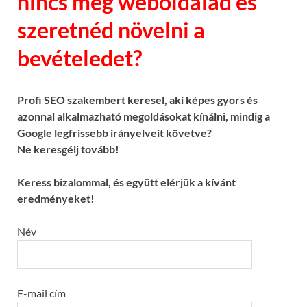
nincs még weboldalad és
szeretnéd növelni a
bevételedet?
Profi SEO szakembert keresel, aki képes gyors és
azonnal alkalmazható megoldásokat kínálni, mindig a
Google legfrissebb irányelveit követve?
Ne keresgélj tovább!
Keress bizalommal, és együtt elérjük a kívánt
eredményeket!
Név
E-mail cím