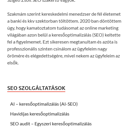
Szakmám szerint kereskedelmi menedzser de fél életemet
a banki és kkv szektorban töltöttem. 2020 ban döntöttem
úgy, hogy kamatoztatom tudásomat az online marketing
világában azon belül a keresőoptimalizálás (SEO) keltette
fel a figyelmemet. Ezt sikeresen megtanultam és azóta is
professzionális szinten csinálom az ügyfeleim nagy
örömére és elégedettségére, mivel nekem az ügyfeleim az
elsők.
SEO SZOLGÁLTATÁSOK
AI – keresőoptimalizálás (AI-SEO)
Havidíjas keresőoptimalizálás
SEO audit – Egyszeri keresőoptimalizálás