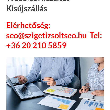
Kisújszállás
Elérhetőség:
seo@szigetizsoltseo.hu Tel:
+36 20 210 5859