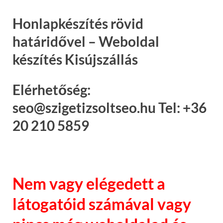
Honlapkészítés rövid
határidővel – Weboldal
készítés Kisújszállás
Elérhetőség:
seo@szigetizsoltseo.hu Tel: +36
20 210 5859
Nem vagy elégedett a
látogatóid számával vagy