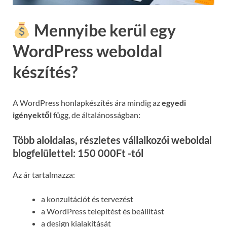
Mennyibe kerül egy
WordPress weboldal
készítés?
A WordPress honlapkészítés ára mindig az
egyedi
igényektől
függ, de általánosságban:
Több aloldalas, részletes vállalkozói weboldal
blogfelülettel: 150 000Ft -tól
Az ár tartalmazza:
a konzultációt és tervezést
a WordPress telepítést és beállítást
a design kialakítását