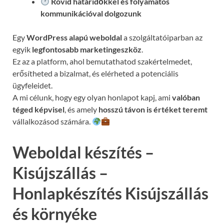
Rövid határidőkkel és folyamatos
kommunikációval
dolgozunk
Egy
WordPress alapú weboldal
a szolgáltatóiparban az
egyik
legfontosabb marketingeszköz
.
Ez az a platform, ahol bemutathatod szakértelmedet,
erősítheted a bizalmat, és elérheted a potenciális
ügyfeleidet.
A mi célunk, hogy egy olyan honlapot kapj, ami
valóban
téged képvisel
, és amely
hosszú távon is értéket teremt
vállalkozásod számára.
Weboldal készítés –
Kisújszállás –
Honlapkészítés Kisújszállás
és környéke