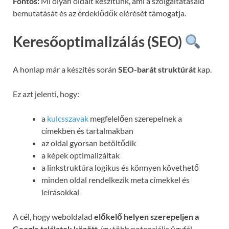
Fontos:
Mi olyan oldalt készítünk, ami a szolgáltatásaid
bemutatását és az érdeklődők elérését támogatja.
Keresőoptimalizálás (SEO)
A honlap már a készítés során
SEO-barát struktúrát
kap.
Ez azt jelenti, hogy:
a
kulcsszavak
megfelelően szerepelnek a
címekben és tartalmakban
az oldal gyorsan betöltődik
a képek optimalizáltak
a linkstruktúra logikus és könnyen követhető
minden oldal rendelkezik meta címekkel és
leírásokkal
A cél, hogy weboldalad
előkelő helyen szerepeljen a
Google találatok között
, így több potenciális ügyfél