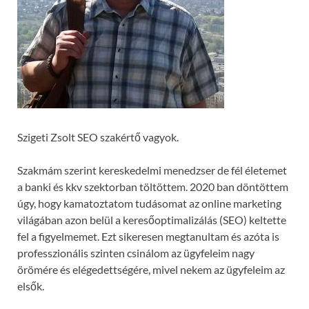
Szigeti Zsolt SEO szakértő vagyok.
Szakmám szerint kereskedelmi menedzser de fél életemet
a banki és kkv szektorban töltöttem. 2020 ban döntöttem
úgy, hogy kamatoztatom tudásomat az online marketing
világában azon belül a keresőoptimalizálás (SEO) keltette
fel a figyelmemet. Ezt sikeresen megtanultam és azóta is
professzionális szinten csinálom az ügyfeleim nagy
örömére és elégedettségére, mivel nekem az ügyfeleim az
elsők.