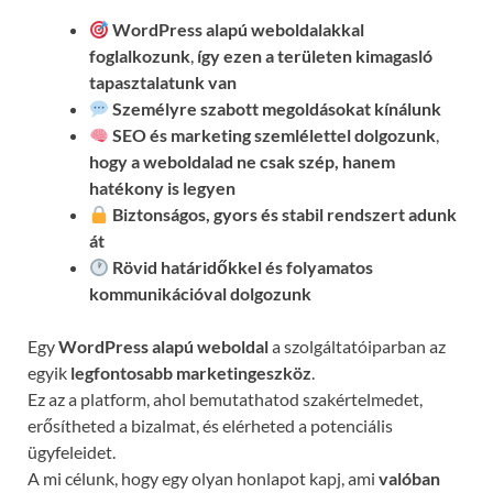
WordPress alapú weboldalakkal
foglalkozunk
,
így ezen a területen kimagasló
tapasztalatunk van
Személyre szabott megoldásokat kínálunk
SEO és marketing szemlélettel dolgozunk
,
hogy a weboldalad ne csak szép, hanem
hatékony is legyen
Biztonságos, gyors és stabil rendszert adunk
át
Rövid határidőkkel és folyamatos
kommunikációval
dolgozunk
Egy
WordPress alapú weboldal
a szolgáltatóiparban az
egyik
legfontosabb marketingeszköz
.
Ez az a platform, ahol bemutathatod szakértelmedet,
erősítheted a bizalmat, és elérheted a potenciális
ügyfeleidet.
A mi célunk, hogy egy olyan honlapot kapj, ami
valóban