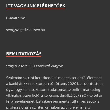
ITT VAGYUNK ELÉRHETŐEK
E-mail cím:
seo@szigetizsoltseo.hu
BEMUTATKOZÁS
Szigeti Zsolt SEO szakértő vagyok.
Szakmám szerint kereskedelmi menedzser de fél életemet
a banki és kkv szektorban töltöttem. 2020 ban döntöttem
úgy, hogy kamatoztatom tudásomat az online marketing
világában azon belül a keresőoptimalizálás (SEO) keltette
fel a figyelmemet. Ezt sikeresen megtanultam és azóta is
professzionális szinten csinálom az ügyfeleim nagy