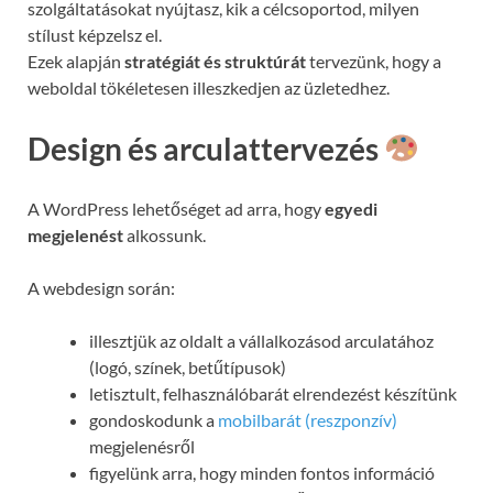
szolgáltatásokat nyújtasz, kik a célcsoportod, milyen
stílust képzelsz el.
Ezek alapján
stratégiát és struktúrát
tervezünk, hogy a
weboldal tökéletesen illeszkedjen az üzletedhez.
Design és arculattervezés
A WordPress lehetőséget ad arra, hogy
egyedi
megjelenést
alkossunk.
A webdesign során:
illesztjük az oldalt a vállalkozásod arculatához
(logó, színek, betűtípusok)
letisztult, felhasználóbarát elrendezést készítünk
gondoskodunk a
mobilbarát (reszponzív)
megjelenésről
figyelünk arra, hogy minden fontos információ