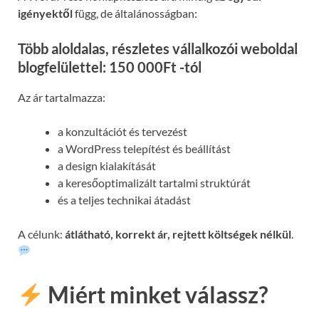
igényektől
függ, de általánosságban:
Több aloldalas, részletes vállalkozói weboldal
blogfelülettel: 150 000Ft -tól
Az ár tartalmazza:
a konzultációt és tervezést
a WordPress telepítést és beállítást
a design kialakítását
a keresőoptimalizált tartalmi struktúrát
és a teljes technikai átadást
A célunk:
átlátható, korrekt ár, rejtett költségek nélkül
.
Miért minket válassz?