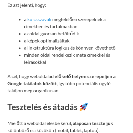
Ez azt jelenti, hogy:
a
kulcsszavak
megfelelően szerepelnek a
címekben és tartalmakban
az oldal gyorsan betöltődik
a képek optimalizáltak
a linkstruktúra logikus és könnyen követhető
minden oldal rendelkezik meta címekkel és
leírásokkal
A cél, hogy weboldalad
előkelő helyen szerepeljen a
Google találatok között
, így több potenciális ügyfél
találjon meg organikusan.
Tesztelés és átadás
Mielőtt a weboldal élesbe kerül,
alaposan teszteljük
különböző eszközökön (mobil, tablet, laptop).