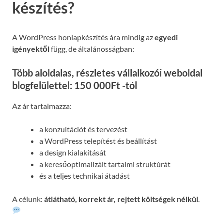
készítés?
A WordPress honlapkészítés ára mindig az
egyedi
igényektől
függ, de általánosságban:
Több aloldalas, részletes vállalkozói weboldal
blogfelülettel: 150 000Ft -tól
Az ár tartalmazza:
a konzultációt és tervezést
a WordPress telepítést és beállítást
a design kialakítását
a keresőoptimalizált tartalmi struktúrát
és a teljes technikai átadást
A célunk:
átlátható, korrekt ár, rejtett költségek nélkül
.