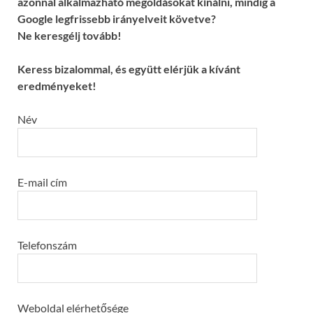
azonnal alkalmazható megoldásokat kínálni, mindig a
Google legfrissebb irányelveit követve?
Ne keresgélj tovább!
Keress bizalommal, és együtt elérjük a kívánt
eredményeket!
Név
E-mail cím
Telefonszám
Weboldal elérhetősége