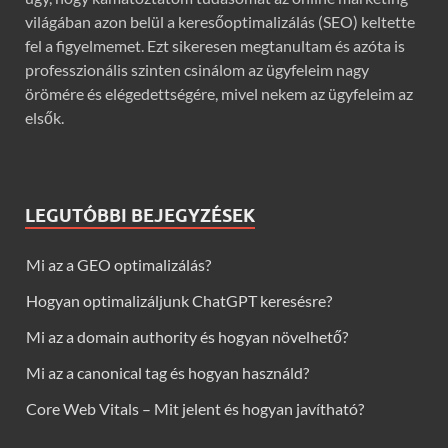
világában azon belül a keresőoptimalizálás (SEO) keltette
fel a figyelmemet. Ezt sikeresen megtanultam és azóta is
professzionális szinten csinálom az ügyfeleim nagy
örömére és elégedettségére, mivel nekem az ügyfeleim az
elsők.
LEGUTÓBBI BEJEGYZÉSEK
Mi az a GEO optimalizálás?
Hogyan optimalizáljunk ChatGPT keresésre?
Mi az a domain authority és hogyan növelhető?
Mi az a canonical tag és hogyan használd?
Core Web Vitals – Mit jelent és hogyan javítható?