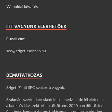
Weboldal készítés
ITT VAGYUNK ELÉRHETŐEK
E-mail cím:
seo@szigetizsoltseo.hu
BEMUTATKOZÁS
Szigeti Zsolt SEO szakértő vagyok.
Szakmám szerint kereskedelmi menedzser de fél életemet
a banki és kkv szektorban töltöttem. 2020 ban döntöttem
úgy, hogy kamatoztatom tudásomat az online marketing