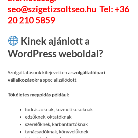
seo@szigetizsoltseo.hu Tel: +36
20 210 5859
Kinek ajánlott a
WordPress weboldal?
Szolgáltatásunk kifejezetten a
szolgáltatóipari
vállalkozásokra
specializálódott.
Tökéletes megoldás például:
fodrászoknak, kozmetikusoknak
edzőknek, oktatóknak
szerelőknek, karbantartóknak
tanácsadóknak, könyvelőknek