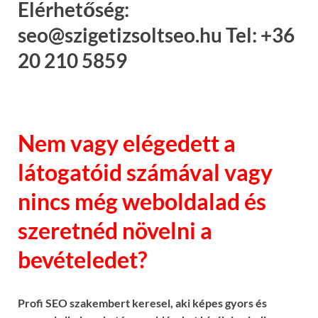
Elérhetőség:
seo@szigetizsoltseo.hu Tel: +36
20 210 5859
Nem vagy elégedett a
látogatóid számával vagy
nincs még weboldalad és
szeretnéd növelni a
bevételedet?
Profi SEO szakembert keresel, aki képes gyors és