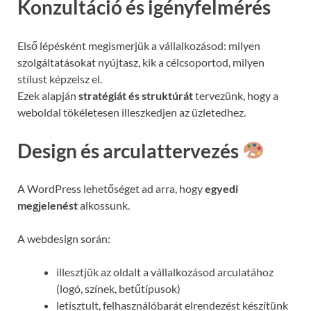
Konzultáció és igényfelmérés
Első lépésként megismerjük a vállalkozásod: milyen
szolgáltatásokat nyújtasz, kik a célcsoportod, milyen
stílust képzelsz el.
Ezek alapján
stratégiát és struktúrát
tervezünk, hogy a
weboldal tökéletesen illeszkedjen az üzletedhez.
Design és arculattervezés
A WordPress lehetőséget ad arra, hogy
egyedi
megjelenést
alkossunk.
A webdesign során:
illesztjük az oldalt a vállalkozásod arculatához
(logó, színek, betűtípusok)
letisztult, felhasználóbarát elrendezést készítünk