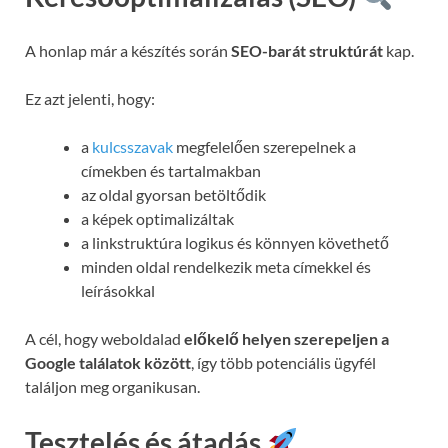
A honlap már a készítés során
SEO-barát struktúrát
kap.
Ez azt jelenti, hogy:
a
kulcsszavak
megfelelően szerepelnek a
címekben és tartalmakban
az oldal gyorsan betöltődik
a képek optimalizáltak
a linkstruktúra logikus és könnyen követhető
minden oldal rendelkezik meta címekkel és
leírásokkal
A cél, hogy weboldalad
előkelő helyen szerepeljen a
Google találatok között
, így több potenciális ügyfél
találjon meg organikusan.
Tesztelés és átadás