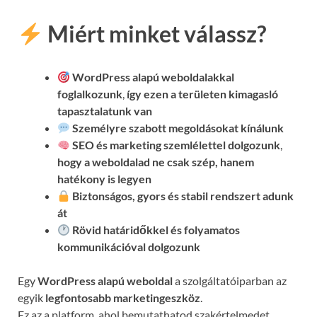
Miért minket válassz?
WordPress alapú weboldalakkal
foglalkozunk
,
így ezen a területen kimagasló
tapasztalatunk van
Személyre szabott megoldásokat kínálunk
SEO és marketing szemlélettel dolgozunk
,
hogy a weboldalad ne csak szép, hanem
hatékony is legyen
Biztonságos, gyors és stabil rendszert adunk
át
Rövid határidőkkel és folyamatos
kommunikációval
dolgozunk
Egy
WordPress alapú weboldal
a szolgáltatóiparban az
egyik
legfontosabb marketingeszköz
.
Ez az a platform, ahol bemutathatod szakértelmedet,