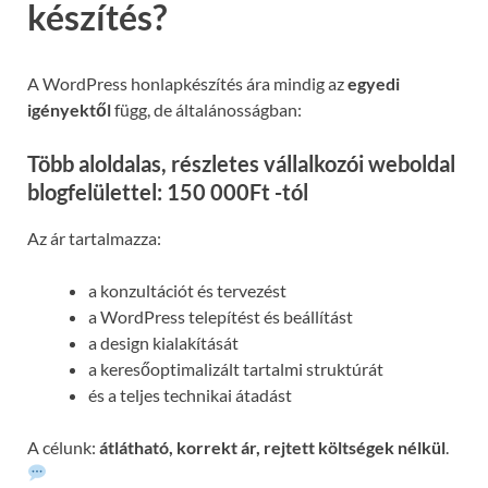
készítés?
A WordPress honlapkészítés ára mindig az
egyedi
igényektől
függ, de általánosságban:
Több aloldalas, részletes vállalkozói weboldal
blogfelülettel: 150 000Ft -tól
Az ár tartalmazza:
a konzultációt és tervezést
a WordPress telepítést és beállítást
a design kialakítását
a keresőoptimalizált tartalmi struktúrát
és a teljes technikai átadást
A célunk:
átlátható, korrekt ár, rejtett költségek nélkül
.