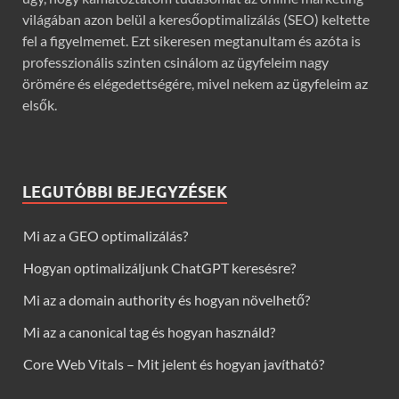
világában azon belül a keresőoptimalizálás (SEO) keltette
fel a figyelmemet. Ezt sikeresen megtanultam és azóta is
professzionális szinten csinálom az ügyfeleim nagy
örömére és elégedettségére, mivel nekem az ügyfeleim az
elsők.
LEGUTÓBBI BEJEGYZÉSEK
Mi az a GEO optimalizálás?
Hogyan optimalizáljunk ChatGPT keresésre?
Mi az a domain authority és hogyan növelhető?
Mi az a canonical tag és hogyan használd?
Core Web Vitals – Mit jelent és hogyan javítható?