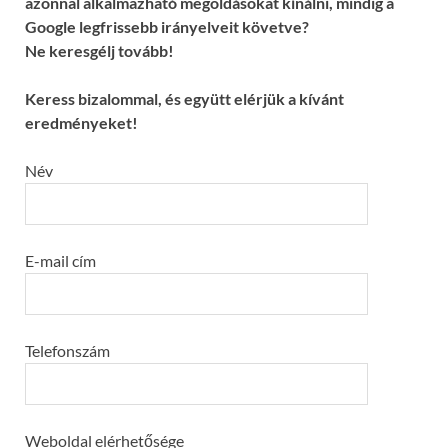
azonnal alkalmazható megoldásokat kínálni, mindig a
Google legfrissebb irányelveit követve?
Ne keresgélj tovább!
Keress bizalommal, és együtt elérjük a kívánt
eredményeket!
Név
E-mail cím
Telefonszám
Weboldal elérhetősége