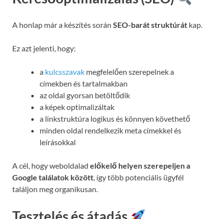
A honlap már a készítés során
SEO-barát struktúrát
kap.
Ez azt jelenti, hogy:
a
kulcsszavak
megfelelően szerepelnek a
címekben és tartalmakban
az oldal gyorsan betöltődik
a képek optimalizáltak
a linkstruktúra logikus és könnyen követhető
minden oldal rendelkezik meta címekkel és
leírásokkal
A cél, hogy weboldalad
előkelő helyen szerepeljen a
Google találatok között
, így több potenciális ügyfél
találjon meg organikusan.
Tesztelés és átadás