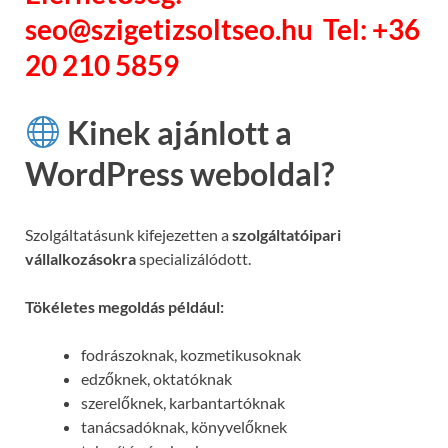
seo@szigetizsoltseo.hu Tel: +36
20 210 5859
Kinek ajánlott a
WordPress weboldal?
Szolgáltatásunk kifejezetten a
szolgáltatóipari
vállalkozásokra
specializálódott.
Tökéletes megoldás például:
fodrászoknak, kozmetikusoknak
edzőknek, oktatóknak
szerelőknek, karbantartóknak
tanácsadóknak, könyvelőknek