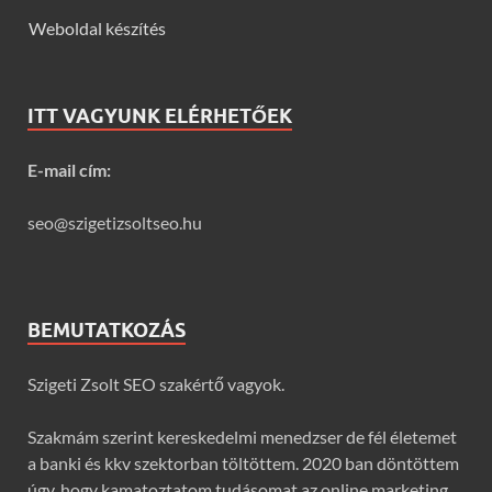
Weboldal készítés
ITT VAGYUNK ELÉRHETŐEK
E-mail cím:
seo@szigetizsoltseo.hu
BEMUTATKOZÁS
Szigeti Zsolt SEO szakértő vagyok.
Szakmám szerint kereskedelmi menedzser de fél életemet
a banki és kkv szektorban töltöttem. 2020 ban döntöttem
úgy, hogy kamatoztatom tudásomat az online marketing