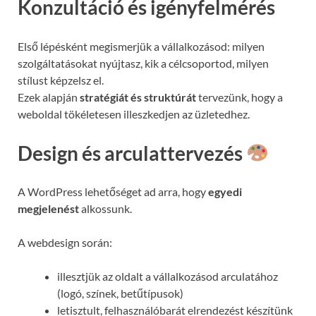
Konzultáció és igényfelmérés
Első lépésként megismerjük a vállalkozásod: milyen
szolgáltatásokat nyújtasz, kik a célcsoportod, milyen
stílust képzelsz el.
Ezek alapján
stratégiát és struktúrát
tervezünk, hogy a
weboldal tökéletesen illeszkedjen az üzletedhez.
Design és arculattervezés
A WordPress lehetőséget ad arra, hogy
egyedi
megjelenést
alkossunk.
A webdesign során:
illesztjük az oldalt a vállalkozásod arculatához
(logó, színek, betűtípusok)
letisztult, felhasználóbarát elrendezést készítünk