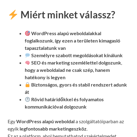
Miért minket válassz?
WordPress alapú weboldalakkal
foglalkozunk
,
így ezen a területen kimagasló
tapasztalatunk van
Személyre szabott megoldásokat kínálunk
SEO és marketing szemlélettel dolgozunk
,
hogy a weboldalad ne csak szép, hanem
hatékony is legyen
Biztonságos, gyors és stabil rendszert adunk
át
Rövid határidőkkel és folyamatos
kommunikációval
dolgozunk
Egy
WordPress alapú weboldal
a szolgáltatóiparban az
egyik
legfontosabb marketingeszköz
.
Ez az a platform, ahol bemutathatod szakértelmedet,