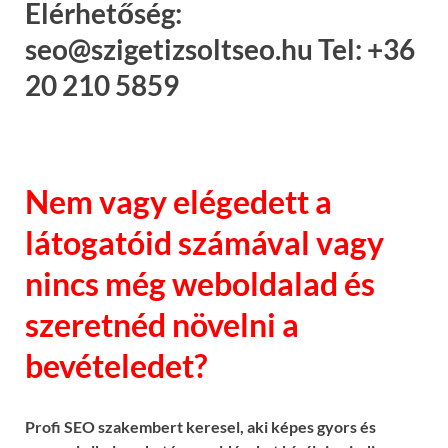
Elérhetőség:
seo@szigetizsoltseo.hu Tel: +36
20 210 5859
Nem vagy elégedett a
látogatóid számával vagy
nincs még weboldalad és
szeretnéd növelni a
bevételedet?
Profi SEO szakembert keresel, aki képes gyors és