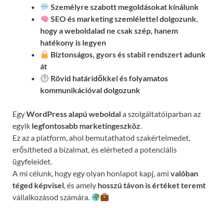
Személyre szabott megoldásokat kínálunk
SEO és marketing szemlélettel dolgozunk
,
hogy a weboldalad ne csak szép, hanem
hatékony is legyen
Biztonságos, gyors és stabil rendszert adunk
át
Rövid határidőkkel és folyamatos
kommunikációval
dolgozunk
Egy
WordPress alapú weboldal
a szolgáltatóiparban az
egyik
legfontosabb marketingeszköz
.
Ez az a platform, ahol bemutathatod szakértelmedet,
erősítheted a bizalmat, és elérheted a potenciális
ügyfeleidet.
A mi célunk, hogy egy olyan honlapot kapj, ami
valóban
téged képvisel
, és amely
hosszú távon is értéket teremt
vállalkozásod számára.