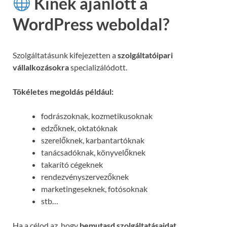
Kinek ajánlott a
WordPress weboldal?
Szolgáltatásunk kifejezetten a
szolgáltatóipari
vállalkozásokra
specializálódott.
Tökéletes megoldás például:
fodrászoknak, kozmetikusoknak
edzőknek, oktatóknak
szerelőknek, karbantartóknak
tanácsadóknak, könyvelőknek
takarító cégeknek
rendezvényszervezőknek
marketingeseknek, fotósoknak
stb…
Ha a célod az, hogy
bemutasd szolgáltatásaidat,