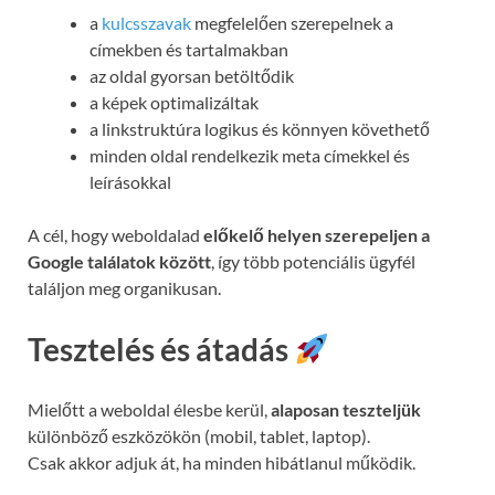
a
kulcsszavak
megfelelően szerepelnek a
címekben és tartalmakban
az oldal gyorsan betöltődik
a képek optimalizáltak
a linkstruktúra logikus és könnyen követhető
minden oldal rendelkezik meta címekkel és
leírásokkal
A cél, hogy weboldalad
előkelő helyen szerepeljen a
Google találatok között
, így több potenciális ügyfél
találjon meg organikusan.
Tesztelés és átadás
Mielőtt a weboldal élesbe kerül,
alaposan teszteljük
különböző eszközökön (mobil, tablet, laptop).
Csak akkor adjuk át, ha minden hibátlanul működik.