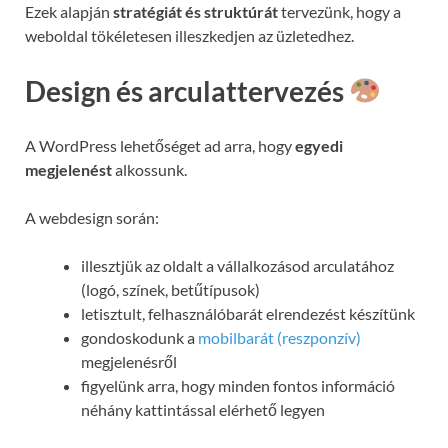
Ezek alapján
stratégiát és struktúrát
tervezünk, hogy a
weboldal tökéletesen illeszkedjen az üzletedhez.
Design és arculattervezés
A WordPress lehetőséget ad arra, hogy
egyedi
megjelenést
alkossunk.
A webdesign során:
illesztjük az oldalt a vállalkozásod arculatához
(logó, színek, betűtípusok)
letisztult, felhasználóbarát elrendezést készítünk
gondoskodunk a
mobilbarát (reszponzív)
megjelenésről
figyelünk arra, hogy minden fontos információ
néhány kattintással elérhető legyen