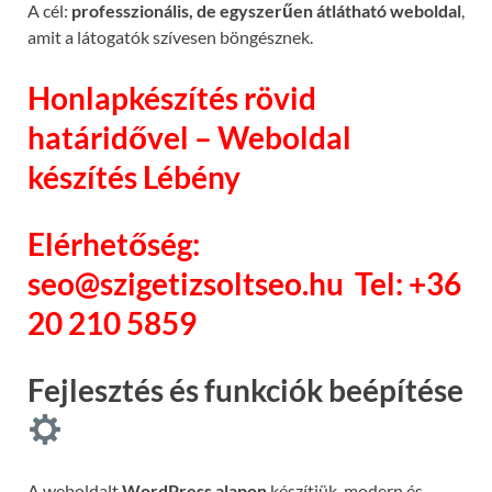
A cél:
professzionális, de egyszerűen átlátható weboldal
,
amit a látogatók szívesen böngésznek.
Honlapkészítés rövid
határidővel – Weboldal
készítés Lébény
Elérhetőség:
seo@szigetizsoltseo.hu
Tel: +36
20 210 5859
Fejlesztés és funkciók beépítése
A weboldalt
WordPress alapon
készítjük, modern és