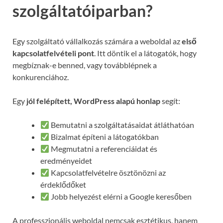
szolgáltatóiparban?
Egy szolgáltató vállalkozás számára a weboldal az
első
kapcsolatfelvételi pont
. Itt döntik el a látogatók, hogy
megbíznak-e benned, vagy továbblépnek a
konkurenciához.
Egy
jól felépített, WordPress alapú honlap
segít:
Bemutatni a szolgáltatásaidat átláthatóan
Bizalmat építeni a látogatókban
Megmutatni a referenciáidat és
eredményeidet
Kapcsolatfelvételre ösztönözni az
érdeklődőket
Jobb helyezést elérni a Google keresőben
A professzionális weboldal nemcsak esztétikus, hanem