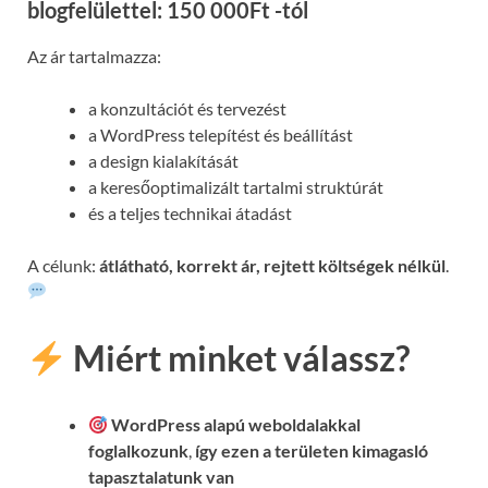
blogfelülettel: 150 000Ft -tól
Az ár tartalmazza:
a konzultációt és tervezést
a WordPress telepítést és beállítást
a design kialakítását
a keresőoptimalizált tartalmi struktúrát
és a teljes technikai átadást
A célunk:
átlátható, korrekt ár, rejtett költségek nélkül
.
Miért minket válassz?
WordPress alapú weboldalakkal
foglalkozunk
,
így ezen a területen kimagasló
tapasztalatunk van