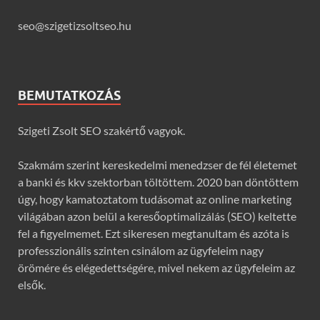
seo@szigetizsoltseo.hu
BEMUTATKOZÁS
Szigeti Zsolt SEO szakértő vagyok.
Szakmám szerint kereskedelmi menedzser de fél életemet
a banki és kkv szektorban töltöttem. 2020 ban döntöttem
úgy, hogy kamatoztatom tudásomat az online marketing
világában azon belül a keresőoptimalizálás (SEO) keltette
fel a figyelmemet. Ezt sikeresen megtanultam és azóta is
professzionális szinten csinálom az ügyfeleim nagy
örömére és elégedettségére, mivel nekem az ügyfeleim az
elsők.