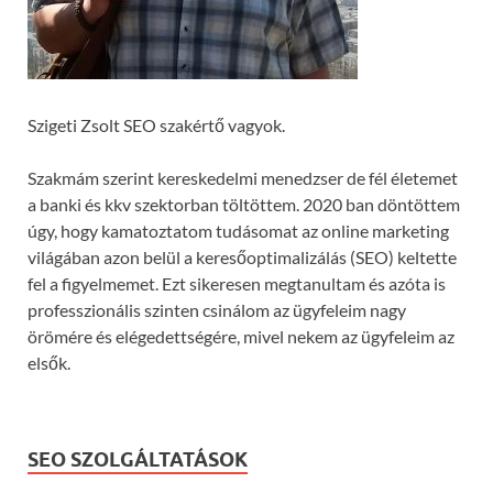
Szigeti Zsolt SEO szakértő vagyok.
Szakmám szerint kereskedelmi menedzser de fél életemet
a banki és kkv szektorban töltöttem. 2020 ban döntöttem
úgy, hogy kamatoztatom tudásomat az online marketing
világában azon belül a keresőoptimalizálás (SEO) keltette
fel a figyelmemet. Ezt sikeresen megtanultam és azóta is
professzionális szinten csinálom az ügyfeleim nagy
örömére és elégedettségére, mivel nekem az ügyfeleim az
elsők.
SEO SZOLGÁLTATÁSOK