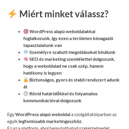
Miért minket válassz?
WordPress alapú weboldalakkal
foglalkozunk
,
így ezen a területen kimagasló
tapasztalatunk van
Személyre szabott megoldásokat kínálunk
SEO és marketing szemlélettel dolgozunk
,
hogy a weboldalad ne csak szép, hanem
hatékony is legyen
Biztonságos, gyors és stabil rendszert adunk
át
Rövid határidőkkel és folyamatos
kommunikációval
dolgozunk
Egy
WordPress alapú weboldal
a szolgáltatóiparban az
egyik
legfontosabb marketingeszköz
.
Ez az a platform, ahol bemutathatod szakértelmedet,