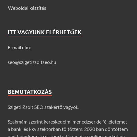
Weboldal készítés
ITT VAGYUNK ELÉRHETŐEK
E-mail cím:
seo@szigetizsoltseo.hu
BEMUTATKOZÁS
Szigeti Zsolt SEO szakértő vagyok.
Szakmám szerint kereskedelmi menedzser de fél életemet
a banki és kkv szektorban töltöttem. 2020 ban döntöttem
úgy, hogy kamatoztatom tudásomat az online marketing