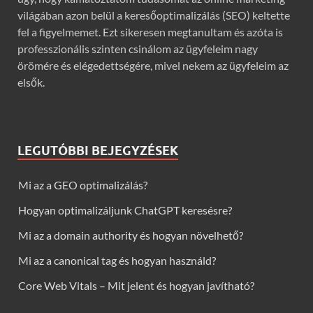
világában azon belül a keresőoptimalizálás (SEO) keltette
fel a figyelmemet. Ezt sikeresen megtanultam és azóta is
professzionális szinten csinálom az ügyfeleim nagy
örömére és elégedettségére, mivel nekem az ügyfeleim az
elsők.
LEGUTÓBBI BEJEGYZÉSEK
Mi az a GEO optimalizálás?
Hogyan optimalizáljunk ChatGPT keresésre?
Mi az a domain authority és hogyan növelhető?
Mi az a canonical tag és hogyan használd?
Core Web Vitals – Mit jelent és hogyan javítható?