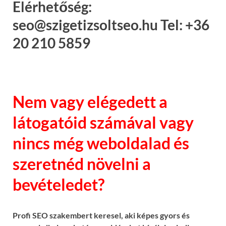
Elérhetőség:
seo@szigetizsoltseo.hu Tel: +36
20 210 5859
Nem vagy elégedett a
látogatóid számával vagy
nincs még weboldalad és
szeretnéd növelni a
bevételedet?
Profi SEO szakembert keresel, aki képes gyors és