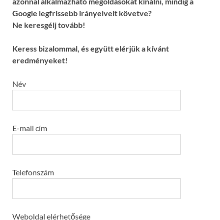
azonnal alkalmazható megoldásokat kínálni, mindig a
Google legfrissebb irányelveit követve?
Ne keresgélj tovább!
Keress bizalommal, és együtt elérjük a kívánt
eredményeket!
Név
E-mail cím
Telefonszám
Weboldal elérhetősége