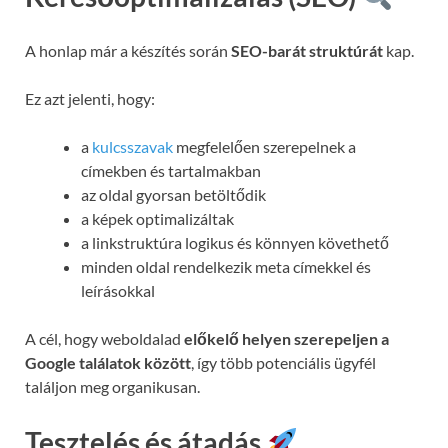
A honlap már a készítés során
SEO-barát struktúrát
kap.
Ez azt jelenti, hogy:
a
kulcsszavak
megfelelően szerepelnek a
címekben és tartalmakban
az oldal gyorsan betöltődik
a képek optimalizáltak
a linkstruktúra logikus és könnyen követhető
minden oldal rendelkezik meta címekkel és
leírásokkal
A cél, hogy weboldalad
előkelő helyen szerepeljen a
Google találatok között
, így több potenciális ügyfél
találjon meg organikusan.
Tesztelés és átadás