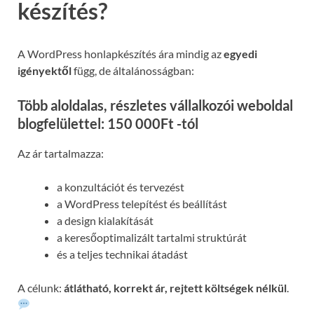
készítés?
A WordPress honlapkészítés ára mindig az
egyedi
igényektől
függ, de általánosságban:
Több aloldalas, részletes vállalkozói weboldal
blogfelülettel: 150 000Ft -tól
Az ár tartalmazza:
a konzultációt és tervezést
a WordPress telepítést és beállítást
a design kialakítását
a keresőoptimalizált tartalmi struktúrát
és a teljes technikai átadást
A célunk:
átlátható, korrekt ár, rejtett költségek nélkül
.