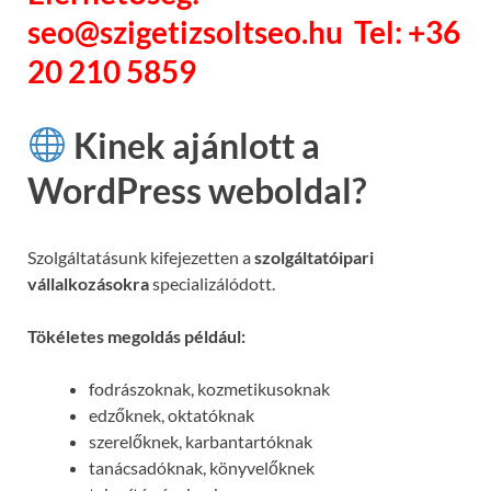
seo@szigetizsoltseo.hu Tel: +36
20 210 5859
Kinek ajánlott a
WordPress weboldal?
Szolgáltatásunk kifejezetten a
szolgáltatóipari
vállalkozásokra
specializálódott.
Tökéletes megoldás például:
fodrászoknak, kozmetikusoknak
edzőknek, oktatóknak
szerelőknek, karbantartóknak
tanácsadóknak, könyvelőknek