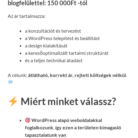
blogfelülettel: 150 000Ft -tól
Az ár tartalmazza:
a konzultációt és tervezést
a WordPress telepítést és beállítást
a design kialakítását
a keresőoptimalizált tartalmi struktúrát
és a teljes technikai átadást
A célunk:
átlátható, korrekt ár, rejtett költségek nélkül
.
Miért minket válassz?
WordPress alapú weboldalakkal
foglalkozunk
,
így ezen a területen kimagasló
tapasztalatunk van