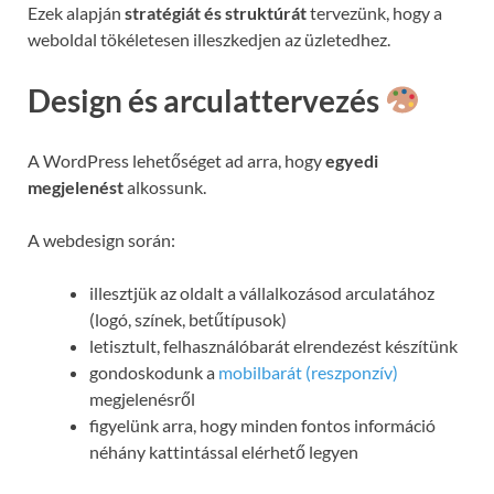
Ezek alapján
stratégiát és struktúrát
tervezünk, hogy a
weboldal tökéletesen illeszkedjen az üzletedhez.
Design és arculattervezés
A WordPress lehetőséget ad arra, hogy
egyedi
megjelenést
alkossunk.
A webdesign során:
illesztjük az oldalt a vállalkozásod arculatához
(logó, színek, betűtípusok)
letisztult, felhasználóbarát elrendezést készítünk
gondoskodunk a
mobilbarát (reszponzív)
megjelenésről
figyelünk arra, hogy minden fontos információ
néhány kattintással elérhető legyen