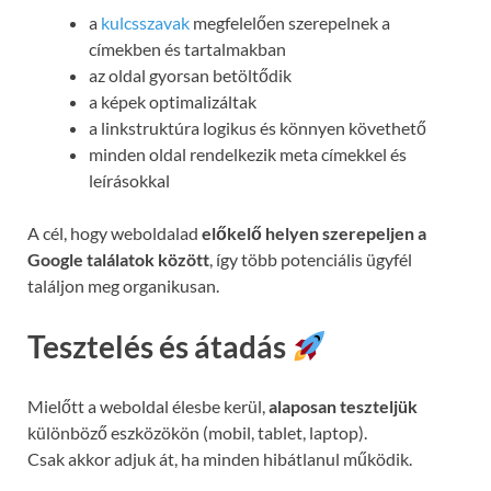
a
kulcsszavak
megfelelően szerepelnek a
címekben és tartalmakban
az oldal gyorsan betöltődik
a képek optimalizáltak
a linkstruktúra logikus és könnyen követhető
minden oldal rendelkezik meta címekkel és
leírásokkal
A cél, hogy weboldalad
előkelő helyen szerepeljen a
Google találatok között
, így több potenciális ügyfél
találjon meg organikusan.
Tesztelés és átadás
Mielőtt a weboldal élesbe kerül,
alaposan teszteljük
különböző eszközökön (mobil, tablet, laptop).
Csak akkor adjuk át, ha minden hibátlanul működik.