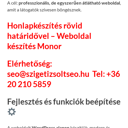
A cél:
professzionális, de egyszerűen átlátható weboldal
,
amit a látogatók szívesen böngésznek.
Honlapkészítés rövid
határidővel – Weboldal
készítés Monor
Elérhetőség:
seo@szigetizsoltseo.hu
Tel: +36
20 210 5859
Fejlesztés és funkciók beépítése
A weboldalt
WordPress alapon
készítjük, modern és