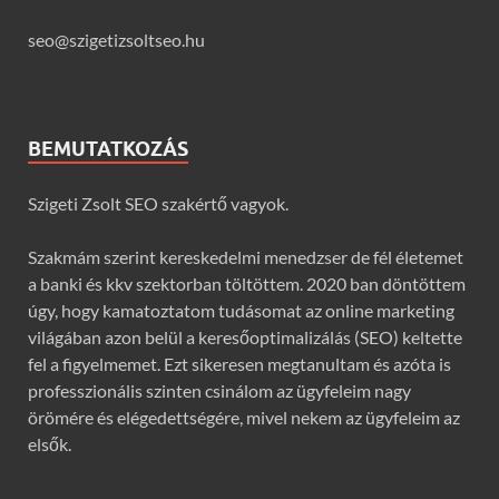
seo@szigetizsoltseo.hu
BEMUTATKOZÁS
Szigeti Zsolt SEO szakértő vagyok.
Szakmám szerint kereskedelmi menedzser de fél életemet
a banki és kkv szektorban töltöttem. 2020 ban döntöttem
úgy, hogy kamatoztatom tudásomat az online marketing
világában azon belül a keresőoptimalizálás (SEO) keltette
fel a figyelmemet. Ezt sikeresen megtanultam és azóta is
professzionális szinten csinálom az ügyfeleim nagy
örömére és elégedettségére, mivel nekem az ügyfeleim az
elsők.