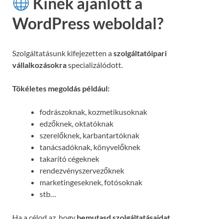
Kinek ajánlott a
WordPress weboldal?
Szolgáltatásunk kifejezetten a
szolgáltatóipari
vállalkozásokra
specializálódott.
Tökéletes megoldás például:
fodrászoknak, kozmetikusoknak
edzőknek, oktatóknak
szerelőknek, karbantartóknak
tanácsadóknak, könyvelőknek
takarító cégeknek
rendezvényszervezőknek
marketingeseknek, fotósoknak
stb…
Ha a célod az, hogy
bemutasd szolgáltatásaidat,