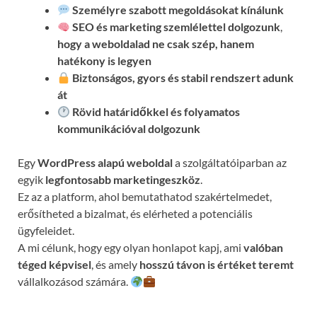
Személyre szabott megoldásokat kínálunk
SEO és marketing szemlélettel dolgozunk
,
hogy a weboldalad ne csak szép, hanem
hatékony is legyen
Biztonságos, gyors és stabil rendszert adunk
át
Rövid határidőkkel és folyamatos
kommunikációval
dolgozunk
Egy
WordPress alapú weboldal
a szolgáltatóiparban az
egyik
legfontosabb marketingeszköz
.
Ez az a platform, ahol bemutathatod szakértelmedet,
erősítheted a bizalmat, és elérheted a potenciális
ügyfeleidet.
A mi célunk, hogy egy olyan honlapot kapj, ami
valóban
téged képvisel
, és amely
hosszú távon is értéket teremt
vállalkozásod számára.