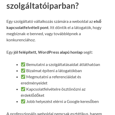
szolgáltatóiparban?
Egy szolgáltató vállalkozás számára a weboldal az
első
kapcsolatfelvételi pont
. Itt döntik el a látogatók, hogy
megbíznak-e benned, vagy továbblépnek a
konkurenciához.
Egy
jól felépített, WordPress alapú honlap
segít:
Bemutatni a szolgáltatásaidat átláthatóan
Bizalmat építeni a látogatókban
Megmutatni a referenciáidat és
eredményeidet
Kapcsolatfelvételre ösztönözni az
érdeklődőket
Jobb helyezést elérni a Google keresőben
A professzionális weboldal nemcsak esztétikus, hanem