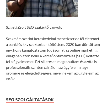
Szigeti Zsolt SEO szakértő vagyok.
Szakmám szerint kereskedelmi menedzser de fél életemet
a banki és kkv szektorban töltöttem. 2020 ban döntöttem
úgy, hogy kamatoztatom tudásomat az online marketing
világában azon belül a keresőoptimalizálás (SEO) keltette
fel a figyelmemet. Ezt sikeresen megtanultam és azóta is
professzionális szinten csinálom az ügyfeleim nagy
örömére és elégedettségére, mivel nekem az ügyfeleim az
elsők.
SEO SZOLGÁLTATÁSOK