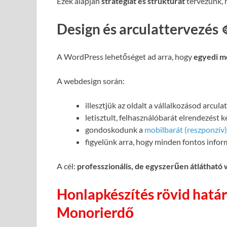
Ezek alapján
stratégiát és struktúrát
tervezünk, h
Design és arculattervezés 
A WordPress lehetőséget ad arra, hogy
egyedi m
A webdesign során:
illesztjük az oldalt a vállalkozásod arcul
letisztult, felhasználóbarát elrendezést 
gondoskodunk a
mobilbarát (reszponzív)
figyelünk arra, hogy minden fontos infor
A cél:
professzionális, de egyszerűen átlátható
Honlapkészítés rövid határ
Monorierdő