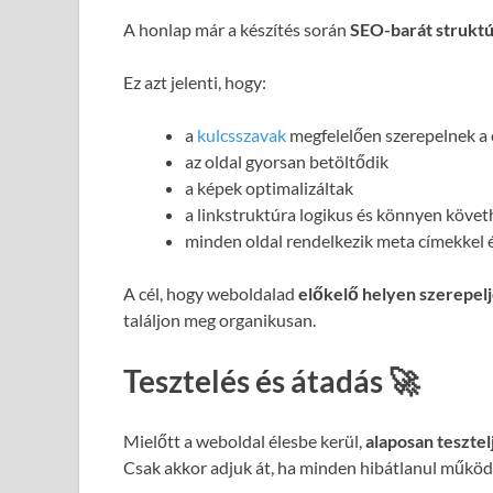
A honlap már a készítés során
SEO-barát struktú
Ez azt jelenti, hogy:
a
kulcsszavak
megfelelően szerepelnek a
az oldal gyorsan betöltődik
a képek optimalizáltak
a linkstruktúra logikus és könnyen követ
minden oldal rendelkezik meta címekkel é
A cél, hogy weboldalad
előkelő helyen szerepelj
találjon meg organikusan.
Tesztelés és átadás 🚀
Mielőtt a weboldal élesbe kerül,
alaposan tesztel
Csak akkor adjuk át, ha minden hibátlanul működ