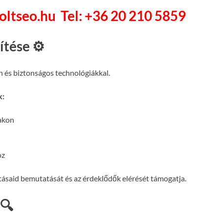
soltseo.hu
Tel: +36 20 210 5859
ítése ⚙️
n és biztonságos technológiákkal.
k:
lakon
oz
atásaid bemutatását és az érdeklődők elérését támogatja.
 🔍