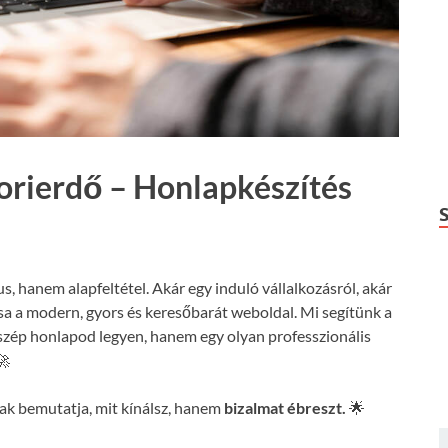
orierdő – Honlapkészítés
us, hanem alapfeltétel. Akár egy induló vállalkozásról, akár
csa a modern, gyors és keresőbarát weboldal. Mi segítünk a
szép honlapod legyen, hanem egy olyan professzionális
🚀
k bemutatja, mit kínálsz, hanem
bizalmat ébreszt.
🌟