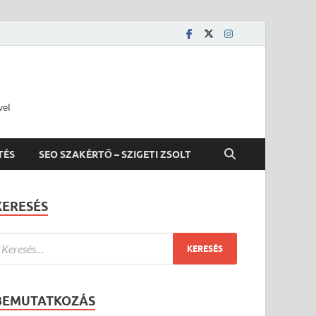
vel
TÉS
SEO SZAKÉRTŐ – SZIGETI ZSOLT
KERESÉS
BEMUTATKOZÁS