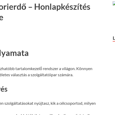
orierdő – Honlapkészítés
e
olyamata
ízhatóbb tartalomkezelő rendszer a világon. Könnyen
letes választás a szolgáltatóipar számára.
rés
n szolgáltatásokat nyújtasz, kik a célcsoportod, milyen