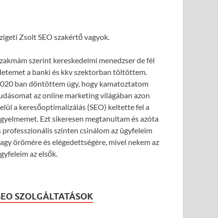
zigeti Zsolt SEO szakértő vagyok.
zakmám szerint kereskedelmi menedzser de fél
letemet a banki és kkv szektorban töltöttem.
020 ban döntöttem úgy, hogy kamatoztatom
udásomat az online marketing világában azon
elül a keresőoptimalizálás (SEO) keltette fel a
igyelmemet. Ezt sikeresen megtanultam és azóta
s professzionális szinten csinálom az ügyfeleim
agy örömére és elégedettségére, mivel nekem az
gyfeleim az elsők.
SEO SZOLGÁLTATÁSOK