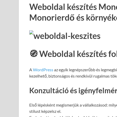
Weboldal készítés Mon
Monorierdő és környék
🧭 Weboldal készítés f
A
WordPress
az egyik legnépszerűbb és legmegb
kezelhető, biztonságos és rendkívül rugalmas töké
Konzultáció és igényfelmé
Első lépésként megismerjük a vállalkozásod: milye
stílust képzelsz el.