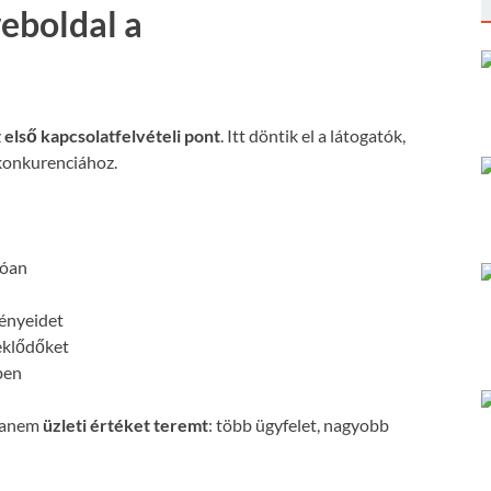
weboldal a
z
első kapcsolatfelvételi pont
. Itt döntik el a látogatók,
konkurenciához.
:
tóan
ényeidet
eklődőket
ben
 hanem
üzleti értéket teremt
: több ügyfelet, nagyobb