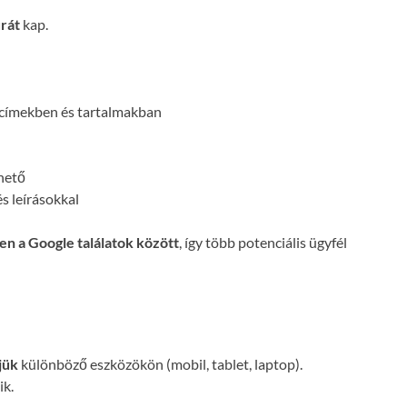
rát
kap.
 címekben és tartalmakban
hető
s leírásokkal
en a Google találatok között
, így több potenciális ügyfél
jük
különböző eszközökön (mobil, tablet, laptop).
ik.