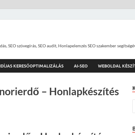
dás, SEO szövegírás, SEO audit, Honlapelemzés SEO szakember segítségé
IDÍJAS KERESŐOPTIMALIZÁLÁS
AI-SEO
WEBOLDAL KÉSZÍ
norierdő – Honlapkészítés