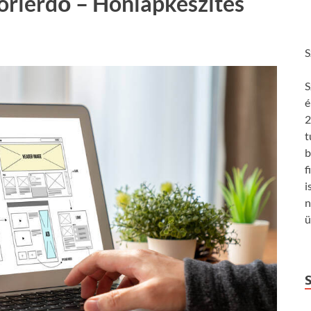
orierdő – Honlapkészítés
S
S
é
2
t
b
f
i
n
ü