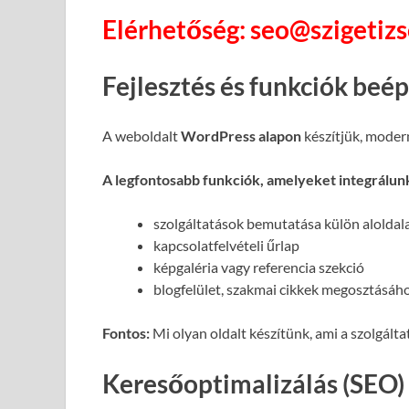
Elérhetőség: seo@szigetiz
Fejlesztés és funkciók beép
A weboldalt
WordPress alapon
készítjük, moder
A legfontosabb funkciók, amelyeket integrálun
szolgáltatások bemutatása külön alolda
kapcsolatfelvételi űrlap
képgaléria vagy referencia szekció
blogfelület, szakmai cikkek megosztásáh
Fontos:
Mi olyan oldalt készítünk, ami a szolgált
Keresőoptimalizálás (SEO)