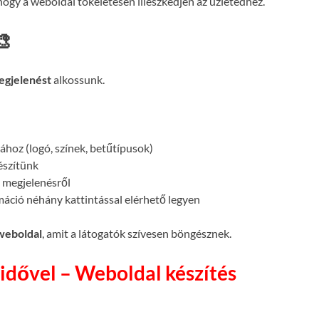
ogy a weboldal tökéletesen illeszkedjen az üzletedhez.
🎨
egjelenést
alkossunk.
atához (logó, színek, betűtípusok)
készítünk
megjelenésről
máció néhány kattintással elérhető legyen
 weboldal
, amit a látogatók szívesen böngésznek.
idővel – Weboldal készítés