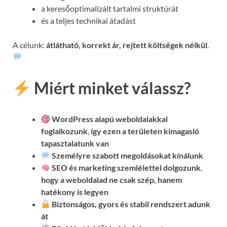
a keresőoptimalizált tartalmi struktúrát
és a teljes technikai átadást
A célunk:
átlátható, korrekt ár, rejtett költségek nélkül
.
Miért minket válassz?
WordPress alapú weboldalakkal
foglalkozunk
,
így ezen a területen kimagasló
tapasztalatunk van
Személyre szabott megoldásokat kínálunk
SEO és marketing szemlélettel dolgozunk
,
hogy a weboldalad ne csak szép, hanem
hatékony is legyen
Biztonságos, gyors és stabil rendszert adunk
át