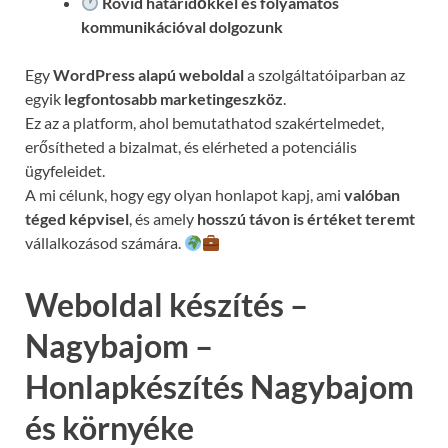
Rövid határidőkkel és folyamatos
kommunikációval
dolgozunk
Egy
WordPress alapú weboldal
a szolgáltatóiparban az
egyik
legfontosabb marketingeszköz
.
Ez az a platform, ahol bemutathatod szakértelmedet,
erősítheted a bizalmat, és elérheted a potenciális
ügyfeleidet.
A mi célunk, hogy egy olyan honlapot kapj, ami
valóban
téged képvisel
, és amely
hosszú távon is értéket teremt
vállalkozásod számára.
Weboldal készítés –
Nagybajom –
Honlapkészítés Nagybajom
és környéke