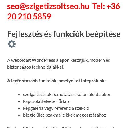
seo@szigetizsoltseo.hu
Tel: +36
20 210 5859
Fejlesztés és funkciók beépítése
A weboldalt
WordPress alapon
készítjük, modern és
biztonságos technológiákkal.
A legfontosabb funkciók, amelyeket integrálunk:
szolgáltatások bemutatása külön aloldalakon
kapcsolatfelvételi űrlap
képgaléria vagy referencia szekció
blogfelület, szakmai cikkek megosztásához