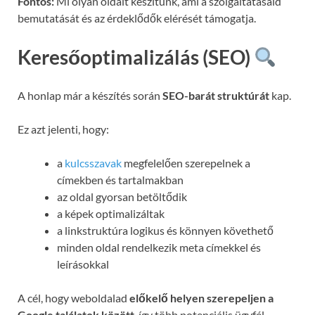
Fontos:
Mi olyan oldalt készítünk, ami a szolgáltatásaid
bemutatását és az érdeklődők elérését támogatja.
Keresőoptimalizálás (SEO)
A honlap már a készítés során
SEO-barát struktúrát
kap.
Ez azt jelenti, hogy:
a
kulcsszavak
megfelelően szerepelnek a
címekben és tartalmakban
az oldal gyorsan betöltődik
a képek optimalizáltak
a linkstruktúra logikus és könnyen követhető
minden oldal rendelkezik meta címekkel és
leírásokkal
A cél, hogy weboldalad
előkelő helyen szerepeljen a
Google találatok között
, így több potenciális ügyfél