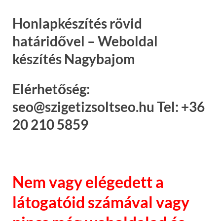
Honlapkészítés rövid
határidővel – Weboldal
készítés Nagybajom
Elérhetőség:
seo@szigetizsoltseo.hu Tel: +36
20 210 5859
Nem vagy elégedett a
látogatóid számával vagy