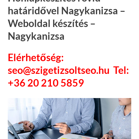
határidővel Nagykanizsa –
Weboldal készítés –
Nagykanizsa
Elérhetőség:
seo@szigetizsoltseo.hu Tel:
+36 20 210 5859