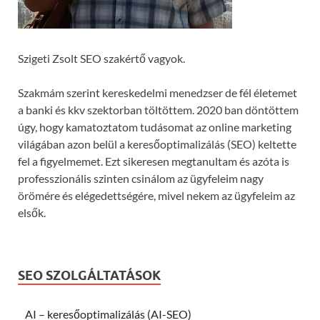
Szigeti Zsolt SEO szakértő vagyok.
Szakmám szerint kereskedelmi menedzser de fél életemet
a banki és kkv szektorban töltöttem. 2020 ban döntöttem
úgy, hogy kamatoztatom tudásomat az online marketing
világában azon belül a keresőoptimalizálás (SEO) keltette
fel a figyelmemet. Ezt sikeresen megtanultam és azóta is
professzionális szinten csinálom az ügyfeleim nagy
örömére és elégedettségére, mivel nekem az ügyfeleim az
elsők.
SEO SZOLGÁLTATÁSOK
AI – keresőoptimalizálás (AI-SEO)