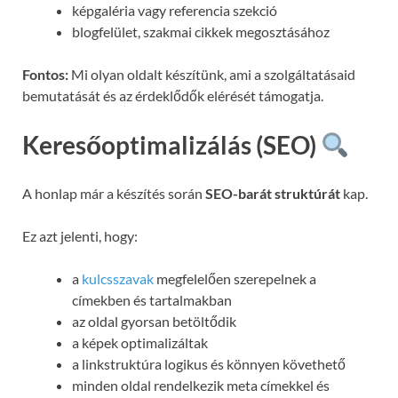
képgaléria vagy referencia szekció
blogfelület, szakmai cikkek megosztásához
Fontos:
Mi olyan oldalt készítünk, ami a szolgáltatásaid
bemutatását és az érdeklődők elérését támogatja.
Keresőoptimalizálás (SEO)
A honlap már a készítés során
SEO-barát struktúrát
kap.
Ez azt jelenti, hogy:
a
kulcsszavak
megfelelően szerepelnek a
címekben és tartalmakban
az oldal gyorsan betöltődik
a képek optimalizáltak
a linkstruktúra logikus és könnyen követhető
minden oldal rendelkezik meta címekkel és