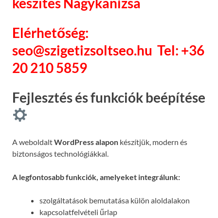
készítés Nagykanizsa
Elérhetőség:
seo@szigetizsoltseo.hu
Tel: +36
20 210 5859
Fejlesztés és funkciók beépítése
A weboldalt
WordPress alapon
készítjük, modern és
biztonságos technológiákkal.
A legfontosabb funkciók, amelyeket integrálunk:
szolgáltatások bemutatása külön aloldalakon
kapcsolatfelvételi űrlap