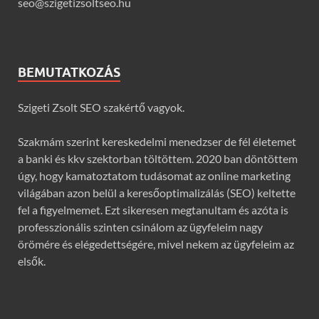
seo@szigetizsoltseo.hu
BEMUTATKOZÁS
Szigeti Zsolt SEO szakértő vagyok.
Szakmám szerint kereskedelmi menedzser de fél életemet
a banki és kkv szektorban töltöttem. 2020 ban döntöttem
úgy, hogy kamatoztatom tudásomat az online marketing
világában azon belül a keresőoptimalizálás (SEO) keltette
fel a figyelmemet. Ezt sikeresen megtanultam és azóta is
professzionális szinten csinálom az ügyfeleim nagy
örömére és elégedettségére, mivel nekem az ügyfeleim az
elsők.