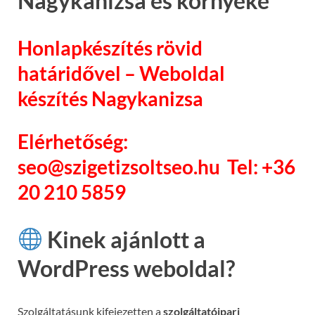
Nagykanizsa és környéke
Honlapkészítés rövid
határidővel – Weboldal
készítés Nagykanizsa
Elérhetőség:
seo@szigetizsoltseo.hu Tel: +36
20 210 5859
Kinek ajánlott a
WordPress weboldal?
Szolgáltatásunk kifejezetten a
szolgáltatóipari