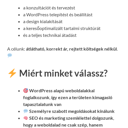
a konzultációt és tervezést
a WordPress telepítést és beállítást
a design kialakítását
a keresőoptimalizált tartalmi struktúrát
és a teljes technikai átadást
A célunk:
átlátható, korrekt ár, rejtett költségek nélkül
.
Miért minket válassz?
WordPress alapú weboldalakkal
foglalkozunk
,
így ezen a területen kimagasló
tapasztalatunk van
Személyre szabott megoldásokat kínálunk
SEO és marketing szemlélettel dolgozunk
,
hogy a weboldalad ne csak szép, hanem