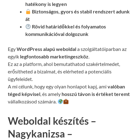
hatékony is legyen
Biztonságos, gyors és stabil rendszert adunk
át
Rövid határidőkkel és folyamatos
kommunikációval
dolgozunk
Egy
WordPress alapú weboldal
a szolgáltatóiparban az
egyik
legfontosabb marketingeszköz
.
Ez az a platform, ahol bemutathatod szakértelmedet,
erősítheted a bizalmat, és elérheted a potenciális
ügyfeleidet.
A mi célunk, hogy egy olyan honlapot kapj, ami
valóban
téged képvisel
, és amely
hosszú távon is értéket teremt
vállalkozásod számára.
Weboldal készítés –
Nagykanizsa –