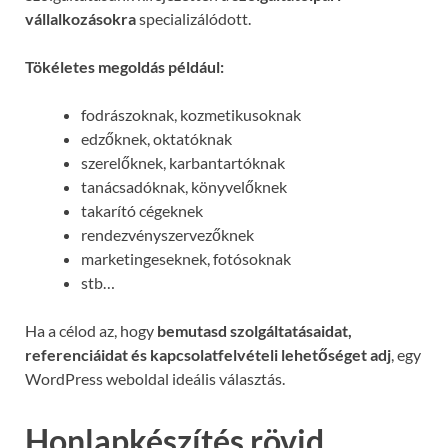
vállalkozásokra
specializálódott.
Tökéletes megoldás például:
fodrászoknak, kozmetikusoknak
edzőknek, oktatóknak
szerelőknek, karbantartóknak
tanácsadóknak, könyvelőknek
takarító cégeknek
rendezvényszervezőknek
marketingeseknek, fotósoknak
stb…
Ha a célod az, hogy
bemutasd szolgáltatásaidat,
referenciáidat és kapcsolatfelvételi lehetőséget adj
, egy
WordPress weboldal ideális választás.
Honlapkészítés rövid