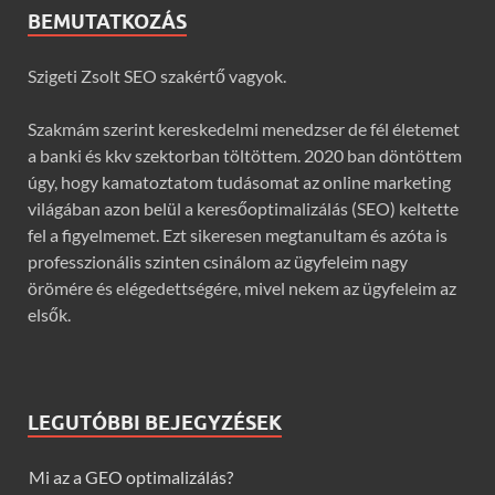
BEMUTATKOZÁS
Szigeti Zsolt SEO szakértő vagyok.
Szakmám szerint kereskedelmi menedzser de fél életemet
a banki és kkv szektorban töltöttem. 2020 ban döntöttem
úgy, hogy kamatoztatom tudásomat az online marketing
világában azon belül a keresőoptimalizálás (SEO) keltette
fel a figyelmemet. Ezt sikeresen megtanultam és azóta is
professzionális szinten csinálom az ügyfeleim nagy
örömére és elégedettségére, mivel nekem az ügyfeleim az
elsők.
LEGUTÓBBI BEJEGYZÉSEK
Mi az a GEO optimalizálás?