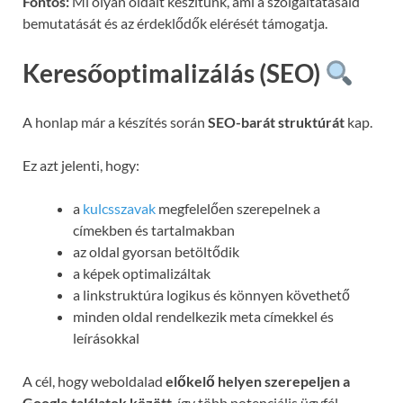
Fontos:
Mi olyan oldalt készítünk, ami a szolgáltatásaid
bemutatását és az érdeklődők elérését támogatja.
Keresőoptimalizálás (SEO)
A honlap már a készítés során
SEO-barát struktúrát
kap.
Ez azt jelenti, hogy:
a
kulcsszavak
megfelelően szerepelnek a
címekben és tartalmakban
az oldal gyorsan betöltődik
a képek optimalizáltak
a linkstruktúra logikus és könnyen követhető
minden oldal rendelkezik meta címekkel és
leírásokkal
A cél, hogy weboldalad
előkelő helyen szerepeljen a
Google találatok között
, így több potenciális ügyfél