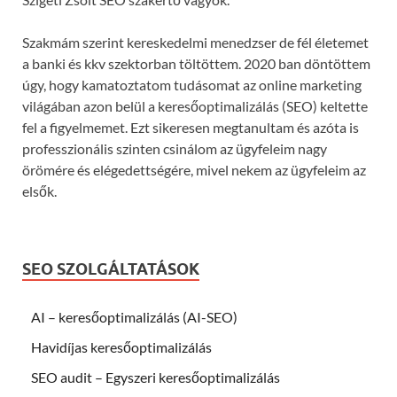
Szakmám szerint kereskedelmi menedzser de fél életemet
a banki és kkv szektorban töltöttem. 2020 ban döntöttem
úgy, hogy kamatoztatom tudásomat az online marketing
világában azon belül a keresőoptimalizálás (SEO) keltette
fel a figyelmemet. Ezt sikeresen megtanultam és azóta is
professzionális szinten csinálom az ügyfeleim nagy
örömére és elégedettségére, mivel nekem az ügyfeleim az
elsők.
SEO SZOLGÁLTATÁSOK
AI – keresőoptimalizálás (AI-SEO)
Havidíjas keresőoptimalizálás
SEO audit – Egyszeri keresőoptimalizálás