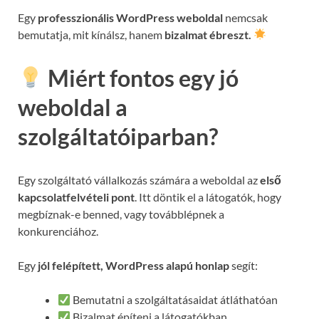
Egy
professzionális WordPress weboldal
nemcsak
bemutatja, mit kínálsz, hanem
bizalmat ébreszt.
Miért fontos egy jó
weboldal a
szolgáltatóiparban?
Egy szolgáltató vállalkozás számára a weboldal az
első
kapcsolatfelvételi pont
. Itt döntik el a látogatók, hogy
megbíznak-e benned, vagy továbblépnek a
konkurenciához.
Egy
jól felépített, WordPress alapú honlap
segít:
Bemutatni a szolgáltatásaidat átláthatóan
Bizalmat építeni a látogatókban