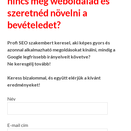
nincs még weboldalad és
szeretnéd növelni a
bevételedet?
Profi SEO szakembert keresel, aki képes gyors és
azonnal alkalmazható megoldásokat kínálni, mindig a
Google legfrissebb irányelveit követve?
Ne keresgélj tovább!
Keress bizalommal, és együtt elérjük a kívánt
eredményeket!
Név
E-mail cím