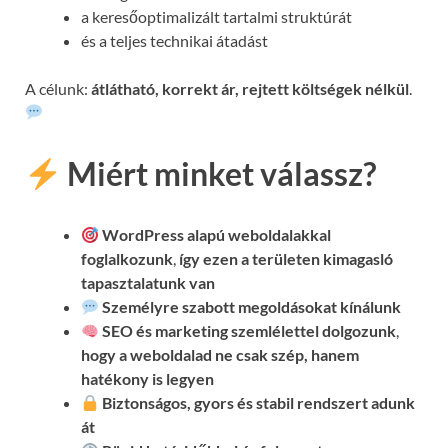
a keresőoptimalizált tartalmi struktúrát
és a teljes technikai átadást
A célunk:
átlátható, korrekt ár, rejtett költségek nélkül
.
Miért minket válassz?
WordPress alapú weboldalakkal
foglalkozunk
,
így ezen a területen kimagasló
tapasztalatunk van
Személyre szabott megoldásokat kínálunk
SEO és marketing szemlélettel dolgozunk
,
hogy a weboldalad ne csak szép, hanem
hatékony is legyen
Biztonságos, gyors és stabil rendszert adunk
át