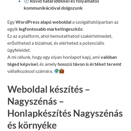
Rövid határidőkkel és folyamatos
kommunikációval
dolgozunk
Egy
WordPress alapú weboldal
a szolgáltatóiparban az
egyik
legfontosabb marketingeszköz
.
Ez az a platform, ahol bemutathatod szakértelmedet,
erősítheted a bizalmat, és elérheted a potenciális
ügyfeleidet.
A mi célunk, hogy egy olyan honlapot kapj, ami
valóban
téged képvisel
, és amely
hosszú távon is értéket teremt
vállalkozásod számára.
Weboldal készítés –
Nagyszénás –
Honlapkészítés Nagyszénás
és környéke