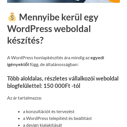
Mennyibe kerül egy
WordPress weboldal
készítés?
A WordPress honlapkészítés ára mindig az
egyedi
igényektől
függ, de általánosságban:
Több aloldalas, részletes vállalkozói weboldal
blogfelülettel: 150 000Ft -tól
Az ár tartalmazza:
a konzultációt és tervezést
a WordPress telepítést és beállítást
a design kialakítását