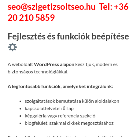
seo@szigetizsoltseo.hu
Tel: +36
20 210 5859
Fejlesztés és funkciók beépítése
A weboldalt
WordPress alapon
készítjük, modern és
biztonságos technológiákkal.
A legfontosabb funkciók, amelyeket integrálunk:
szolgáltatások bemutatása külön aloldalakon
kapcsolatfelvételi űrlap
képgaléria vagy referencia szekció
blogfelület, szakmai cikkek megosztásához