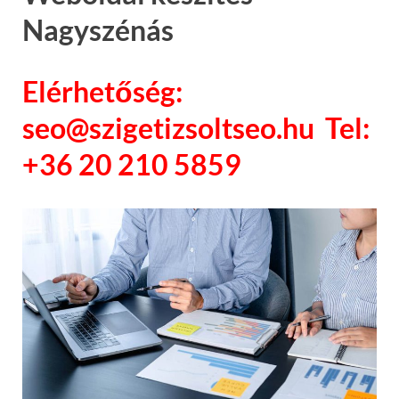
Nagyszénás
Elérhetőség:
seo@szigetizsoltseo.hu Tel:
+36 20 210 5859