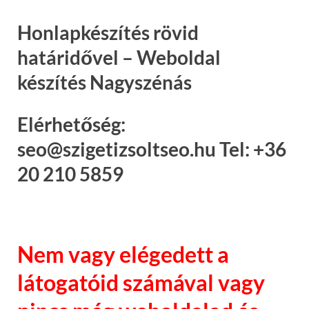
Honlapkészítés rövid
határidővel – Weboldal
készítés Nagyszénás
Elérhetőség:
seo@szigetizsoltseo.hu Tel: +36
20 210 5859
Nem vagy elégedett a
látogatóid számával vagy