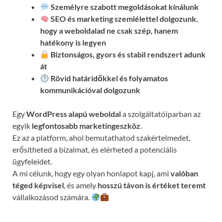
Személyre szabott megoldásokat kínálunk
SEO és marketing szemlélettel dolgozunk
,
hogy a weboldalad ne csak szép, hanem
hatékony is legyen
Biztonságos, gyors és stabil rendszert adunk
át
Rövid határidőkkel és folyamatos
kommunikációval
dolgozunk
Egy
WordPress alapú weboldal
a szolgáltatóiparban az
egyik
legfontosabb marketingeszköz
.
Ez az a platform, ahol bemutathatod szakértelmedet,
erősítheted a bizalmat, és elérheted a potenciális
ügyfeleidet.
A mi célunk, hogy egy olyan honlapot kapj, ami
valóban
téged képvisel
, és amely
hosszú távon is értéket teremt
vállalkozásod számára.