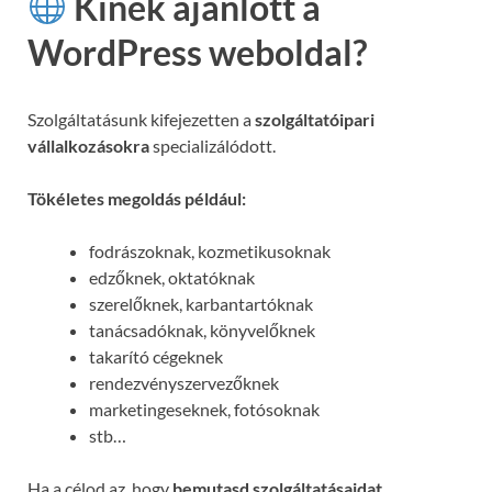
Kinek ajánlott a
WordPress weboldal?
Szolgáltatásunk kifejezetten a
szolgáltatóipari
vállalkozásokra
specializálódott.
Tökéletes megoldás például:
fodrászoknak, kozmetikusoknak
edzőknek, oktatóknak
szerelőknek, karbantartóknak
tanácsadóknak, könyvelőknek
takarító cégeknek
rendezvényszervezőknek
marketingeseknek, fotósoknak
stb…
Ha a célod az, hogy
bemutasd szolgáltatásaidat,