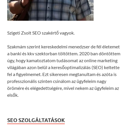
Szigeti Zsolt SEO szakértő vagyok.
Szakmám szerint kereskedelmi menedzser de fél életemet
a banki és kkv szektorban töltöttem. 2020 ban döntöttem
úgy, hogy kamatoztatom tudásomat az online marketing
világában azon belül a keresőoptimalizálás (SEO) keltette
fel a figyelmemet. Ezt sikeresen megtanultam és azóta is
professzionális szinten csinálom az ügyfeleim nagy
örömére és elégedettségére, mivel nekem az ügyfeleim az
elsők.
SEO SZOLGÁLTATÁSOK