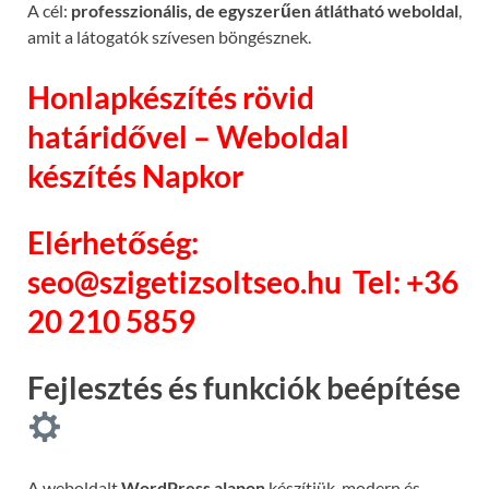
A cél:
professzionális, de egyszerűen átlátható weboldal
,
amit a látogatók szívesen böngésznek.
Honlapkészítés rövid
határidővel – Weboldal
készítés Napkor
Elérhetőség:
seo@szigetizsoltseo.hu
Tel: +36
20 210 5859
Fejlesztés és funkciók beépítése
A weboldalt
WordPress alapon
készítjük, modern és