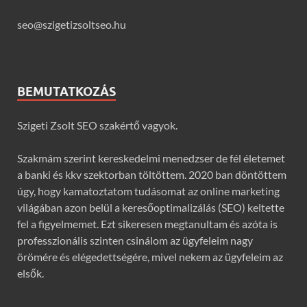
seo@szigetizsoltseo.hu
BEMUTATKOZÁS
Szigeti Zsolt SEO szakértő vagyok.
Szakmám szerint kereskedelmi menedzser de fél életemet
a banki és kkv szektorban töltöttem. 2020 ban döntöttem
úgy, hogy kamatoztatom tudásomat az online marketing
világában azon belül a keresőoptimalizálás (SEO) keltette
fel a figyelmemet. Ezt sikeresen megtanultam és azóta is
professzionális szinten csinálom az ügyfeleim nagy
örömére és elégedettségére, mivel nekem az ügyfeleim az
elsők.