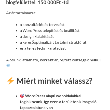
blogfelülettel: 150 000Ft -tól
Az ár tartalmazza:
a konzultációt és tervezést
a WordPress telepítést és beállítást
a design kialakítását
a keresőoptimalizált tartalmi struktúrát
és a teljes technikai átadást
A célunk:
átlátható, korrekt ár, rejtett költségek nélkül
.
Miért minket válassz?
WordPress alapú weboldalakkal
foglalkozunk
,
így ezen a területen kimagasló
tapasztalatunk van