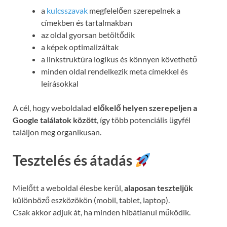
a
kulcsszavak
megfelelően szerepelnek a
címekben és tartalmakban
az oldal gyorsan betöltődik
a képek optimalizáltak
a linkstruktúra logikus és könnyen követhető
minden oldal rendelkezik meta címekkel és
leírásokkal
A cél, hogy weboldalad
előkelő helyen szerepeljen a
Google találatok között
, így több potenciális ügyfél
találjon meg organikusan.
Tesztelés és átadás
Mielőtt a weboldal élesbe kerül,
alaposan teszteljük
különböző eszközökön (mobil, tablet, laptop).
Csak akkor adjuk át, ha minden hibátlanul működik.