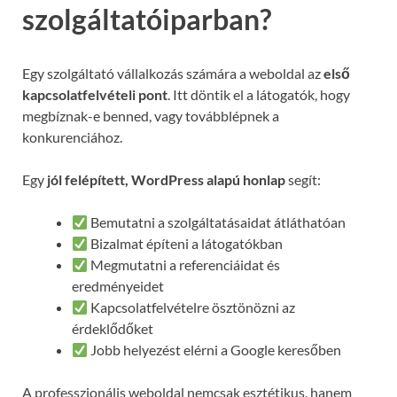
szolgáltatóiparban?
Egy szolgáltató vállalkozás számára a weboldal az
első
kapcsolatfelvételi pont
. Itt döntik el a látogatók, hogy
megbíznak-e benned, vagy továbblépnek a
konkurenciához.
Egy
jól felépített, WordPress alapú honlap
segít:
Bemutatni a szolgáltatásaidat átláthatóan
Bizalmat építeni a látogatókban
Megmutatni a referenciáidat és
eredményeidet
Kapcsolatfelvételre ösztönözni az
érdeklődőket
Jobb helyezést elérni a Google keresőben
A professzionális weboldal nemcsak esztétikus, hanem