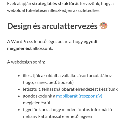
Ezek alapján
stratégiát és struktúrát
tervezünk, hogy a
weboldal tökéletesen illeszkedjen az üzletedhez.
Design és arculattervezés
A WordPress lehetőséget ad arra, hogy
egyedi
megjelenést
alkossunk.
A webdesign során:
illesztjük az oldalt a vállalkozásod arculatához
(logó, színek, betűtípusok)
letisztult, felhasználóbarát elrendezést készítünk
gondoskodunk a
mobilbarát (reszponzív)
megjelenésről
figyelünk arra, hogy minden fontos információ
néhány kattintással elérhető legyen