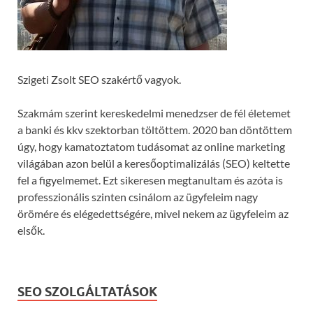
Szigeti Zsolt SEO szakértő vagyok.
Szakmám szerint kereskedelmi menedzser de fél életemet
a banki és kkv szektorban töltöttem. 2020 ban döntöttem
úgy, hogy kamatoztatom tudásomat az online marketing
világában azon belül a keresőoptimalizálás (SEO) keltette
fel a figyelmemet. Ezt sikeresen megtanultam és azóta is
professzionális szinten csinálom az ügyfeleim nagy
örömére és elégedettségére, mivel nekem az ügyfeleim az
elsők.
SEO SZOLGÁLTATÁSOK