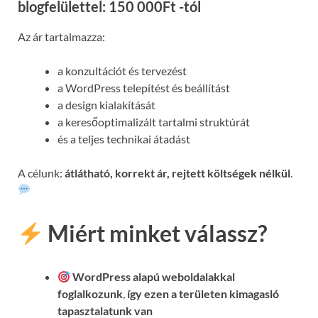
blogfelülettel: 150 000Ft -tól
Az ár tartalmazza:
a konzultációt és tervezést
a WordPress telepítést és beállítást
a design kialakítását
a keresőoptimalizált tartalmi struktúrát
és a teljes technikai átadást
A célunk:
átlátható, korrekt ár, rejtett költségek nélkül
.
Miért minket válassz?
WordPress alapú weboldalakkal
foglalkozunk
,
így ezen a területen kimagasló
tapasztalatunk van