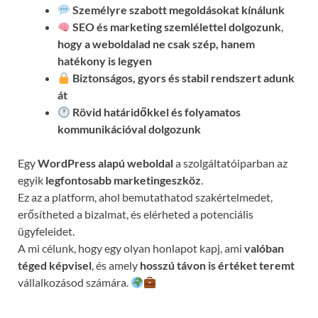
Személyre szabott megoldásokat kínálunk
SEO és marketing szemlélettel dolgozunk
,
hogy a weboldalad ne csak szép, hanem
hatékony is legyen
Biztonságos, gyors és stabil rendszert adunk
át
Rövid határidőkkel és folyamatos
kommunikációval
dolgozunk
Egy
WordPress alapú weboldal
a szolgáltatóiparban az
egyik
legfontosabb marketingeszköz
.
Ez az a platform, ahol bemutathatod szakértelmedet,
erősítheted a bizalmat, és elérheted a potenciális
ügyfeleidet.
A mi célunk, hogy egy olyan honlapot kapj, ami
valóban
téged képvisel
, és amely
hosszú távon is értéket teremt
vállalkozásod számára.