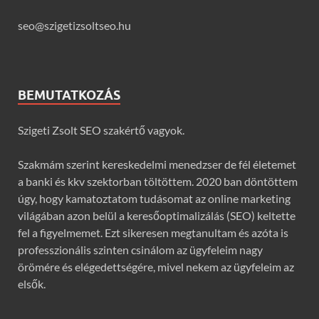
seo@szigetizsoltseo.hu
BEMUTATKOZÁS
Szigeti Zsolt SEO szakértő vagyok.
Szakmám szerint kereskedelmi menedzser de fél életemet
a banki és kkv szektorban töltöttem. 2020 ban döntöttem
úgy, hogy kamatoztatom tudásomat az online marketing
világában azon belül a keresőoptimalizálás (SEO) keltette
fel a figyelmemet. Ezt sikeresen megtanultam és azóta is
professzionális szinten csinálom az ügyfeleim nagy
örömére és elégedettségére, mivel nekem az ügyfeleim az
elsők.