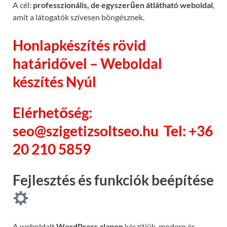
A cél:
professzionális, de egyszerűen átlátható weboldal
,
amit a látogatók szívesen böngésznek.
Honlapkészítés rövid
határidővel – Weboldal
készítés Nyúl
Elérhetőség:
seo@szigetizsoltseo.hu
Tel: +36
20 210 5859
Fejlesztés és funkciók beépítése
A weboldalt
WordPress alapon
készítjük, modern és