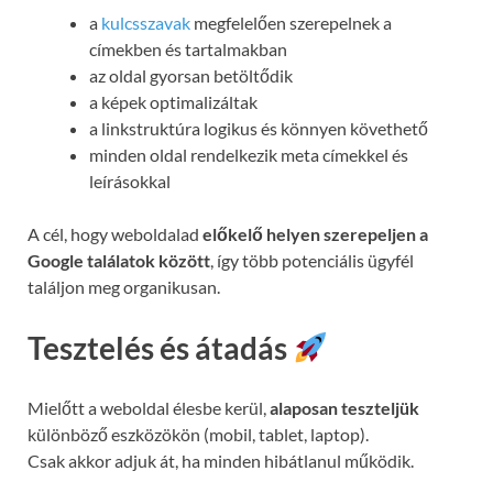
a
kulcsszavak
megfelelően szerepelnek a
címekben és tartalmakban
az oldal gyorsan betöltődik
a képek optimalizáltak
a linkstruktúra logikus és könnyen követhető
minden oldal rendelkezik meta címekkel és
leírásokkal
A cél, hogy weboldalad
előkelő helyen szerepeljen a
Google találatok között
, így több potenciális ügyfél
találjon meg organikusan.
Tesztelés és átadás
Mielőtt a weboldal élesbe kerül,
alaposan teszteljük
különböző eszközökön (mobil, tablet, laptop).
Csak akkor adjuk át, ha minden hibátlanul működik.