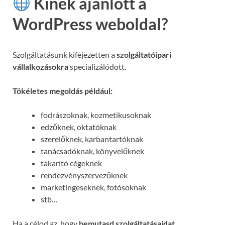
Kinek ajánlott a
WordPress weboldal?
Szolgáltatásunk kifejezetten a
szolgáltatóipari
vállalkozásokra
specializálódott.
Tökéletes megoldás például:
fodrászoknak, kozmetikusoknak
edzőknek, oktatóknak
szerelőknek, karbantartóknak
tanácsadóknak, könyvelőknek
takarító cégeknek
rendezvényszervezőknek
marketingeseknek, fotósoknak
stb…
Ha a célod az, hogy
bemutasd szolgáltatásaidat,