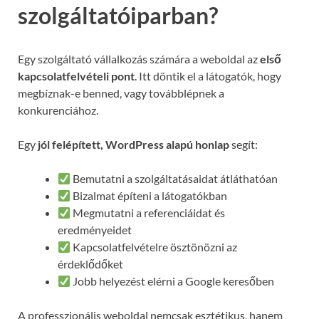
szolgáltatóiparban?
Egy szolgáltató vállalkozás számára a weboldal az
első
kapcsolatfelvételi pont
. Itt döntik el a látogatók, hogy
megbíznak-e benned, vagy továbblépnek a
konkurenciához.
Egy
jól felépített, WordPress alapú honlap
segít:
Bemutatni a szolgáltatásaidat átláthatóan
Bizalmat építeni a látogatókban
Megmutatni a referenciáidat és
eredményeidet
Kapcsolatfelvételre ösztönözni az
érdeklődőket
Jobb helyezést elérni a Google keresőben
A professzionális weboldal nemcsak esztétikus, hanem