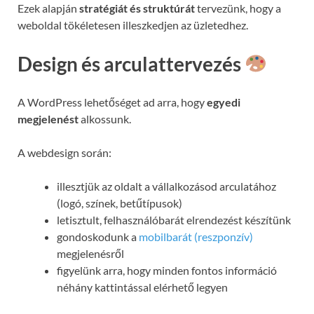
Ezek alapján
stratégiát és struktúrát
tervezünk, hogy a
weboldal tökéletesen illeszkedjen az üzletedhez.
Design és arculattervezés
A WordPress lehetőséget ad arra, hogy
egyedi
megjelenést
alkossunk.
A webdesign során:
illesztjük az oldalt a vállalkozásod arculatához
(logó, színek, betűtípusok)
letisztult, felhasználóbarát elrendezést készítünk
gondoskodunk a
mobilbarát (reszponzív)
megjelenésről
figyelünk arra, hogy minden fontos információ
néhány kattintással elérhető legyen