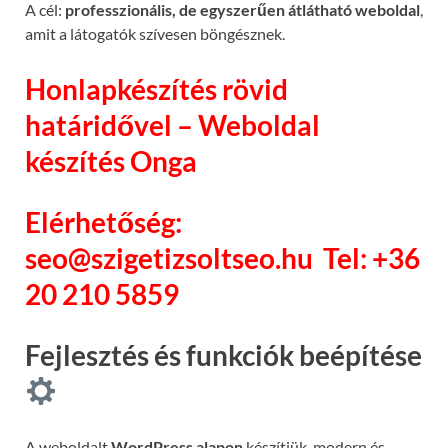
A cél:
professzionális, de egyszerűen átlátható weboldal
,
amit a látogatók szívesen böngésznek.
Honlapkészítés rövid
határidővel – Weboldal
készítés Onga
Elérhetőség:
seo@szigetizsoltseo.hu
Tel: +36
20 210 5859
Fejlesztés és funkciók beépítése
A weboldalt
WordPress alapon
készítjük, modern és