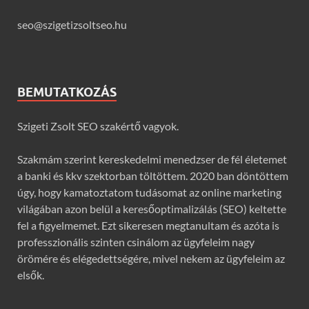
seo@szigetizsoltseo.hu
BEMUTATKOZÁS
Szigeti Zsolt SEO szakértő vagyok.
Szakmám szerint kereskedelmi menedzser de fél életemet
a banki és kkv szektorban töltöttem. 2020 ban döntöttem
úgy, hogy kamatoztatom tudásomat az online marketing
világában azon belül a keresőoptimalizálás (SEO) keltette
fel a figyelmemet. Ezt sikeresen megtanultam és azóta is
professzionális szinten csinálom az ügyfeleim nagy
örömére és elégedettségére, mivel nekem az ügyfeleim az
elsők.