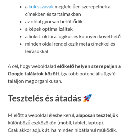
a
kulcsszavak
megfelelően szerepelnek a
címekben és tartalmakban
az oldal gyorsan betöltődik
a képek optimalizáltak
a linkstruktúra logikus és könnyen követhető
minden oldal rendelkezik meta címekkel és
leírásokkal
A cél, hogy weboldalad
előkelő helyen szerepeljen a
Google találatok között
, így több potenciális ügyfél
találjon meg organikusan.
Tesztelés és átadás
Mielőtt a weboldal élesbe kerül,
alaposan teszteljük
különböző eszközökön (mobil, tablet, laptop).
Csak akkor adjuk át, ha minden hibátlanul működik.