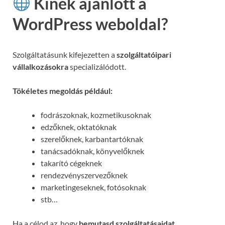
Kinek ajánlott a
WordPress weboldal?
Szolgáltatásunk kifejezetten a
szolgáltatóipari
vállalkozásokra
specializálódott.
Tökéletes megoldás például:
fodrászoknak, kozmetikusoknak
edzőknek, oktatóknak
szerelőknek, karbantartóknak
tanácsadóknak, könyvelőknek
takarító cégeknek
rendezvényszervezőknek
marketingeseknek, fotósoknak
stb…
Ha a célod az, hogy
bemutasd szolgáltatásaidat,