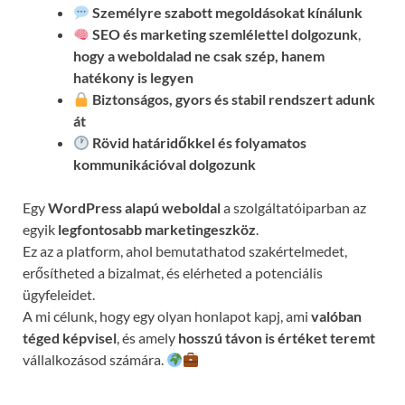
Személyre szabott megoldásokat kínálunk
SEO és marketing szemlélettel dolgozunk
,
hogy a weboldalad ne csak szép, hanem
hatékony is legyen
Biztonságos, gyors és stabil rendszert adunk
át
Rövid határidőkkel és folyamatos
kommunikációval
dolgozunk
Egy
WordPress alapú weboldal
a szolgáltatóiparban az
egyik
legfontosabb marketingeszköz
.
Ez az a platform, ahol bemutathatod szakértelmedet,
erősítheted a bizalmat, és elérheted a potenciális
ügyfeleidet.
A mi célunk, hogy egy olyan honlapot kapj, ami
valóban
téged képvisel
, és amely
hosszú távon is értéket teremt
vállalkozásod számára.