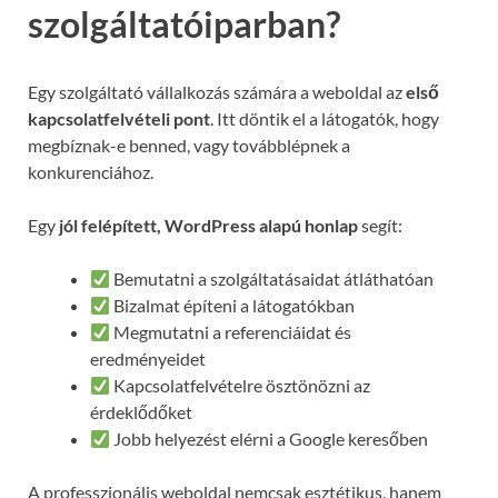
szolgáltatóiparban?
Egy szolgáltató vállalkozás számára a weboldal az
első
kapcsolatfelvételi pont
. Itt döntik el a látogatók, hogy
megbíznak-e benned, vagy továbblépnek a
konkurenciához.
Egy
jól felépített, WordPress alapú honlap
segít:
Bemutatni a szolgáltatásaidat átláthatóan
Bizalmat építeni a látogatókban
Megmutatni a referenciáidat és
eredményeidet
Kapcsolatfelvételre ösztönözni az
érdeklődőket
Jobb helyezést elérni a Google keresőben
A professzionális weboldal nemcsak esztétikus, hanem