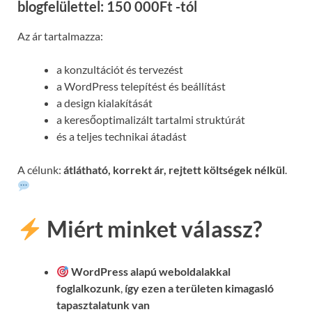
blogfelülettel: 150 000Ft -tól
Az ár tartalmazza:
a konzultációt és tervezést
a WordPress telepítést és beállítást
a design kialakítását
a keresőoptimalizált tartalmi struktúrát
és a teljes technikai átadást
A célunk:
átlátható, korrekt ár, rejtett költségek nélkül
.
Miért minket válassz?
WordPress alapú weboldalakkal
foglalkozunk
,
így ezen a területen kimagasló
tapasztalatunk van