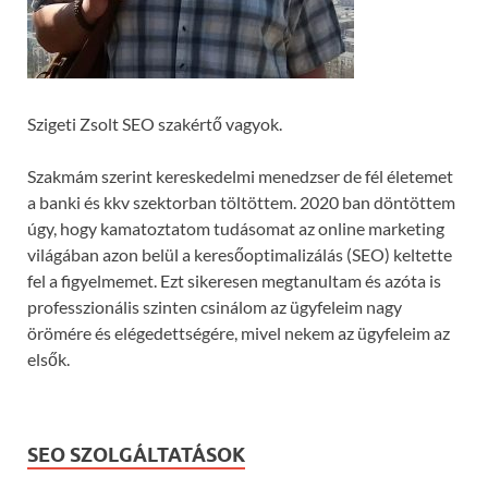
Szigeti Zsolt SEO szakértő vagyok.
Szakmám szerint kereskedelmi menedzser de fél életemet
a banki és kkv szektorban töltöttem. 2020 ban döntöttem
úgy, hogy kamatoztatom tudásomat az online marketing
világában azon belül a keresőoptimalizálás (SEO) keltette
fel a figyelmemet. Ezt sikeresen megtanultam és azóta is
professzionális szinten csinálom az ügyfeleim nagy
örömére és elégedettségére, mivel nekem az ügyfeleim az
elsők.
SEO SZOLGÁLTATÁSOK